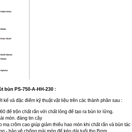
t bùn PS-750-A-HH-230 :
kế và đặc điểm kỹ thuật vật liệu trên các thành phần sau :
 để trộn chất rắn với chất lỏng để tạo ra bùn lơ lửng.
ài mòn. đáng tin cậy
ép mạ crôm cao giúp giảm thiểu hao mòn khi chất rắn và bùn tá
g - bảo vệ chống mài mòn để kéo dài tuổi thọ Bơm.