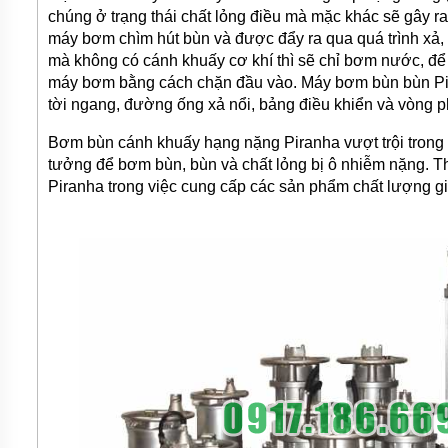
chúng ở trạng thái chất lỏng điều mà mặc khác sẽ gây ra
máy bơm chìm hút bùn và được đẩy ra qua quá trình xả, 
mà không có cánh khuấy cơ khí thì sẽ chỉ bơm nước, để l
máy bơm bằng cách chặn đầu vào. Máy bơm bùn bùn Piran
tời ngang, đường ống xả nổi, bảng điều khiển và vòng p
Bơm bùn cánh khuấy hạng nặng Piranha vượt trội trong 
tưởng để bơm bùn, bùn và chất lỏng bị ô nhiễm nặng. Th
Piranha trong việc cung cấp các sản phẩm chất lượng 