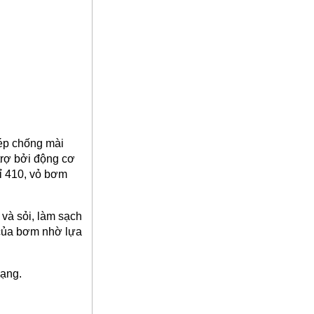
hép chống mài
trợ bởi động cơ
gỉ 410, vỏ bơm
 và sỏi, làm sạch
i của bơm nhờ lựa
dạng.