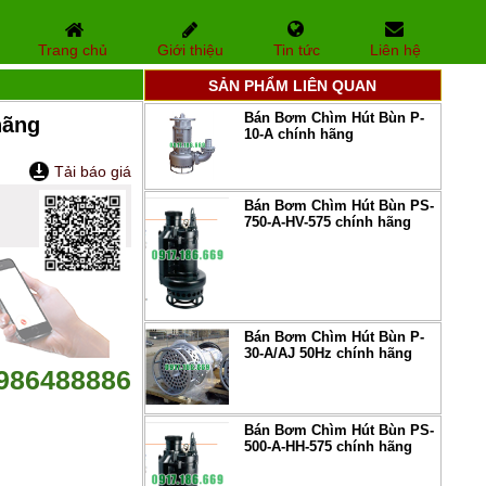
Trang chủ
Giới thiệu
Tin tức
Liên hệ
SẢN PHẨM LIÊN QUAN
Bán Bơm Chìm Hút Bùn P-
hãng
10-A chính hãng
Tải báo giá
Bán Bơm Chìm Hút Bùn PS-
750-A-HV-575 chính hãng
Bán Bơm Chìm Hút Bùn P-
30-A/AJ 50Hz chính hãng
986488886
Bán Bơm Chìm Hút Bùn PS-
500-A-HH-575 chính hãng