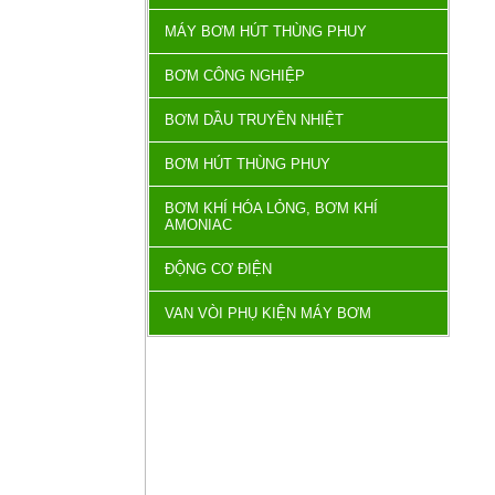
MÁY BƠM HÚT THÙNG PHUY
BƠM CÔNG NGHIỆP
BƠM DẦU TRUYỀN NHIỆT
BƠM HÚT THÙNG PHUY
BƠM KHÍ HÓA LỎNG, BƠM KHÍ
AMONIAC
ĐỘNG CƠ ĐIỆN
VAN VÒI PHỤ KIỆN MÁY BƠM