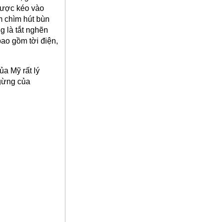
 được kéo vào
m chìm hút bùn
g là tắt nghẽn
ao gồm tời điện,
a Mỹ rất lý
ngừng của