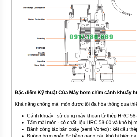
Đặc điểm Kỹ thuật Của Máy bơm chìm cánh khuấy hú
Khả năng chống mài mòn được tối đa hóa thông qua thiết 
Cánh khuấy : sử dụng máy khoan từ thép HRC 58-60
Tấm mài mòn - có chất liệu HRC 58-60 và khó bị m
Bánh công tác bán xoáy (semi Vortex) : kết cấu th
Buồng bơm xoắn ốc bằng gang cấu khó bị biến dạn