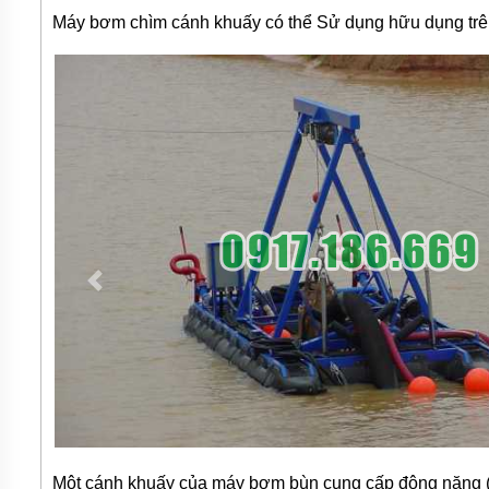
Máy bơm chìm cánh khuấy có thể Sử dụng hữu dụng trên
TƯ
VẤN
MUA
HÀNG
GIỚI
THIỆU
SẢN
PHẨM
MỚI
BÁN
ĐỘNG
CƠ
ĐIỆN
CỦA
NHẬT
CHẤT
LƯỢNG
CAO
LIÊN
HỆ
Một cánh khuấy của máy bơm bùn cung cấp động năng (