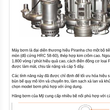
Máy bơm là đại diện thương hiệu Piranha cho một bộ ti
mòn (độ cứng HRC 58-60), thép hợp kim crôm cao. Ngoài 
1.800 vòng / phút hiệu quả cao, cách điện động cơ loại 
được làm mát, chịu tải nặng và cáp 5 dây.
Các tính năng này đã được chỉ định để tối ưu hóa hiệu 
bùn bể quy mô lớn và chuyển tro, làm sạch xà lan và khử
chọn model bơm phù hợp với ứng dụng.
Hãng bơm của Mỹ cung cấp nhiều bệ nổi phù hợp với cá