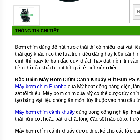
MÁY
BƠM
HÚT
BÙN
BƠM
THÔNG TIN CHI TIẾT
TĂNG
ÁP
Bơm chìm dùng để hút nước thải thì có nhiều loại vật 
BƠM
TRỤC
thải quý khách có thể lựa trọn kiểu dáng hay kiểu cán
VÍT
định thì ngay từ ban đầu quý khách hãy đặt niềm tin vào
tiêu chí của khách, hút tốt, giá rẻ, tiết kiệm điện.
BƠM
THỰC
Đặc Điểm Máy Bơm Chìm Cánh Khuấy Hút Bùn PS-s
PHẨM
Máy bơm chìm Piranha
của Mỹ hoạt động bằng điện, làm 
MÁY
sát tối thiểu. Máy bơm chìm của Mỹ có thể được tùy chỉn
BƠM
tạo bằng vật liệu chống ăn mòn, tùy thuộc vào nhu cầu
HÚT
THÙNG
PHUY
Máy bơm chìm cánh khuấy
dùng trong
công nghiệp, kha
thải hữu cơ, hoặc bất kì chất lỏng đặc sệt nào có xu hướng
BƠM
CÔNG
Máy bơm chìm cánh khuấy được thiết kế cho các lớp cặn
NGHIỆP