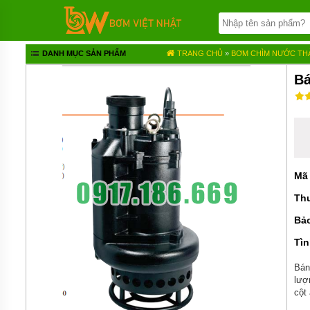
TRANG
CHỦ
BƠM
DANH MỤC SẢN PHẨM
TRANG CHỦ
»
BƠM CHÌM NƯỚC TH
BÁNH
RĂNG
Bá
BƠM
HÓA
CHẤT
BƠM
MÀNG
KHÍ
Mã
NÉN
Th
BƠM
ĐỊNH
Bả
LƯỢNG
Tìn
BƠM
CHÌM
Bán
NƯỚC
lượ
THẢI
cột