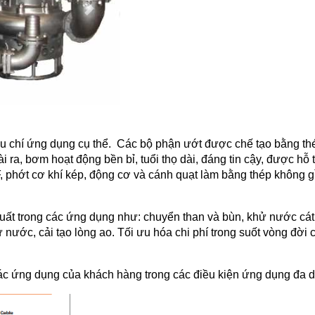
êu chí ứng dụng cụ thể. Các bộ phận ướt được chế tạo bằng t
ra, bơm hoạt động bền bỉ, tuổi thọ dài, đáng tin cậy, được hỗ 
F, phớt cơ khí kép, động cơ và cánh quạt làm bằng thép không 
suất trong các ứng dụng như: chuyển than và bùn, khử nước cát
 nước, cải tạo lòng ao. Tối ưu hóa chi phí trong suốt vòng đờ
c ứng dụng của khách hàng trong các điều kiện ứng dụng đa 