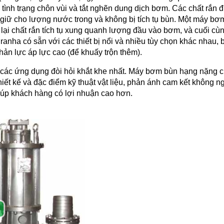
 tình trạng chôn vùi và tắt nghẽn dung dịch bơm. Các chất rắn
giữ cho lượng nước trong và không bị tích tụ bùn. Một máy bơ
ại chất rắn tích tụ xung quanh lượng đầu vào bơm, và cuối cùn
ha có sẵn với các thiết bị nổi và nhiều tùy chọn khác nhau, b
hản lực áp lực cao (để khuấy trộn thêm).
các ứng dụng đòi hỏi khắt khe nhất. Máy bơm bùn hạng nặng củ
iết kế và đặc điểm kỹ thuật vật liệu, phản ánh cam kết không 
giúp khách hàng có lợi nhuận cao hơn.