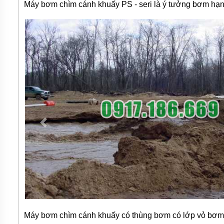
Máy bơm chìm cánh khuấy PS - seri là ý tưởng bơm hạng 
BƠM
DẦU
TRUYỀN
NHIỆT
BƠM
HÚT
THÙNG
PHUY
BƠM KHÍ
HÓA
LỎNG,
BƠM KHÍ
AMONIAC
ĐỘNG
CƠ
ĐIỆN
VAN
VÒI
PHỤ
KIỆN
MÁY
Máy bơm chìm cánh khuấy có thùng bơm có lớp vỏ bơm 
BƠM