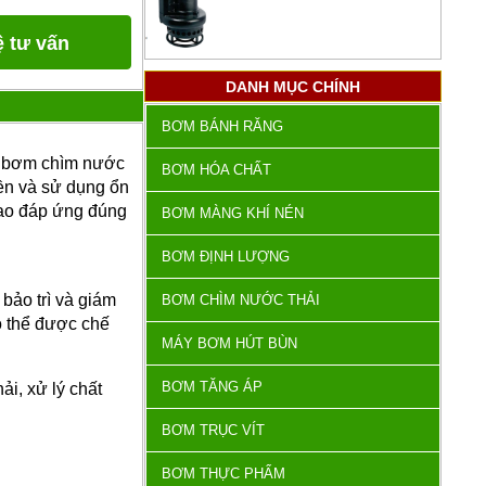
ệ tư vấn
DANH MỤC CHÍNH
BƠM BÁNH RĂNG
ục bơm chìm nước
BƠM HÓA CHẤT
ền và sử dụng ổn
 sao đáp ứng đúng
BƠM MÀNG KHÍ NÉN
BƠM ĐỊNH LƯỢNG
bảo trì và giám
BƠM CHÌM NƯỚC THẢI
có thể được chế
MÁY BƠM HÚT BÙN
BƠM TĂNG ÁP
ải, xử lý chất
BƠM TRỤC VÍT
BƠM THỰC PHẨM