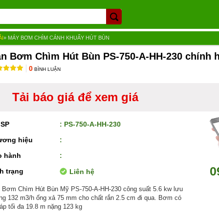
ẢI
»
MÁY BƠM CHÌM CÁNH KHUẤY HÚT BÙN
n Bơm Chìm Hút Bùn PS-750-A-HH-230 chính 
0
BÌNH LUẬN
Tải báo giá để xem giá
 SP
: PS-750-A-HH-230
ương hiệu
:
o hành
:
0
h trạng
Liên hệ
 Bơm Chìm Hút Bùn Mỹ PS-750-A-HH-230 công suất 5.6 kw lưu
ng 132 m3/h ống xả 75 mm cho chất rắn 2.5 cm đi qua. Bơm có
 áp tối đa 19.8 m nặng 123 kg