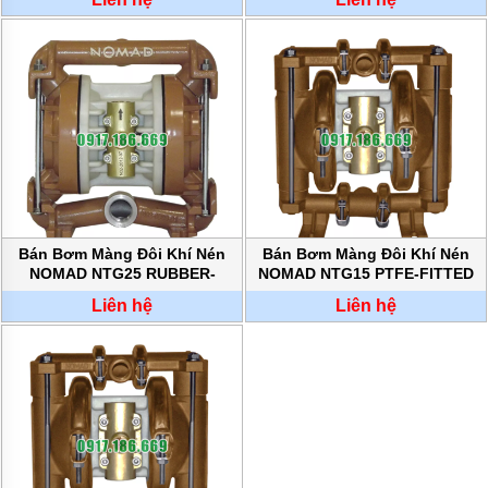
TƯ
VẤN
MUA
HÀNG
GIỚI
THIỆU
SẢN
PHẨM
MỚI
BÁN
ĐỘNG
Bán Bơm Màng Đôi Khí Nén
Bán Bơm Màng Đôi Khí Nén
CƠ
NOMAD NTG25 RUBBER-
NOMAD NTG15 PTFE-FITTED
ĐIỆN
FITTED chính hãng
chính hãng
CỦA
Liên hệ
Liên hệ
NHẬT
CHẤT
LƯỢNG
CAO
LIÊN
HỆ