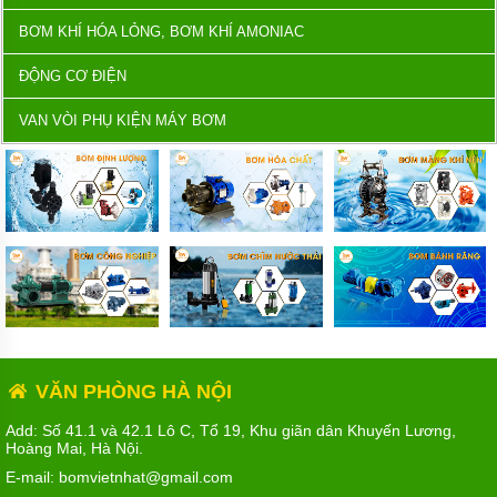
BƠM KHÍ HÓA LỎNG, BƠM KHÍ AMONIAC
ĐỘNG CƠ ĐIỆN
VAN VÒI PHỤ KIỆN MÁY BƠM
VĂN PHÒNG HÀ NỘI
Add: Số 41.1 và 42.1 Lô C, Tổ 19, Khu giãn dân Khuyến Lương,
Hoàng Mai, Hà Nội.
E-mail: bomvietnhat@gmail.com