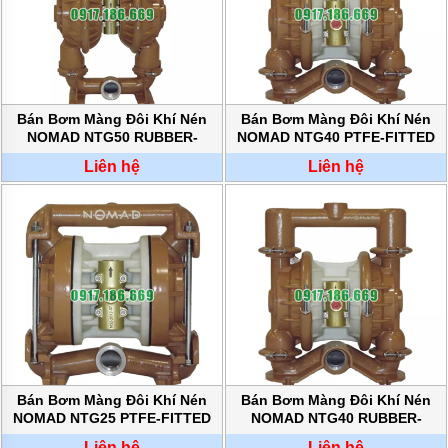
BƠM
DẦU
TRUYỀN
NHIỆT
BƠM
HÚT
Bán Bơm Màng Đôi Khí Nén
Bán Bơm Màng Đôi Khí Nén
THÙNG
NOMAD NTG50 RUBBER-
NOMAD NTG40 PTFE-FITTED
PHUY
FITTED chính hãng
chính hãng
Liên hệ
Liên hệ
BƠM KHÍ
HÓA
LỎNG,
BƠM KHÍ
AMONIAC
ĐỘNG
CƠ
ĐIỆN
VAN
VÒI
PHỤ
Bán Bơm Màng Đôi Khí Nén
Bán Bơm Màng Đôi Khí Nén
KIỆN
MÁY
NOMAD NTG25 PTFE-FITTED
NOMAD NTG40 RUBBER-
BƠM
chính hãng
FITTED chính hãng
Liên hệ
Liên hệ