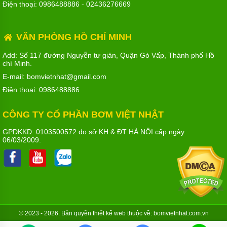
Điện thoại:
0986488886
-
02436276669
VĂN PHÒNG HỒ CHÍ MINH
Add: Số 117 đường Nguyễn tư giản, Quận Gò Vấp, Thành phố Hồ
chí Minh.
E-mail: bomvietnhat@gmail.com
Điện thoại:
0986488886
CÔNG TY CỔ PHẦN BƠM VIỆT NHẬT
GPDKKD: 0103500572 do sở KH & ĐT HÀ NỘI cấp ngày
06/03/2009.
© 2023 - 2026. Bản quyền
thiết kế web
thuộc về: bomvietnhat.com.vn