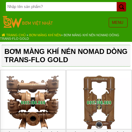
TRANG
CHỦ
BƠM
MENU
BÁNH
RĂNG
TRANG CHỦ
»
BƠM MÀNG KHÍ NÉN
»
BƠM MÀNG KHÍ NÉN NOMAD DÒNG
TRANS-FLO GOLD
BƠM
HÓA
BƠM MÀNG KHÍ NÉN NOMAD DÒNG
CHẤT
TRANS-FLO GOLD
BƠM
MÀNG
KHÍ
NÉN
BƠM
ĐỊNH
LƯỢNG
BƠM
CHÌM
NƯỚC
THẢI