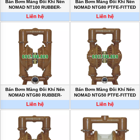
MÁY
Bán Bơm Màng Đôi Khí Nén
Bán Bơm Màng Đôi Khí Nén
BƠM
NOMAD NT100 RUBBER-
NOMAD NTG80 PTFE-FITTED
HÚT
FITTED chính hãng
chính hãng
BÙN
Liên hệ
Liên hệ
BƠM
TĂNG
ÁP
BƠM
TRỤC
VÍT
BƠM
THỰC
PHẨM
Bán Bơm Màng Đôi Khí Nén
Bán Bơm Màng Đôi Khí Nén
MÁY
NOMAD NTG80 RUBBER-
NOMAD NTG50 PTFE-FITTED
BƠM
FITTED chính hãng
chính hãng
HÚT
Liên hệ
Liên hệ
THÙNG
PHUY
BƠM
CÔNG
NGHIỆP