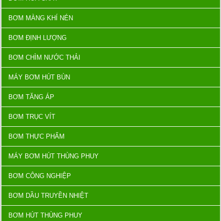
BƠM MÀNG KHÍ NÉN
BƠM ĐỊNH LƯỢNG
BƠM CHÌM NƯỚC THẢI
MÁY BƠM HÚT BÙN
BƠM TĂNG ÁP
BƠM TRỤC VÍT
BƠM THỰC PHẨM
MÁY BƠM HÚT THÙNG PHUY
BƠM CÔNG NGHIỆP
BƠM DẦU TRUYỀN NHIỆT
BƠM HÚT THÙNG PHUY