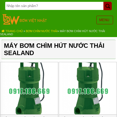
TRANG
CHỦ
BƠM
MENU
BÁNH
RĂNG
TRANG CHỦ
»
BƠM CHÌM NƯỚC THẢI
»
MÁY BƠM CHÌM HÚT NƯỚC THẢI
SEALAND
BƠM
HÓA
MÁY BƠM CHÌM HÚT NƯỚC THẢI
CHẤT
SEALAND
BƠM
MÀNG
KHÍ
NÉN
BƠM
ĐỊNH
LƯỢNG
BƠM
CHÌM
NƯỚC
THẢI