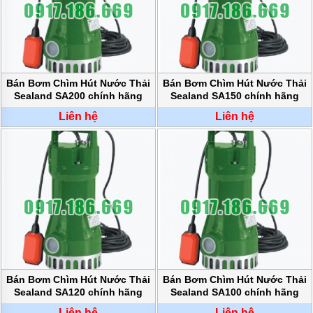
BƠM
DẦU
TRUYỀN
NHIỆT
BƠM
HÚT
Bán Bơm Chìm Hút Nước Thải
Bán Bơm Chìm Hút Nước Thải
THÙNG
Sealand SA200 chính hãng
Sealand SA150 chính hãng
PHUY
Liên hệ
Liên hệ
BƠM KHÍ
HÓA
LỎNG,
BƠM KHÍ
AMONIAC
ĐỘNG
CƠ
ĐIỆN
VAN
VÒI
PHỤ
Bán Bơm Chìm Hút Nước Thải
Bán Bơm Chìm Hút Nước Thải
KIỆN
MÁY
Sealand SA120 chính hãng
Sealand SA100 chính hãng
BƠM
Liên hệ
Liên hệ