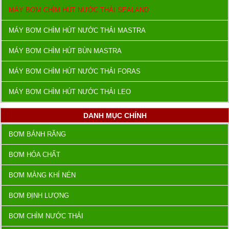
MÁY BƠM CHÌM HÚT NƯỚC THẢI SEALAND
MÁY BƠM CHÌM HÚT NƯỚC THẢI MASTRA
MÁY BƠM CHÌM HÚT BÙN MASTRA
MÁY BƠM CHÌM HÚT NƯỚC THẢI FORAS
MÁY BƠM CHÌM HÚT NƯỚC THẢI LEO
DANH MỤC CHÍNH
BƠM BÁNH RĂNG
BƠM HÓA CHẤT
BƠM MÀNG KHÍ NÉN
BƠM ĐỊNH LƯỢNG
BƠM CHÌM NƯỚC THẢI