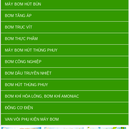
MÁY BƠM HÚT BÙN
BƠM TĂNG ÁP
BƠM TRỤC VÍT
BƠM THỰC PHẨM
MÁY BƠM HÚT THÙNG PHUY
BƠM CÔNG NGHIỆP
BƠM DẦU TRUYỀN NHIỆT
BƠM HÚT THÙNG PHUY
BƠM KHÍ HÓA LỎNG, BƠM KHÍ AMONIAC
ĐỘNG CƠ ĐIỆN
VAN VÒI PHỤ KIỆN MÁY BƠM