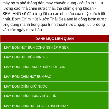
máy bơm phổ thông đến máy chuyên dụng - cột áp lớn, lưu
lượng cao, thả chìm nước thải, thả chìm giếng khoan -
SEALAND sẽ đáp ứng tất cả các nhu cầu của quý khách tốt
nhất. Bơm Chìm Hút Nước Thải Sealand
là dòng bơm được
ứng dụng mạnh trong quá trình thoát nước ngập lụt, ứ đọng
vào các ngày mưa bão.
DANH MỤC LIÊN QUAN
MÁY BƠM HÚT BÙN CÔNG NGHIỆP P-SERI
MÁY BƠM HÚT BÙN MINI PS
MÁY BƠM CHÌM CÁNH KHUẤY HÚT BÙN
MÁY BƠM CHÌM HÚT BÙN ĐẶC
MÁY BƠM CHÌM KHỬ NƯỚC
MÁY BƠM CHÌM KHÁNG HÓA CHẤT
MÁY BƠM CHÌM HÚT NƯỚC THẢI PENTAX