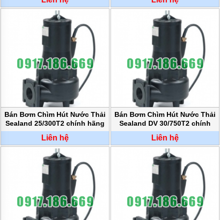
TƯ
VẤN
MUA
HÀNG
GIỚI
THIỆU
SẢN
PHẨM
MỚI
BÁN
ĐỘNG
Bán Bơm Chìm Hút Nước Thải
Bán Bơm Chìm Hút Nước Thải
CƠ
Sealand 25/300T2 chính hãng
Sealand DV 30/750T2 chính
ĐIỆN
hãng
CỦA
Liên hệ
Liên hệ
NHẬT
CHẤT
LƯỢNG
CAO
LIÊN
HỆ