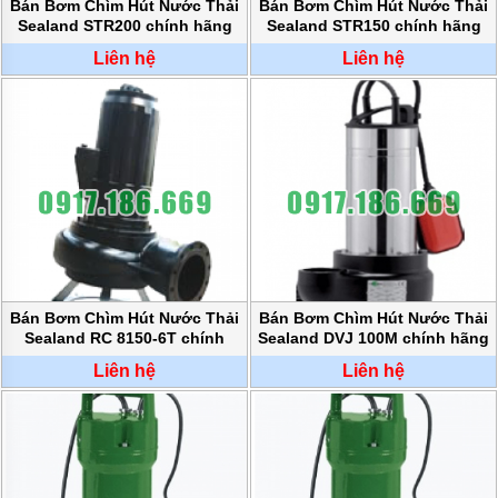
MÁY
Bán Bơm Chìm Hút Nước Thải
Bán Bơm Chìm Hút Nước Thải
BƠM
Sealand STR200 chính hãng
Sealand STR150 chính hãng
HÚT
BÙN
Liên hệ
Liên hệ
BƠM
TĂNG
ÁP
BƠM
TRỤC
VÍT
BƠM
THỰC
PHẨM
Bán Bơm Chìm Hút Nước Thải
Bán Bơm Chìm Hút Nước Thải
MÁY
Sealand RC 8150-6T chính
Sealand DVJ 100M chính hãng
BƠM
hãng
HÚT
Liên hệ
Liên hệ
THÙNG
PHUY
BƠM
CÔNG
NGHIỆP