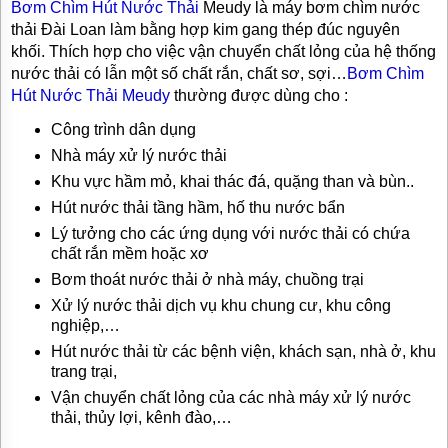
Bơm Chìm Hút Nước Thải
Meudy
là máy bơm chìm nước
TƯ
thải Đài Loan làm bằng hợp kim gang thép đúc nguyên
VẤN
khối. Thích hợp cho việc vận chuyển chất lỏng của hệ thống
MUA
HÀNG
nước thải có lẫn một số chất rắn, chất sơ, sợi…
Bơm Chìm
Hút Nước Thải Meudy
thường được dùng cho :
GIỚI
THIỆU
Công trình dân dụng
SẢN
Nhà máy xử lý nước thải
PHẨM
MỚI
Khu vực hầm mỏ, khai thác đá, quặng than và bùn..
Hút nước thải tầng hầm, hố thu nước bẩn
BÁN
ĐỘNG
Lý tưởng cho các ứng dụng với nước thải có chứa
CƠ
chất rắn mềm hoặc xơ
ĐIỆN
CỦA
Bơm thoát nước thải ở nhà máy, chuồng trại
NHẬT
CHẤT
Xử lý nước thải dịch vụ khu chung cư, khu công
LƯỢNG
nghiệp,…
CAO
Hút nước thải từ các bệnh viện, khách sạn, nhà ở, khu
trang trại,
LIÊN
HỆ
Vận chuyển chất lỏng của các nhà máy xử lý nước
thải, thủy lợi, kênh đào,…