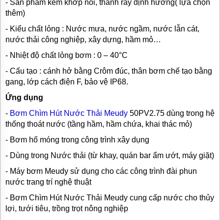
- Sản phẩm kèm khớp nối, thanh ray định hương( lựa chọn
thêm)
- Kiểu chất lỏng : Nước mưa, nước ngầm, nước lẫn cát,
nước thải công nghiệp, xây dựng, hầm mỏ…
- Nhiệt độ chất lỏng bơm : 0 – 40°C
- Cấu tạo : cánh hở bằng Crôm đúc, thân bơm chế tạo bằng
gang, lớp cách điện F, bảo vệ IP68.
Ứng dụng
-
Bơm Chìm Hút Nước Thải Meudy
50PV2.75 dùng trong hệ
thống thoát nước (tầng hầm, hầm chứa, khai thác mỏ)
- Bơm hố móng trong công trình xây dụng
- Dùng trong Nước thải (từ khay, quán bar ẩm ướt, máy giặt)
- Máy bơm Meudy sử dụng cho các công trình đài phun
nước trang trí nghệ thuật
- Bơm Chìm Hút Nước Thải Meudy cung cấp nước cho thủy
lợi, tưới tiêu, trồng trọt nông nghiệp