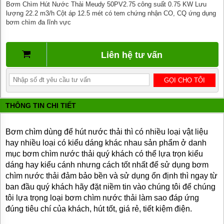
Bơm Chìm Hút Nước Thải Meudy 50PV2.75 công suất 0.75 KW Lưu
BƠM
lượng 22.2 m3/h Cột áp 12.5 mét có tem chứng nhận CO, CQ ứng dụng
DẦU
bơm chìm đa lĩnh vực
TRUYỀN
NHIỆT
BƠM
Liên hệ tư vấn
HÚT
THÙNG
PHUY
BƠM KHÍ
HÓA
THÔNG TIN CHI TIẾT
LỎNG,
BƠM KHÍ
AMONIAC
Bơm chìm dùng để hút nước thải thì có nhiều loại vật liệu
ĐỘNG
hay nhiều loại có kiểu dáng khác nhau sản phẩm ở danh
CƠ
mục bơm chìm nước thải quý khách có thể lựa trọn kiểu
ĐIỆN
dáng hay kiểu cánh nhưng cách tốt nhất để sử dụng bơm
chìm nước thải đảm bảo bền và sử dụng ổn định thì ngay từ
VAN
VÒI
ban đầu quý khách hãy đặt niềm tin vào chúng tôi để chúng
PHỤ
tôi lựa trọng loại bơm chìm nước thải làm sao đáp ứng
KIỆN
đúng tiêu chí của khách, hút tốt, giá rẻ, tiết kiệm điện.
MÁY
BƠM