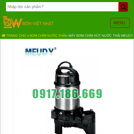
TRANG
CHỦ
BƠM
MENU
BÁNH
RĂNG
TRANG CHỦ
»
BƠM CHÌM NƯỚC THẢI
»
MÁY BƠM CHÌM HÚT NƯỚC THẢI MEUDY
BƠM
HÓA
CHẤT
BƠM
MÀNG
KHÍ
NÉN
BƠM
ĐỊNH
LƯỢNG
BƠM
CHÌM
NƯỚC
THẢI