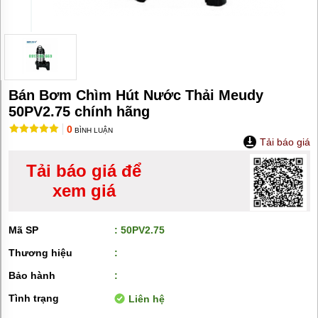
MÁY
BƠM
HÚT
BÙN
BƠM
TĂNG
ÁP
Bán Bơm Chìm Hút Nước Thải Meudy
BƠM
50PV2.75 chính hãng
TRỤC
0
VÍT
BÌNH LUẬN
Tải báo giá
BƠM
Tải báo giá để
THỰC
PHẨM
xem giá
MÁY
BƠM
HÚT
Mã SP
: 50PV2.75
THÙNG
PHUY
Thương hiệu
:
Bảo hành
:
BƠM
CÔNG
Tình trạng
Liên hệ
NGHIỆP