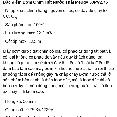
Đặc điểm
Bơm Chìm Hút Nước Thải Meudy
50PV2.75
- Nhập khẩu chính hãng nguyên chiếc, có đầy đủ giấy tờ
CO, CQ
- Sản phẩm mới 100%
- Lưu lượng max: 22.2 m3/ h
- Cột áp max: 12.5 m
Máy bơm được đặt chìm có loại có phao tự động tắt bật và
có loại không có phao do vậy nếu quý khách dùng loại
không có phao như ở dưới đây thì nên có 1 cái tủ điện để
đảm bảo làm sao máy bơm khi hút hết nước thải ra rồi thì sẽ
tự động tắt đi để không gây ra chập cháy Bơm nước thải ở
sản phẩm bên cạnh là thân inox đúc, mà là inox đúc thì độ
bền cực kỳ tốt nên dùng trong môi trường nước thải có tính
axit hay tính kiềm cao.
- Họng xả: 50 mm
- Công suất: 0.75 Kw/ 220V