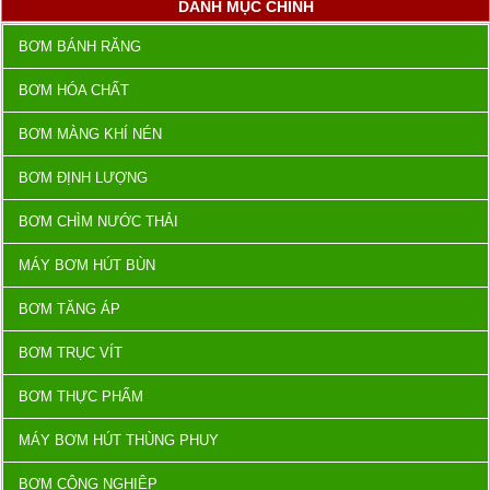
DANH MỤC CHÍNH
BƠM BÁNH RĂNG
BƠM HÓA CHẤT
BƠM MÀNG KHÍ NÉN
BƠM ĐỊNH LƯỢNG
BƠM CHÌM NƯỚC THẢI
MÁY BƠM HÚT BÙN
BƠM TĂNG ÁP
BƠM TRỤC VÍT
BƠM THỰC PHẨM
MÁY BƠM HÚT THÙNG PHUY
BƠM CÔNG NGHIỆP