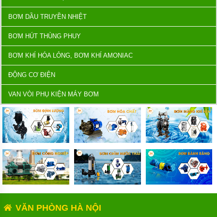
BƠM DẦU TRUYỀN NHIỆT
BƠM HÚT THÙNG PHUY
BƠM KHÍ HÓA LỎNG, BƠM KHÍ AMONIAC
ĐỘNG CƠ ĐIỆN
VAN VÒI PHỤ KIỆN MÁY BƠM
VĂN PHÒNG HÀ NỘI