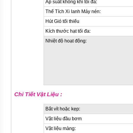
Áp suất không khí tối đa:
BƠM
DẦU
Thể Tích Xi lanh Máy nén:
TRUYỀN
NHIỆT
Hút Gió tối thiểu
BƠM
Kích thước hạt tối đa:
HÚT
THÙNG
Nhiệt độ hoạt động:
PHUY
BƠM KHÍ
HÓA
LỎNG,
BƠM KHÍ
AMONIAC
ĐỘNG
CƠ
Chi Tiết Vật Liệu :
ĐIỆN
VAN
Bắt vít hoặc kẹp:
VÒI
PHỤ
Vật liệu đầu bơm
KIỆN
MÁY
Vật liệu màng:
BƠM