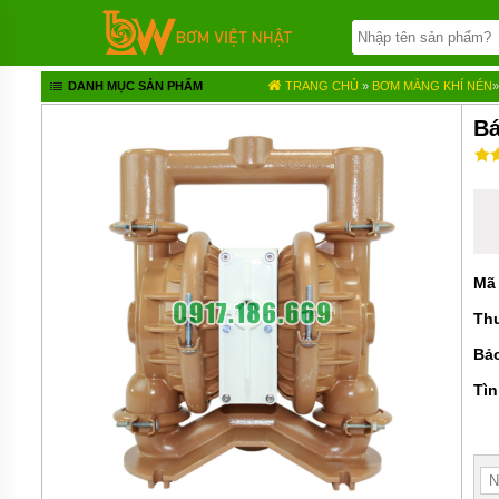
TRANG
CHỦ
BƠM
DANH MỤC SẢN PHẨM
TRANG CHỦ
»
BƠM MÀNG KHÍ NÉN
BÁNH
RĂNG
Bá
BƠM
HÓA
CHẤT
BƠM
MÀNG
KHÍ
Mã
NÉN
Th
BƠM
ĐỊNH
Bả
LƯỢNG
Tìn
BƠM
CHÌM
NƯỚC
THẢI