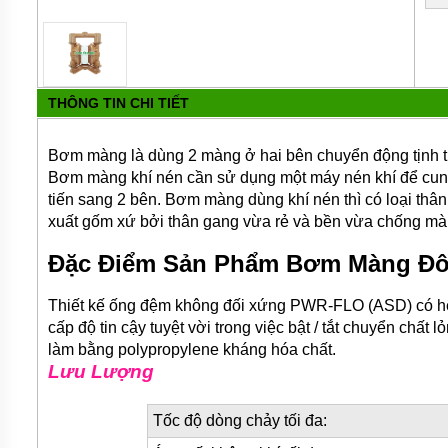
MÁY
BƠM
HÚT
BÙN
BƠM
TĂNG
THÔNG TIN CHI TIẾT
ÁP
BƠM
Bơm màng là dùng 2 màng ở hai bên chuyển động tịnh tiế
TRỤC
Bơm màng khí nén cần sử dụng một máy nén khí để cung
VÍT
tiến sang 2 bên. Bơm màng dùng khí nén thì có loại thâ
xuất gốm xứ bởi thân gang vừa rẻ và bền vừa chống mà
BƠM
THỰC
PHẨM
Đặc Điểm Sản Phẩm Bơm Màng Đô
MÁY
Thiết kế ống đệm không đối xứng PWR-FLO (ASD) có hệ 
BƠM
HÚT
cấp độ tin cậy tuyệt vời trong việc bật / tắt chuyển chất
THÙNG
làm bằng polypropylene kháng hóa chất.
PHUY
Lưu Lượng
BƠM
CÔNG
Tốc độ dòng chảy tối đa:
NGHIỆP