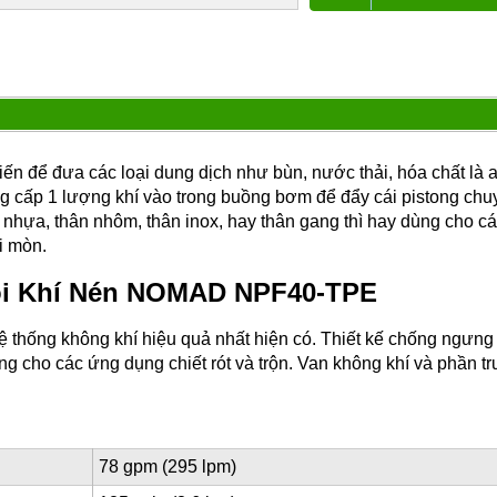
n để đưa các loại dung dịch như bùn, nước thải, hóa chất là ax
 cấp 1 lượng khí vào trong buồng bơm để đẩy cái pistong chu
n nhựa, thân nhôm, thân inox, hay thân gang thì hay dùng cho c
i mòn.
i Khí Nén NOMAD NPF40-TPE
thống không khí hiệu quả nhất hiện có. Thiết kế chống ngưng 
 lỏng cho các ứng dụng chiết rót và trộn. Van không khí và phần 
78 gpm (295 lpm)