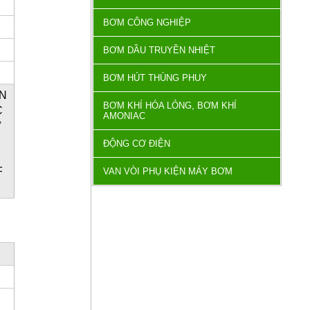
BƠM CÔNG NGHIỆP
BƠM DẦU TRUYỀN NHIỆT
BƠM HÚT THÙNG PHUY
-N
BƠM KHÍ HÓA LỎNG, BƠM KHÍ
C
AMONIAC
°
ĐỘNG CƠ ĐIỆN
F
VAN VÒI PHỤ KIỆN MÁY BƠM