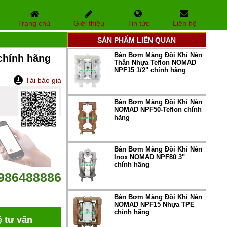
Trang chủ
Giới thiệu
Tin tức
Liên hệ
SẢN PHẨM LIÊN QUAN
Bán Bơm Màng Đôi Khí Nén
hính hãng
Thân Nhựa Teflon NOMAD
NPF15 1/2" chính hãng
Tải báo giá
Bán Bơm Màng Đôi Khí Nén
NOMAD NPF50-Teflon chính
hãng
Bán Bơm Màng Đôi Khí Nén
Inox NOMAD NPF80 3"
chính hãng
986488886
Bán Bơm Màng Đôi Khí Nén
NOMAD NPF15 Nhựa TPE
chính hãng
ệ tư vấn