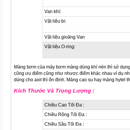
TƯ
VẤN
Van khí:
MUA
HÀNG
Vật liệu bi:
GIỚI
THIỆU
Vật liệu gioăng Van
SẢN
PHẨM
Vật liệu O-ring:
MỚI
BÁN
ĐỘNG
Màng bơm của máy bơm màng dùng khí nén thì sử dụng c
CƠ
cũng ưu điểm cũng như nhược điểm khác nhau ví dụ như 
ĐIỆN
CỦA
dùng cho axit thì ổn định. Màng cao su hay màng hytel t
NHẬT
CHẤT
Kích Thước Và Trọng Lượng :
LƯỢNG
CAO
Chiều Cao Tối Đa :
LIÊN
HỆ
Chiều Rộng Tối Đa :
Chiều Sâu Tối Đa :