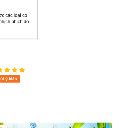
c các loại có
 phịch phịch do
ửi ý kiến