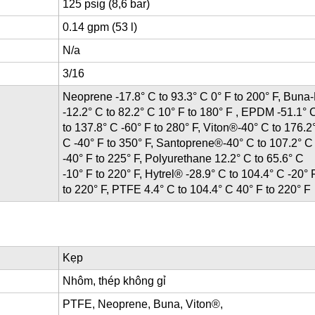
125 psig (8,6 bar)
0.14 gpm (53 l)
N/a
3/16
Neoprene -17.8° C to 93.3° C 0° F to 200° F, Buna
-12.2° C to 82.2° C 10° F to 180° F , EPDM -51.1° 
to 137.8° C -60° F to 280° F, Viton®-40° C to 176.2
C -40° F to 350° F, Santoprene®-40° C to 107.2° C
-40° F to 225° F, Polyurethane 12.2° C to 65.6° C
-10° F to 220° F, Hytrel® -28.9° C to 104.4° C -20° 
to 220° F, PTFE 4.4° C to 104.4° C 40° F to 220° F
Kẹp
Nhôm, thép không gỉ
PTFE, Neoprene, Buna, Viton®,