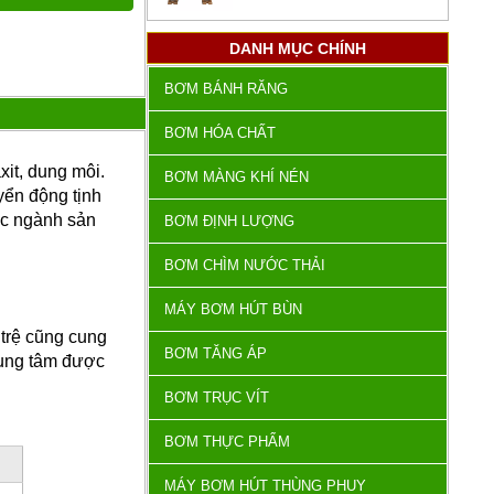
DANH MỤC CHÍNH
BƠM BÁNH RĂNG
BƠM HÓA CHẤT
it, dung môi.
BƠM MÀNG KHÍ NÉN
yển động tịnh
ác ngành sản
BƠM ĐỊNH LƯỢNG
BƠM CHÌM NƯỚC THẢI
MÁY BƠM HÚT BÙN
trệ cũng cung
BƠM TĂNG ÁP
trung tâm được
BƠM TRỤC VÍT
BƠM THỰC PHẨM
MÁY BƠM HÚT THÙNG PHUY