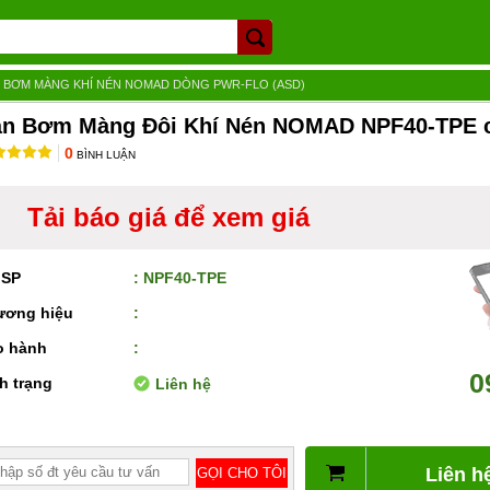
»
BƠM MÀNG KHÍ NÉN NOMAD DÒNG PWR-FLO (ASD)
n Bơm Màng Đôi Khí Nén NOMAD NPF40-TPE c
0
BÌNH LUẬN
Tải báo giá để xem giá
 SP
: NPF40-TPE
ương hiệu
:
o hành
:
0
h trạng
Liên hệ
Liên h