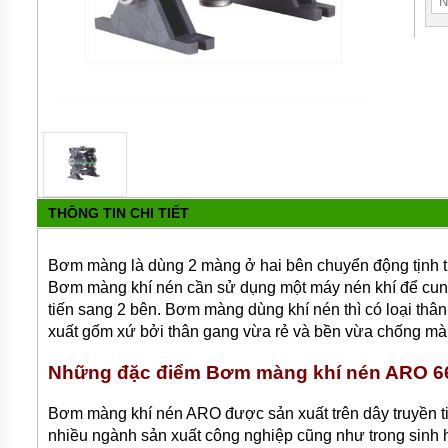
MÁY
BƠM
HÚT
BÙN
BƠM
TĂNG
ÁP
BƠM
TRỤC
VÍT
THÔNG TIN CHI TIẾT
BƠM
THỰC
PHẨM
Bơm màng là dùng 2 màng ở hai bên chuyển động tịnh tiế
Bơm màng khí nén cần sử dụng một máy nén khí để cung
MÁY
BƠM
tiến sang 2 bên. Bơm màng dùng khí nén thì có loại thâ
HÚT
xuất gốm xứ bởi thân gang vừa rẻ và bền vừa chống mà
THÙNG
PHUY
Những đặc điểm Bơm màng khí nén ARO 6
BƠM
CÔNG
Bơm màng khí nén ARO được sản xuất trên dây truyền ti
NGHIỆP
nhiều ngành sản xuất công nghiệp cũng như trong sinh 