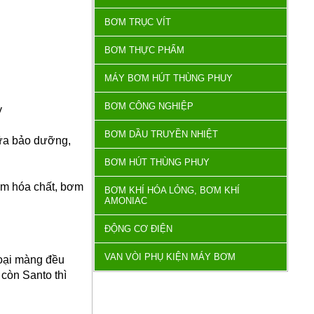
BƠM TRỤC VÍT
BƠM THỰC PHẨM
MÁY BƠM HÚT THÙNG PHUY
BƠM CÔNG NGHIỆP
y
BƠM DẦU TRUYỀN NHIỆT
chữa bảo dưỡng,
BƠM HÚT THÙNG PHUY
ơm hóa chất, bơm
BƠM KHÍ HÓA LỎNG, BƠM KHÍ
AMONIAC
ĐỘNG CƠ ĐIỆN
VAN VÒI PHỤ KIỆN MÁY BƠM
loại màng đều
còn Santo thì