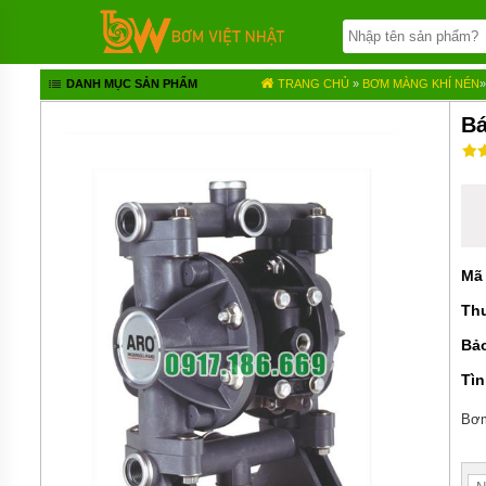
TRANG
CHỦ
BƠM
DANH MỤC SẢN PHẨM
TRANG CHỦ
»
BƠM MÀNG KHÍ NÉN
BÁNH
RĂNG
Bá
BƠM
HÓA
CHẤT
BƠM
MÀNG
KHÍ
Mã
NÉN
Th
BƠM
ĐỊNH
Bả
LƯỢNG
Tìn
BƠM
CHÌM
Bơm
NƯỚC
THẢI