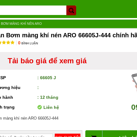
»
BƠM MÀNG KHÍ NÉN ARO
n Bơm màng khí nén ARO 66605J-444 chính h
0
BÌNH LUẬN
Tải báo giá để xem giá
 SP
: 66605 J
ương hiệu
:
o hành
: 12 tháng
0
h trạng
Liên hệ
 màng khí nén ARO 66605J-444