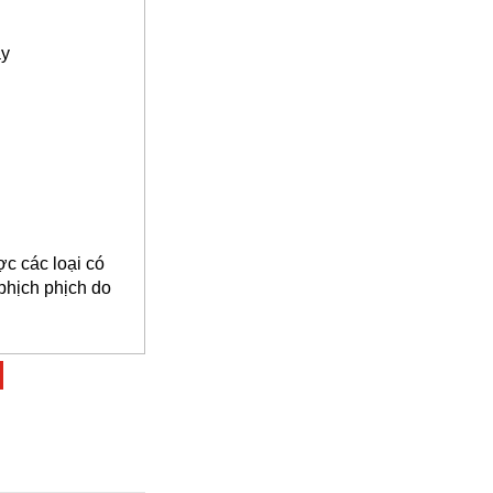
ày
c các loại có
 phịch phịch do