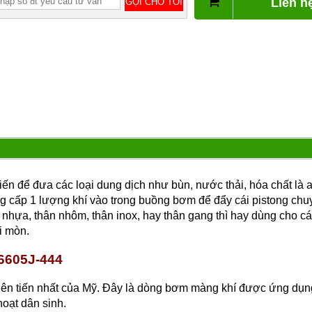
Liên h
n để đưa các loại dung dịch như bùn, nước thải, hóa chất là ax
 cấp 1 lượng khí vào trong buồng bơm để đẩy cái pistong chu
n nhựa, thân nhôm, thân inox, hay thân gang thì hay dùng cho c
i mòn.
6605J-444
ên tiến nhất của Mỹ. Đây là dòng bơm màng khí được ứng dụng 
hoạt dân sinh.