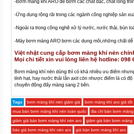
-Bơm màng khí ARO để bơm các chất đặc, chất lỏng trong
TƯ
VẤN
-Ứng dụng rộng rãi trong các ngành công nghiệp sản xuấ
MUA
HÀNG
-Ngoài ra trong công nghệ xử lý nước, nước thải, bùn 
GIỚI
THIỆU
-Máy bơm màng ARO bơm các dung môi,những chất dễ ch
SẢN
PHẨM
MỚI
Việt nhật cung cấp bơm màng khí nén chí
Mọi chi tiết xin vui lòng liên hệ hotline: 098
BÁN
ĐỘNG
Bơm màng khí nén dùng thì có khá nhiều ưu điểm nhưng
CƠ
ĐIỆN
tính hạt, hay nước thải lẫn axit còn nhược điểm là có độ
CỦA
chuyển động đẩy màng sang 2 bên.
NHẬT
CHẤT
LƯỢNG
CAO
Tags
bơm màng khí nén giảm giá
bơm màng khí aro giá tốt
mua bán bơm màng khí nén toàn quốc
địa chỉ bán bơm màng 
LIÊN
HỆ
giảm giá bán bơm màng khí nén aro
giảm giá bán bơm màng k
báo giá bơm màng khí nén aro
giá bán bơm màng khí aro