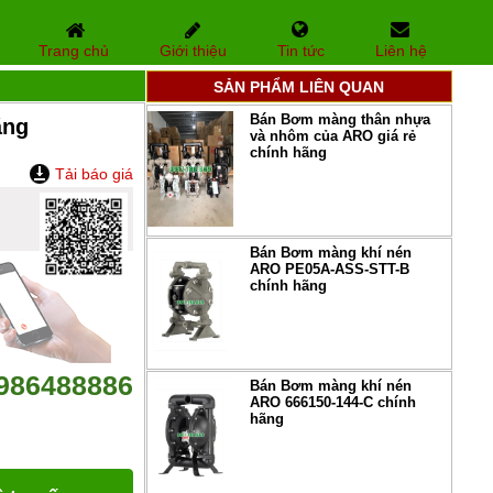
Trang chủ
Giới thiệu
Tin tức
Liên hệ
SẢN PHẨM LIÊN QUAN
Bán Bơm màng thân nhựa
ãng
và nhôm của ARO giá rẻ
chính hãng
Tải báo giá
Bán Bơm màng khí nén
ARO PE05A-ASS-STT-B
chính hãng
986488886
Bán Bơm màng khí nén
ARO 666150-144-C chính
hãng