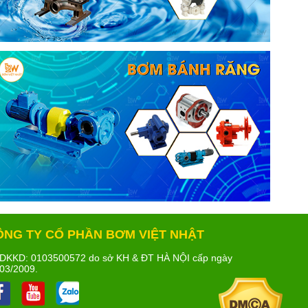
ÔNG TY CỔ PHẦN BƠM VIỆT NHẬT
DKKD: 0103500572 do sở KH & ĐT HÀ NỘI cấp ngày
03/2009.