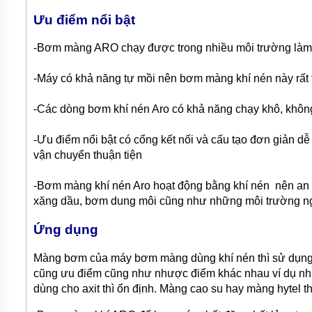
BƠM
Ưu điểm nổi bật
DẦU
TRUYỀN
NHIỆT
-Bơm màng ARO chạy được trong nhiều môi trường làm 
BƠM
-Máy có khả năng tự mồi nên bơm màng khí nén này rất t
HÚT
THÙNG
PHUY
-Các dòng bơm khí nén Aro có khả năng chạy khô, không 
BƠM KHÍ
HÓA
-Ưu điểm nổi bật có cổng kết nối và cấu tạo đơn giản dễ
LỎNG,
vận chuyển thuận tiện
BƠM KHÍ
AMONIAC
-Bơm màng khí nén Aro hoạt động bằng khí nén nên an 
ĐỘNG
xăng dầu, bơm dung môi cũng như những môi trường n
CƠ
ĐIỆN
Ứng dụng
VAN
Màng bơm của máy bơm màng dùng khí nén thì sử dụng c
VÒI
PHỤ
cũng ưu điểm cũng như nhược điểm khác nhau ví dụ như 
KIỆN
dùng cho axit thì ổn định. Màng cao su hay màng hytel t
MÁY
BƠM