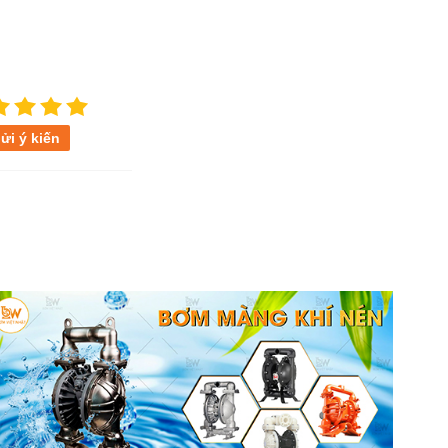
ửi ý kiến