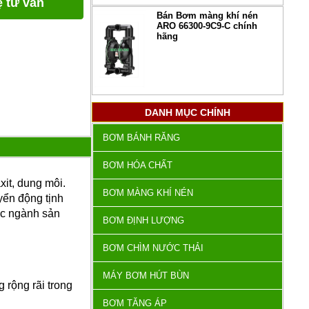
ệ tư vấn
Bán Bơm màng khí nén
ARO 66300-9C9-C chính
hãng
DANH MỤC CHÍNH
BƠM BÁNH RĂNG
BƠM HÓA CHẤT
it, dung môi.
BƠM MÀNG KHÍ NÉN
yển động tịnh
ác ngành sản
BƠM ĐỊNH LƯỢNG
BƠM CHÌM NƯỚC THẢI
MÁY BƠM HÚT BÙN
rộng rãi trong
BƠM TĂNG ÁP