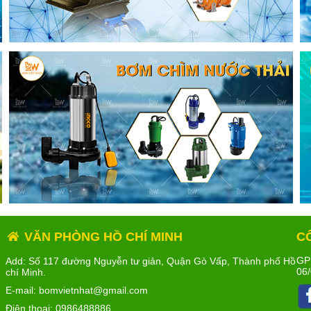
VĂN PHÒNG HỒ CHÍ MINH
C
GP
Add: Số 117 đường Nguyễn tư giản, Quận Gò Vấp, Thành phố Hồ
06/
chí Minh.
E-mail: bomvietnhat@gmail.com
Điện thoại:
0986488886