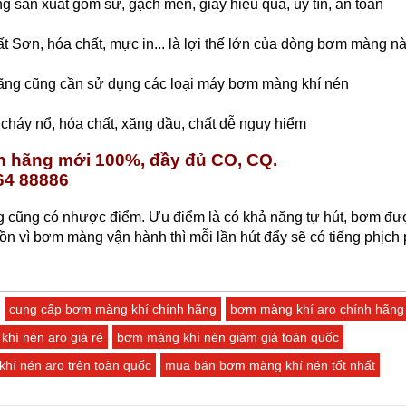
 sản xuất gốm sứ, gạch men, giấy hiệu quả, uy tín, an toàn
t Sơn, hóa chất, mực in... là lợi thế lớn của dòng bơm màng n
loãng cũng cần sử dụng các loại máy bơm màng khí nén
áy nổ, hóa chất, xăng dầu, chất dễ nguy hiểm
nh hãng mới 100%, đầy đủ CO, CQ.
 64 88886
 cũng có nhược điểm. Ưu điểm là có khả năng tự hút, bơm đượ
 ồn vì bơm màng vận hành thì mỗi lần hút đẩy sẽ có tiếng phịch
cung cấp bơm màng khí chính hãng
bơm màng khí aro chính hãng
khí nén aro giá rẻ
bơm màng khí nén giảm giá toàn quốc
hí nén aro trên toàn quốc
mua bán bơm màng khí nén tốt nhất