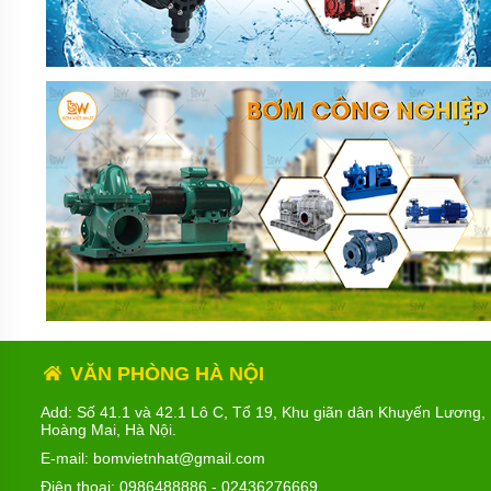
VĂN PHÒNG HÀ NỘI
Add: Số 41.1 và 42.1 Lô C, Tổ 19, Khu giãn dân Khuyến Lương,
Hoàng Mai, Hà Nội.
E-mail: bomvietnhat@gmail.com
Điện thoại:
0986488886
-
02436276669