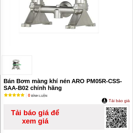
MÁY
BƠM
HÚT
BÙN
BƠM
TĂNG
ÁP
BƠM
TRỤC
VÍT
BƠM
THỰC
PHẨM
Bán Bơm màng khí nén ARO PM05R-CSS-
MÁY
SAA-B02 chính hãng
BƠM
0
HÚT
BÌNH LUẬN
Tải báo giá
THÙNG
PHUY
Tải báo giá để
BƠM
xem giá
CÔNG
NGHIỆP