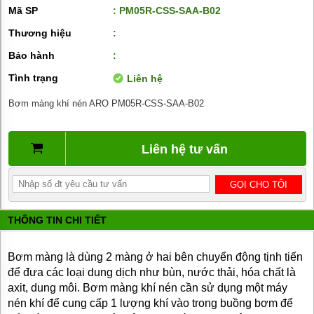
BƠM
Mã SP
: PM05R-CSS-SAA-B02
DẦU
TRUYỀN
Thương hiệu
:
NHIỆT
Bảo hành
:
BƠM
Tình trạng
Liên hệ
HÚT
THÙNG
PHUY
Bơm màng khí nén ARO PM05R-CSS-SAA-B02
BƠM KHÍ
HÓA
Liên hệ tư vấn
LỎNG,
BƠM KHÍ
AMONIAC
ĐỘNG
CƠ
THÔNG TIN CHI TIẾT
ĐIỆN
VAN
Bơm màng là dùng 2 màng ở hai bên chuyển động tịnh tiến
VÒI
PHỤ
để đưa các loại dung dịch như bùn, nước thải, hóa chất là
KIỆN
axit, dung môi. Bơm màng khí nén cần sử dụng một máy
MÁY
nén khí để cung cấp 1 lượng khí vào trong buồng bơm để
BƠM