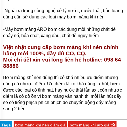
-Ngoài ra trong công nghệ xử lý nước, nước thải, bùn loãng
cũng cần sử dụng các loại máy bơm màng khí nén
-Máy bơm màng ARO bơm các dung môi,những chất dễ
cháy nổ, hóa chất, xăng dầu, chất dễ nguy hiểm
Việt nhật cung cấp bơm màng khí nén chính
hãng mới 100%, đầy đủ CO, CQ.
Mọi chi tiết xin vui lòng liên hệ hotline: 098 64
88886
Bơm màng khí nén dùng thì có khá nhiều ưu điểm nhưng
cũng có nhược điểm. Ưu điểm là có khả năng tự hút, bơm
được các loại có tính hạt, hay nước thải lẫn axit còn nhược
điểm là có độ ồn vì bơm màng vận hành thì mỗi lần hút đẩy
sẽ có tiếng phịch phịch phịch do chuyển động đẩy màng
sang 2 bên.
Tags
bơm màng khí nén giảm giá
bơm màng khí aro giá tốt