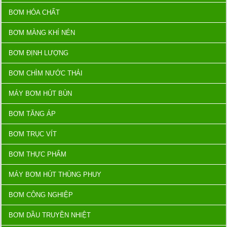
BƠM HÓA CHẤT
BƠM MÀNG KHÍ NÉN
BƠM ĐỊNH LƯỢNG
BƠM CHÌM NƯỚC THẢI
MÁY BƠM HÚT BÙN
BƠM TĂNG ÁP
BƠM TRỤC VÍT
BƠM THỰC PHẨM
MÁY BƠM HÚT THÙNG PHUY
BƠM CÔNG NGHIỆP
BƠM DẦU TRUYỀN NHIỆT