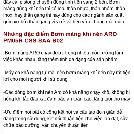
đẩy cái pistong chuyển động tịnh tiến sang 2 bên. Bơm
TƯ
màng dùng khí nén thì có loại thân nhựa, thân nhôm, thân
VẤN
inox, hay thân gang thì hay dùng cho các ngành sản xuất
MUA
HÀNG
gốm xứ bởi thân gang vừa rẻ và bền vừa chống mài mòn.
GIỚI
Những đặc điểm Bơm màng khí nén ARO
THIỆU
PM05R-CSS-SAA-B02
SẢN
PHẨM
MỚI
-Bơm màng ARO chạy được trong nhiều môi trường làm
việc khác nhau, tăng thêm tính đa dạng của sản phẩm
BÁN
ĐỘNG
CƠ
-Máy có khả năng tự mồi nên bơm màng khí nén này rất tiện
ĐIỆN
lợi cho mọi người khi sử dụng
CỦA
NHẬT
CHẤT
-Các dòng bơm khí nén Aro có khả năng chạy khô, không bị
LƯỢNG
hỏng khi tắc đầu xả, đảm bảo an toàn cao, tăng tuổi thọ máy
CAO
-Ưu điểm nổi bật có cổng kết nối và cấu tạo đơn giản dễ
LIÊN
HỆ
dàng trong sử dụng, kết nối thuận tiện cho việc lắp đặt, sửa
chữa bảo dưỡng, vận chuyển thuận tiện