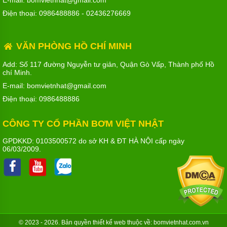
E-mail: bomvietnhat@gmail.com
Điện thoại:
0986488886
-
02436276669
VĂN PHÒNG HỒ CHÍ MINH
Add: Số 117 đường Nguyễn tư giản, Quận Gò Vấp, Thành phố Hồ
chí Minh.
E-mail: bomvietnhat@gmail.com
Điện thoại:
0986488886
CÔNG TY CỔ PHẦN BƠM VIỆT NHẬT
GPDKKD: 0103500572 do sở KH & ĐT HÀ NỘI cấp ngày
06/03/2009.
© 2023 - 2026. Bản quyền
thiết kế web
thuộc về: bomvietnhat.com.vn