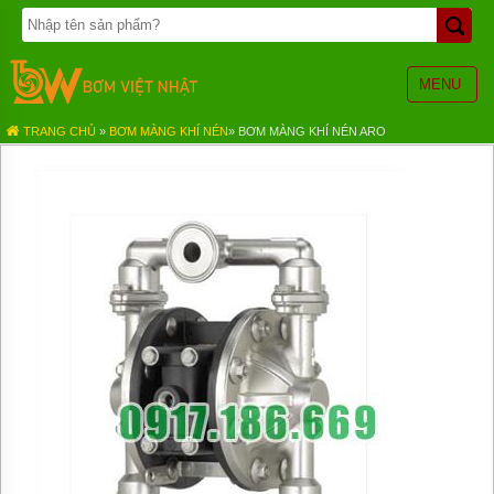
TRANG
CHỦ
BƠM
MENU
BÁNH
RĂNG
TRANG CHỦ
»
BƠM MÀNG KHÍ NÉN
»
BƠM MÀNG KHÍ NÉN ARO
BƠM
HÓA
CHẤT
BƠM
MÀNG
KHÍ
NÉN
BƠM
ĐỊNH
LƯỢNG
BƠM
CHÌM
NƯỚC
THẢI