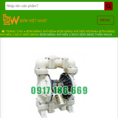
TRANG
CHỦ
BƠM
MENU
BÁNH
RĂNG
TRANG CHỦ
»
BƠM MÀNG KHÍ NÉN
»
BƠM MÀNG KHÍ NÉN MORAK
»
BƠM MÀNG
KHÍ NÉN 2 INCH SERI MK50
»
BƠM MÀNG KHÍ NÉN 2 INCH SERI MK50 THÂN NHỰA
BƠM
HÓA
CHẤT
BƠM
MÀNG
KHÍ
NÉN
BƠM
ĐỊNH
LƯỢNG
BƠM
CHÌM
NƯỚC
THẢI