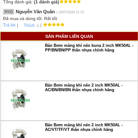
Tổng đánh giá:
(1 đánh giá)
Nguyễn Văn Quân
NVQ
| 10/07/2026 21:37
Đã mua và dùng tốt. Rất tốt
Trả lời
|
|
Thích
.1
SẢN PHẨM LIÊN QUAN
Bán Bơm màng khí nén buna 2 inch MK50AL -
PP/BN/BN/PP thân nhựa chính hãng
Bán Bơm màng khí nén 2 inch MK50AL -
AC/BN/BN/BN thân nhựa chính hãng
Bán Bơm màng khí nén 2 inch MK50AL -
AC/VT/TF/VT thân nhựa chính hãng