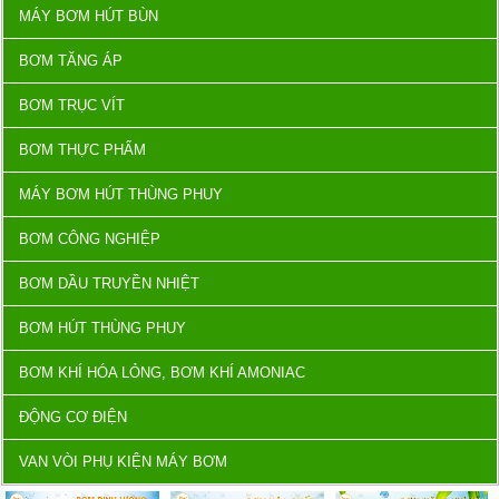
MÁY BƠM HÚT BÙN
BƠM TĂNG ÁP
BƠM TRỤC VÍT
BƠM THỰC PHẨM
MÁY BƠM HÚT THÙNG PHUY
BƠM CÔNG NGHIỆP
BƠM DẦU TRUYỀN NHIỆT
BƠM HÚT THÙNG PHUY
BƠM KHÍ HÓA LỎNG, BƠM KHÍ AMONIAC
ĐỘNG CƠ ĐIỆN
VAN VÒI PHỤ KIỆN MÁY BƠM