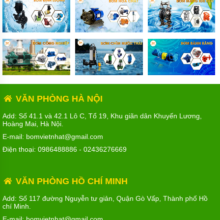
VĂN PHÒNG HÀ NỘI
Add: Số 41.1 và 42.1 Lô C, Tổ 19, Khu giãn dân Khuyến Lương,
Hoàng Mai, Hà Nội.
E-mail: bomvietnhat@gmail.com
Điện thoại:
0986488886
-
02436276669
VĂN PHÒNG HỒ CHÍ MINH
Add: Số 117 đường Nguyễn tư giản, Quận Gò Vấp, Thành phố Hồ
chí Minh.
E-mail: bomvietnhat@gmail.com