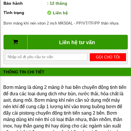
Bảo hành
: 12 tháng
BƠM
DẦU
Tình trạng
Liên hệ
TRUYỀN
NHIỆT
Bơm màng khí nén viton 2 inch MK50AL - PP/VT/TF/PP thân nhựa
BƠM
HÚT
THÙNG
Liên hệ tư vấn
PHUY
BƠM KHÍ
HÓA
LỎNG,
BƠM KHÍ
THÔNG TIN CHI TIẾT
AMONIAC
ĐỘNG
Bơm màng là dùng 2 màng ở hai bên chuyển động tịnh tiến
CƠ
ĐIỆN
để đưa các loại dung dịch như bùn, nước thải, hóa chất là
axit, dung môi. Bơm màng khí nén cần sử dụng một máy
VAN
nén khí để cung cấp 1 lượng khí vào trong buồng bơm để
VÒI
PHỤ
đẩy cái pistong chuyển động tịnh tiến sang 2 bên. Bơm
KIỆN
màng dùng khí nén thì có loại thân nhựa, thân nhôm, thân
MÁY
inox, hay thân gang thì hay dùng cho các ngành sản xuất
BƠM