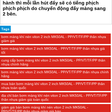
hành thì mỗi lần hút đẩy sẽ có tiếng phịch
phịch phịch do chuyển động đẩy màng sang
2 bên.
Tags
bơm màng khí nén viton 2 inch MK50AL - PP/VT/TF/PP thân nhựa
giảm giá
bơm màng khí viton 2 inch MK50AL - PP/VT/TF/PP thân nhựa giá
tốt
cung cấp bơm màng khí viton 2 inch MK50AL - PP/VT/TF/PP thân
nhựa chính hãng
bơm màng khí viton 2 inch MK50AL - PP/VT/TF/PP thân nhựa chính
hãng
mua bán bơm màng khí viton 2 inch MK50AL - PP/VT/TF/PP thân
nhựa toàn quốc
địa chỉ bán bơm màng khí nén viton 2 inch MK50AL - PP/VT/TF/PP
thân nhựa giảm giá toàn quốc
giảm giá bán bơm màng khí nén viton 2 inch MK50AL -
PP/VT/TF/PP thân nhựa giảm giá bán