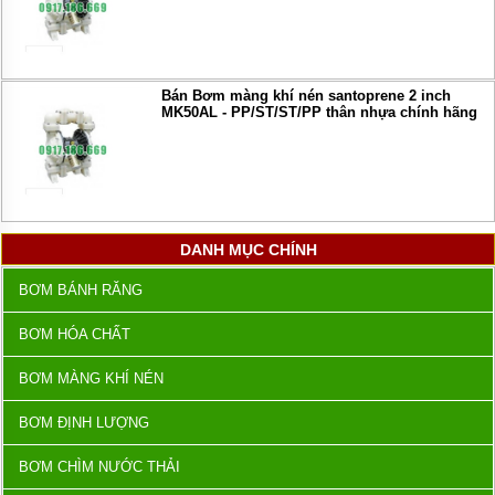
Bán Bơm màng khí nén santoprene 2 inch
MK50AL - PP/ST/ST/PP thân nhựa chính hãng
DANH MỤC CHÍNH
BƠM BÁNH RĂNG
BƠM HÓA CHẤT
BƠM MÀNG KHÍ NÉN
BƠM ĐỊNH LƯỢNG
BƠM CHÌM NƯỚC THẢI