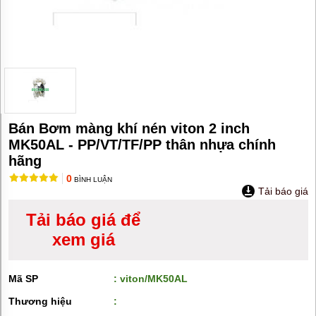
MÁY
BƠM
HÚT
BÙN
BƠM
TĂNG
ÁP
BƠM
TRỤC
Bán Bơm màng khí nén viton 2 inch
VÍT
MK50AL - PP/VT/TF/PP thân nhựa chính
BƠM
hãng
THỰC
0
PHẨM
BÌNH LUẬN
Tải báo giá
MÁY
Tải báo giá để
BƠM
HÚT
xem giá
THÙNG
PHUY
BƠM
Mã SP
: viton/MK50AL
CÔNG
NGHIỆP
Thương hiệu
: