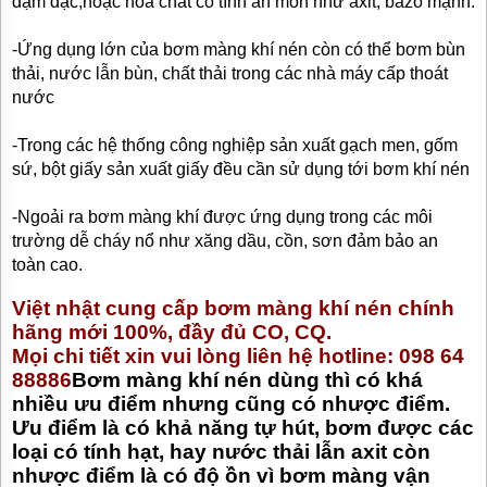
đậm đặc,hoặc hóa chất có tính ăn mòn như axit, bazo mạnh.
-Ứng dụng lớn của bơm màng khí nén còn có thể bơm bùn
thải, nước lẫn bùn, chất thải trong các nhà máy cấp thoát
nước
-Trong các hệ thống công nghiệp sản xuất gạch men, gốm
sứ, bột giấy sản xuất giấy đều cần sử dụng tới bơm khí nén
-Ngoải ra bơm màng khí được ứng dụng trong các môi
trường dễ cháy nổ như xăng dầu, cồn, sơn đảm bảo an
toàn cao.
Việt nhật cung cấp bơm màng khí nén chính
hãng mới 100%, đầy đủ CO, CQ.
Mọi chi tiết xin vui lòng liên hệ hotline: 098 64
88886
Bơm màng khí nén dùng thì có khá
nhiều ưu điểm nhưng cũng có nhược điểm.
Ưu điểm là có khả năng tự hút, bơm được các
loại có tính hạt, hay nước thải lẫn axit còn
nhược điểm là có độ ồn vì bơm màng vận