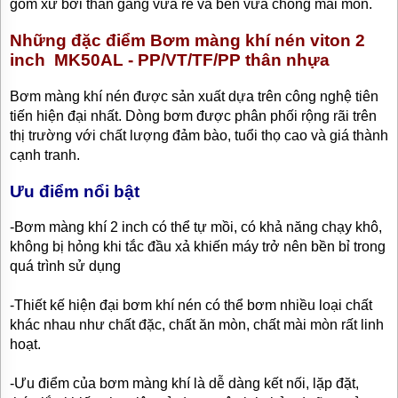
gốm xứ bởi thân gang vừa rẻ và bền vừa chống mài mòn.
TƯ
VẤN
Những đặc điểm Bơm màng khí nén viton 2
MUA
inch MK50AL - PP/VT/TF/PP thân nhựa
HÀNG
Bơm màng khí nén được sản xuất dựa trên công nghệ tiên
GIỚI
THIỆU
tiến hiện đại nhất. Dòng bơm được phân phối rộng rãi trên
SẢN
thị trường với chất lượng đảm bào, tuổi thọ cao và giá thành
PHẨM
MỚI
cạnh tranh.
BÁN
Ưu điểm nổi bật
ĐỘNG
CƠ
-Bơm màng khí 2 inch có thể tự mồi, có khả năng chạy khô,
ĐIỆN
CỦA
không bị hỏng khi tắc đầu xả khiến máy trở nên bền bỉ trong
NHẬT
quá trình sử dụng
CHẤT
LƯỢNG
CAO
-Thiết kế hiện đại bơm khí nén có thể bơm nhiều loại chất
khác nhau như chất đặc, chất ăn mòn, chất mài mòn rất linh
LIÊN
hoạt.
HỆ
-Ưu điểm của bơm màng khí là dễ dàng kết nối, lặp đặt,