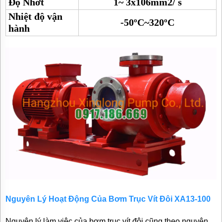
Độ Nhớt
1~ 3x106mm2/ s
Nhiệt độ vận
-50ºC~320ºC
hành
Nguyên Lý Hoạt Động Của
Bơm Trục Vít Đôi
XA13-100
Nguyên lý làm việc của bơm trục vít đôi cũng theo nguyên