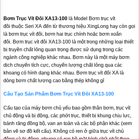
TƯ
VẤN
MUA
Bơm Trục Vít Đôi
XA13-100
là Model Bơm trục vít
HÀNG
đôi thuộc Seri XA đến từ thương hiệu XingLong hay còn gọi
GIỚI
là bơm trục vít đôi, bơm hai trục chính hoặc bơm xoắn
THIỆU
đôi.
Bơm trục vít đôi XA13-100 là một trong những loại thiết
SẢN
PHẨM
bị truyền chất lỏng quan trọng được sử dụng trong các
MỚI
ngành công nghiệp khác nhau. Bơm
này là một máy bơm
BÁN
dịch chuyển tích cực, chuyển lượng chất lỏng qua các
ĐỘNG
khoang có hình dạng khác nhau. Bơm trục vít đôi
XA là
CƠ
ĐIỆN
dòng bơm chất lượng cao bằng thép không gỉ
CỦA
NHẬT
Cấu Tạo Sản Phẩm
Bơm Trục Vít Đôi
XA13-100
CHẤT
LƯỢNG
CAO
Cấu tạo của máy bơm chủ yếu bao gồm thân bơm, trục vít
chủ động và bị động, các phớt trục, thiết bị khung chịu lực,
LIÊN
HỆ
bánh răng đồng bộ, van an toàn và các bộ phận khác (xem
bản vẽ sơ đồ kết cấu). Không có ren ở giữa trục vít chủ
động và bị động, nhưng có ren bề mặt hình chữ nhật theo