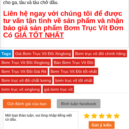
cho ga, tàu và tàu chở dầu.
Liên hệ ngay với chúng tôi để được
tư vấn tận tình về sản phẩm và nhận
báo giá sản phẩm Bơm Trục Vít Đơn
Có
GIÁ TỐT NHẤT
Tags
Giá Bơm Trục Vít Đôi Xinglong
Bơm trục vít đôi chính hãng
Bơm Trục Vít Đôi Xinglong
Bán Bơm Trục Vít Đôi
Bơm Trục Vít Đôi Giá Rẻ
Bơm Trục Vít Đôi tốt nhất
Bơm trục vít đôi chất lượng
bơm trục vít tốt nhất
bơm trục vít xinglong
giá bơm trục vít
Gửi đánh giá của bạn
Bình luận facebook
Gửi ý kiến