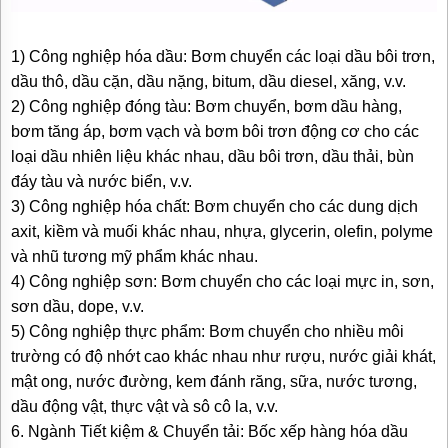
1) Công nghiệp hóa dầu: Bơm chuyển các loại dầu bôi trơn,
dầu thô, dầu cặn, dầu nặng, bitum, dầu diesel, xăng, v.v.
2) Công nghiệp đóng tàu: Bơm chuyển, bơm dầu hàng,
bơm tăng áp, bơm vạch và bơm bôi trơn động cơ cho các
loại dầu nhiên liệu khác nhau, dầu bôi trơn, dầu thải, bùn
đáy tàu và nước biển, v.v.
3) Công nghiệp hóa chất: Bơm chuyển cho các dung dịch
axit, kiềm và muối khác nhau, nhựa, glycerin, olefin, polyme
và nhũ tương mỹ phẩm khác nhau.
4) Công nghiệp sơn: Bơm chuyển cho các loại mực in, sơn,
sơn dầu, dope, v.v.
5) Công nghiệp thực phẩm: Bơm chuyển cho nhiều môi
trường có độ nhớt cao khác nhau như rượu, nước giải khát,
mật ong, nước đường, kem đánh răng, sữa, nước tương,
dầu động vật, thực vật và sô cô la, v.v.
6. Ngành Tiết kiệm & Chuyển tải: Bốc xếp hàng hóa dầu