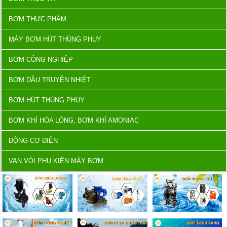
BƠM THỰC PHẨM
MÁY BƠM HÚT THÙNG PHUY
BƠM CÔNG NGHIỆP
BƠM DẦU TRUYỀN NHIỆT
BƠM HÚT THÙNG PHUY
BƠM KHÍ HÓA LỎNG, BƠM KHÍ AMONIAC
ĐỘNG CƠ ĐIỆN
VAN VÒI PHỤ KIỆN MÁY BƠM