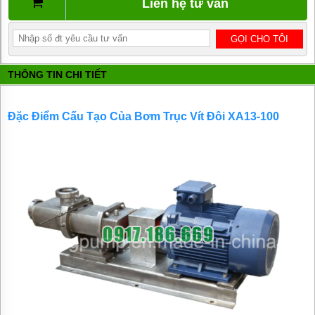
Liên hệ tư vấn
BƠM
DẦU
TRUYỀN
NHIỆT
BƠM
THÔNG TIN CHI TIẾT
HÚT
THÙNG
PHUY
Đặc Điểm Cấu Tạo Của
Bơm Trục Vít Đôi
XA13-100
BƠM KHÍ
HÓA
LỎNG,
BƠM KHÍ
AMONIAC
ĐỘNG
CƠ
ĐIỆN
VAN
VÒI
PHỤ
KIỆN
MÁY
BƠM