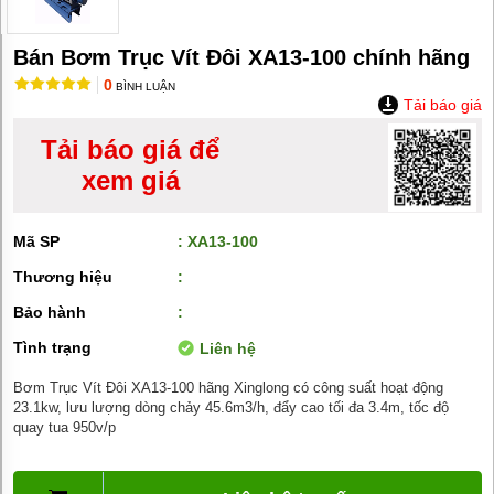
MÁY
BƠM
HÚT
BÙN
Bán Bơm Trục Vít Đôi XA13-100 chính hãng
0
BÌNH LUẬN
BƠM
Tải báo giá
TĂNG
ÁP
Tải báo giá để
BƠM
xem giá
TRỤC
VÍT
Mã SP
: XA13-100
BƠM
THỰC
Thương hiệu
:
PHẨM
Bảo hành
:
MÁY
BƠM
Tình trạng
Liên hệ
HÚT
THÙNG
Bơm Trục Vít Đôi XA13-100 hãng Xinglong có công suất hoạt động
PHUY
23.1kw, lưu lượng dòng chảy 45.6m3/h, đẩy cao tối đa 3.4m, tốc độ
quay tua 950v/p
BƠM
CÔNG
NGHIỆP