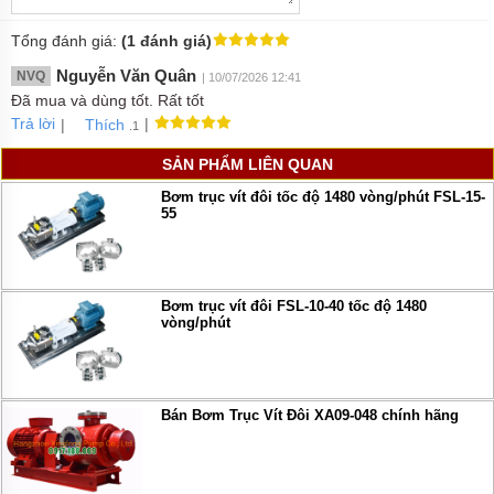
Tổng đánh giá:
(1 đánh giá)
Nguyễn Văn Quân
NVQ
| 10/07/2026 12:41
Đã mua và dùng tốt. Rất tốt
Trả lời
|
|
Thích
.1
SẢN PHẨM LIÊN QUAN
Bơm trục vít đôi tốc độ 1480 vòng/phút FSL-15-
55
Bơm trục vít đôi FSL-10-40 tốc độ 1480
vòng/phút
Bán Bơm Trục Vít Đôi XA09-048 chính hãng