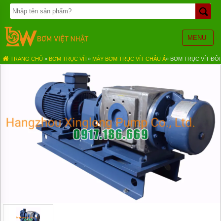
TRANG
CHỦ
BƠM
MENU
BÁNH
RĂNG
TRANG CHỦ
»
BƠM TRỤC VÍT
»
MÁY BƠM TRỤC VÍT CHÂU Á
»
BƠM TRỤC VÍT ĐÔI
BƠM
HÓA
CHẤT
BƠM
MÀNG
KHÍ
NÉN
BƠM
ĐỊNH
LƯỢNG
BƠM
CHÌM
NƯỚC
THẢI