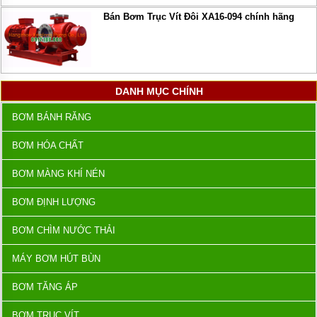
Bán Bơm Trục Vít Đôi XA16-094 chính hãng
DANH MỤC CHÍNH
BƠM BÁNH RĂNG
BƠM HÓA CHẤT
BƠM MÀNG KHÍ NÉN
BƠM ĐỊNH LƯỢNG
BƠM CHÌM NƯỚC THẢI
MÁY BƠM HÚT BÙN
BƠM TĂNG ÁP
BƠM TRỤC VÍT