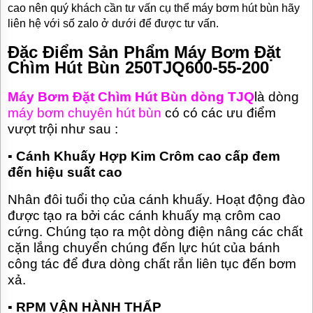
cao nên quý khách cần tư vấn cụ thể máy bơm hút bùn hãy
TƯ
liên hệ với số zalo ở dưới để được tư vấn.
VẤN
MUA
Đặc Điểm Sản Phẩm Máy Bơm Đặt
HÀNG
Chìm Hút Bùn 250TJQ600-55-200
GIỚI
THIỆU
Máy Bơm Đặt Chìm Hút Bùn dòng TJQ
là dòng
SẢN
PHẨM
máy bơm chuyên hút bùn
có có các ưu điểm
MỚI
vượt trội như sau :
BÁN
▪
Cánh Khuấy Hợp Kim Crôm cao cấp đem
ĐỘNG
CƠ
đến hiệu suất cao
ĐIỆN
CỦA
Nhân đôi tuổi thọ của cánh khuấy. Hoạt động đào
NHẬT
CHẤT
được tạo ra bởi các cánh khuấy mạ crôm cao
LƯỢNG
cứng. Chúng tạo ra một dòng điện nâng các chất
CAO
cặn lắng chuyển chúng đến lực hút của bánh
LIÊN
công tác để đưa dòng chất rắn liên tục đến bơm
HỆ
xả.
▪
RPM VẬN HÀNH THẤP