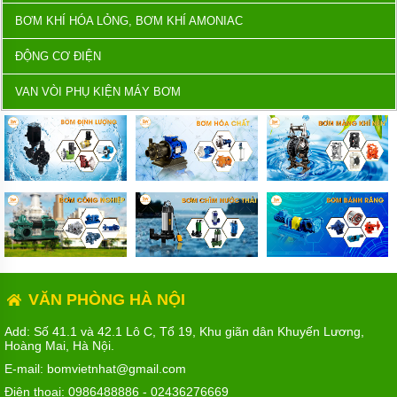
BƠM KHÍ HÓA LỎNG, BƠM KHÍ AMONIAC
ĐỘNG CƠ ĐIỆN
VAN VÒI PHỤ KIỆN MÁY BƠM
VĂN PHÒNG HÀ NỘI
Add: Số 41.1 và 42.1 Lô C, Tổ 19, Khu giãn dân Khuyến Lương,
Hoàng Mai, Hà Nội.
E-mail: bomvietnhat@gmail.com
Điện thoại:
0986488886
-
02436276669