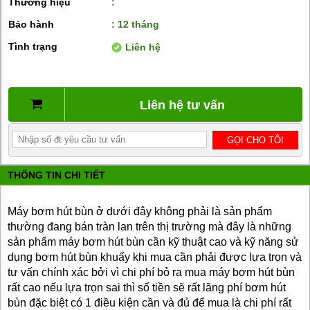
Thương hiệu
:
BƠM
DẦU
Bảo hành
: 12 tháng
TRUYỀN
NHIỆT
Tình trạng
Liên hệ
BƠM
HÚT
THÙNG
PHUY
Liên hệ tư vấn
BƠM KHÍ
HÓA
LỎNG,
BƠM KHÍ
AMONIAC
THÔNG TIN CHI TIẾT
ĐỘNG
CƠ
Máy bơm hút bùn ở dưới đây không phải là sản phẩm
ĐIỆN
thường đang bán tràn lan trên thị trường mà đây là những
sản phẩm máy bơm hút bùn cần kỹ thuật cao và kỹ năng sử
VAN
VÒI
dụng bơm hút bùn khuấy khi mua cần phải được lựa trọn và
PHỤ
tư vấn chính xác bởi vì chi phí bỏ ra mua máy bơm hút bùn
KIỆN
rất cao nếu lựa trọn sai thì số tiền sẽ rất lãng phí bơm hút
MÁY
BƠM
bùn đặc biệt có 1 điều kiện cần và đủ để mua là chi phí rất