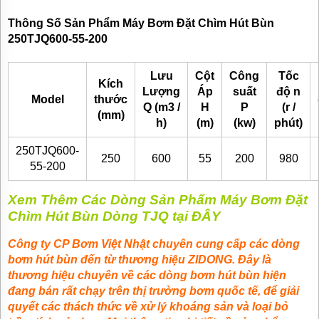
Thông Số Sản Phẩm Máy Bơm Đặt Chìm Hút Bùn
250TJQ600-55-200
Lưu
Cột
Công
Tốc
Kích
Lượng
Áp
suất
độ n
Model
thước
Q (m3 /
H
P
(r /
(mm)
h)
(m)
(kw)
phút)
250TJQ600-
250
600
55
200
980
55-200
Xem Thêm Các Dòng Sản Phẩm Máy Bơm Đặt
Chìm Hút Bùn Dòng TJQ tại ĐÂY
Công ty CP Bơm Việt Nhật chuyên cung cấp các dòng
bơm hút bùn đến từ thương hiệu
ZIDONG. Đây là
thương hiệu chuyên về các dòng bơm hút bùn hiện
đang bán rất chạy trên thị trường bơm quốc tế,
để giải
quyết các thách thức về xử lý khoáng sản và loại bỏ