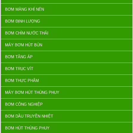
BƠM MÀNG KHÍ NÉN
BƠM ĐỊNH LƯỢNG
BƠM CHÌM NƯỚC THẢI
MÁY BƠM HÚT BÙN
BƠM TĂNG ÁP
BƠM TRỤC VÍT
BƠM THỰC PHẨM
MÁY BƠM HÚT THÙNG PHUY
BƠM CÔNG NGHIỆP
BƠM DẦU TRUYỀN NHIỆT
BƠM HÚT THÙNG PHUY