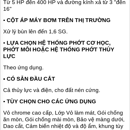
Từ 5 HP đến 400 HP và đường kính xả từ 3 "đến
16"
▪
CỘT ÁP MÁY BƠM TRÊN THỊ TRƯỜNG
Xử lý bùn lên đến 1,6 SG.
▪
LỰA CHỌN HỆ THỐNG PHỚT CƠ HỌC,
PHỚT MÔI HOẶC HỆ THỐNG PHỚT THỦY
LỰC
Theo ứng dụng.
▪ CÓ SẴN ĐẦU CẮT
Cả thủy lực và điện, cho đất nén cứng.
▪
TÙY CHỌN CHO CÁC ỨNG DỤNG
Vỏ chrome cao cấp, Lớp Vỏ làm mát, Gói chống
ăn mòn, Gói chống mài mòn, Bảo vệ màng dưới,
Dao cắt, Cảm biến nhiệt độ và độ ẩm, khung tùy