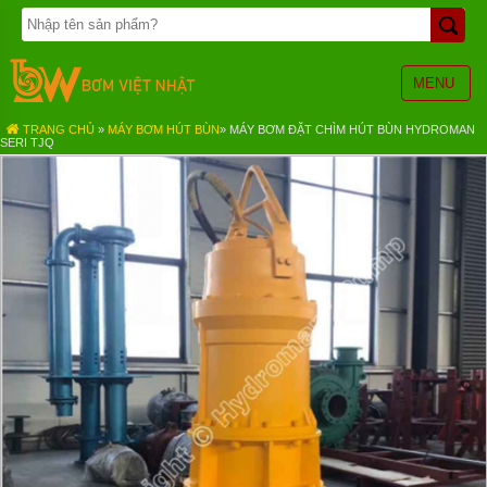
TRANG
CHỦ
BƠM
MENU
BÁNH
RĂNG
TRANG CHỦ
»
MÁY BƠM HÚT BÙN
»
MÁY BƠM ĐẶT CHÌM HÚT BÙN HYDROMAN
SERI TJQ
BƠM
HÓA
CHẤT
BƠM
MÀNG
KHÍ
NÉN
BƠM
ĐỊNH
LƯỢNG
BƠM
CHÌM
NƯỚC
THẢI