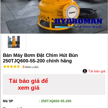
MÁY
BƠM
HÚT
BÙN
BƠM
TĂNG
ÁP
BƠM
TRỤC
VÍT
BƠM
Bán Máy Bơm Đặt Chìm Hút Bùn
THỰC
250TJQ600-55-200 chính hãng
PHẨM
0
BÌNH LUẬN
MÁY
Tải báo giá
BƠM
HÚT
Tải báo giá để
THÙNG
PHUY
xem giá
BƠM
CÔNG
Mã SP
: 250TJQ600-55-200
NGHIỆP