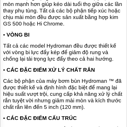
mòn mạnh hơn giúp kéo dài tuổi thọ giữa các lần
thay phụ tùng. Tất cả các bộ phận tiếp xúc hoặc
chịu mài mòn đều được sản xuất bằng hợp kim
GS 500 hoặc Hi Chrome.
▪
VÒNG BI
Tất cả các model Hydroman đều được thiết kế
với vòng bi lực đẩy kép để giảm độ rung và
chống lại tải trọng lực đẩy theo cả hai hướng.
▪
CÁC ĐẶC ĐIỂM XỬ LÝ CHẤT RẮN
Các bộ phận của máy bơm bùn Hydroman ™ đã
được thiết kế và định hình đặc biệt để mang lại
hiệu suất vượt trội, cung cấp khả năng xử lý chất
rắn tuyệt vời nhưng giảm mài mòn và kích thước
chất rắn lên đến 5 inch (120 mm).
▪
CÁC ĐẶC ĐIỂM CẤU TRÚC