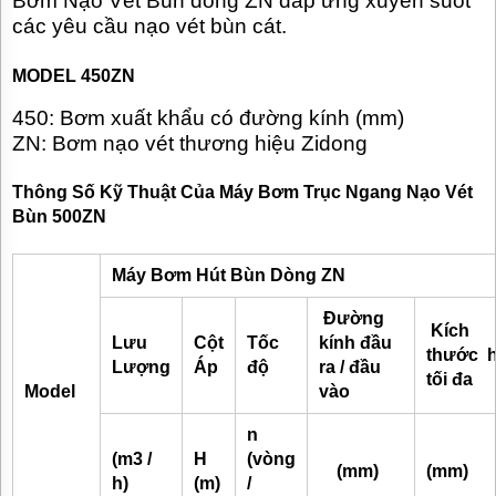
Bơm Nạo Vét Bùn dòng ZN
đáp ứng xuyên suốt
các yêu cầu nạo vét bùn cát.
MODEL 450ZN
450:
Bơm xuất khẩu có đường kính (mm)
ZN: Bơm nạo vét thương hiệu Zidong
Thông Số Kỹ Thuật Của Máy Bơm Trục Ngang Nạo Vét
Bùn 500ZN
Máy Bơm Hút Bùn Dòng ZN
Đường
Kích
Lưu
Cột
Tốc
kính đầu
thước h
Lượng
Áp
độ
ra / đầu
tối đa
Model
vào
n
(m3 /
H
(vòng
(mm)
(mm)
h)
(m)
/