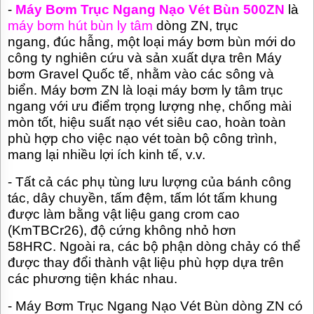
-
Máy Bơm Trục Ngang Nạo Vét Bùn 500ZN
là
TƯ
máy bơm hút bùn ly tâm
dòng ZN, trục
VẤN
MUA
ngang, đúc hẫng, một loại máy bơm bùn mới do
HÀNG
công ty nghiên cứu và sản xuất dựa trên Máy
bơm Gravel Quốc tế, nhằm vào các sông và
GIỚI
THIỆU
biển. Máy bơm ZN là loại máy bơm ly tâm trục
SẢN
ngang với ưu điểm trọng lượng nhẹ, chống mài
PHẨM
mòn tốt, hiệu suất nạo vét siêu cao, hoàn toàn
MỚI
phù hợp cho việc nạo vét toàn bộ công trình,
BÁN
mang lại nhiều lợi ích kinh tế, v.v.
ĐỘNG
CƠ
- Tất cả các phụ tùng lưu lượng của bánh công
ĐIỆN
CỦA
tác, dây chuyền, tấm đệm, tấm lót tấm khung
NHẬT
được làm bằng vật liệu gang crom cao
CHẤT
LƯỢNG
(KmTBCr26), độ cứng không nhỏ hơn
CAO
58HRC. Ngoài ra, các bộ phận dòng chảy có thể
được thay đổi thành vật liệu phù hợp dựa trên
LIÊN
HỆ
các phương tiện khác nhau.
- Máy Bơm Trục Ngang Nạo Vét Bùn dòng ZN có