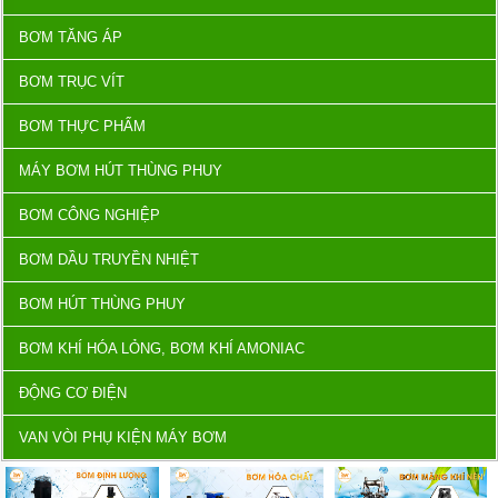
BƠM TĂNG ÁP
BƠM TRỤC VÍT
BƠM THỰC PHẨM
MÁY BƠM HÚT THÙNG PHUY
BƠM CÔNG NGHIỆP
BƠM DẦU TRUYỀN NHIỆT
BƠM HÚT THÙNG PHUY
BƠM KHÍ HÓA LỎNG, BƠM KHÍ AMONIAC
ĐỘNG CƠ ĐIỆN
VAN VÒI PHỤ KIỆN MÁY BƠM