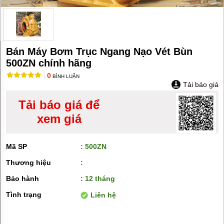
MÁY
BƠM
HÚT
BÙN
BƠM
Bán Máy Bơm Trục Ngang Nạo Vét Bùn
TĂNG
ÁP
500ZN chính hãng
0
BƠM
BÌNH LUẬN
Tải báo giá
TRỤC
VÍT
Tải báo giá để
BƠM
xem giá
THỰC
PHẨM
MÁY
Mã SP
: 500ZN
BƠM
HÚT
Thương hiệu
:
THÙNG
PHUY
Bảo hành
: 12 tháng
Tình trạng
Liên hệ
BƠM
CÔNG
NGHIỆP