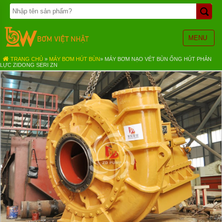
TRANG
CHỦ
BƠM
MENU
BÁNH
RĂNG
TRANG CHỦ
»
MÁY BƠM HÚT BÙN
»
MÁY BƠM NẠO VÉT BÙN ỐNG HÚT PHẢN
LỰC ZIDONG SERI ZN
BƠM
HÓA
CHẤT
BƠM
MÀNG
KHÍ
NÉN
BƠM
ĐỊNH
LƯỢNG
BƠM
CHÌM
NƯỚC
THẢI