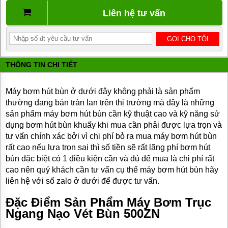
BƠM
Liên hệ tư vấn
DẦU
TRUYỀN
NHIỆT
BƠM
HÚT
THÔNG TIN CHI TIẾT
THÙNG
PHUY
Máy bơm hút bùn ở dưới đây không phải là sản phẩm
BƠM KHÍ
HÓA
thường đang bán tràn lan trên thị trường mà đây là những
LỎNG,
sản phẩm máy bơm hút bùn cần kỹ thuật cao và kỹ năng sử
BƠM KHÍ
dụng bơm hút bùn khuấy khi mua cần phải được lựa trọn và
AMONIAC
tư vấn chính xác bởi vì chi phí bỏ ra mua máy bơm hút bùn
ĐỘNG
rất cao nếu lựa trọn sai thì số tiền sẽ rất lãng phí bơm hút
CƠ
bùn đặc biệt có 1 điều kiện cần và đủ để mua là chi phí rất
ĐIỆN
cao nên quý khách cần tư vấn cụ thể máy bơm hút bùn hãy
VAN
liên hệ với số zalo ở dưới để được tư vấn.
VÒI
PHỤ
Đặc Điểm Sản Phẩm Máy Bơm Trục
KIỆN
Ngang Nạo Vét Bùn 500ZN
MÁY
BƠM