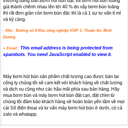
thường đang bán.Bơm hút bùn đặc và bơm hút bùn loãng
giá thành chênh nhau lên tới 40 % do vậy bơm bùn loãng
thì rất đơn giản còn bơm bùn đặc thì là cả 1 sự tư vấn tỉ mỉ
và kỹ càng.
- Kho : Đường số 8 Khu công nghiệp VSIP 1- Thuận An- Bình
Dương
This email address is being protected from
+ Email :
spambots. You need JavaScript enabled to view it.
Máy bơm hút bùn sản phẩm chất lượng cao được bán tại
công ty chúng tôi sẽ cam kết với khách hàng về chất lượng
và dịch vụ cũng như các hậu mãi phía sau bán hàng. Hãy
mua bơm bùn và máy bơm hút bùn đặt cạn, đặt chìm từ
chúng tôi đảm bảo khách hàng sẽ hoàn toàn yên tâm về mọi
cái Số điện thoại và tư vấn máy bơm hút bùn ở dưới, có cả
zalo và whatapp.