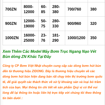
8000-
60-
280-
700ZN
700/760
380
12000
85
380
12000-
50-
280-
900ZN
900/960
320
19000
75
330
16000-
23-
181-
1000ZN
1000/1200
350
25000
76
290
Xem Thêm Các Model Máy Bơm Trục Ngang Nạo Vét
Bùn dòng ZN Khác Tại Đây
Công ty CP Bơm Việt Nhật chuyên cung cấp các dòng bơm hút bùn
đến từ thương hiệu
ZIDONG. Đây là thương hiệu chuyên về các
dòng bơm hút bùn hiện đang bán rất chạy trên thị trường bơm quốc
tế,
để giải quyết các thách thức về xử lý khoáng sản và loại bỏ trầm
tích của bạn. Mọi thông tin chi tiết về sản phẩm Quý vị có thể vui
lòng để lại thông tin hoặc liên hệ trực tiếp với chúng tôi theo thông
tin bên dưới :