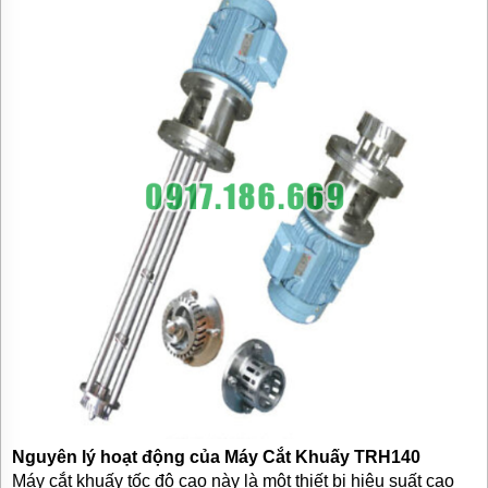
TƯ
VẤN
MUA
HÀNG
GIỚI
THIỆU
SẢN
PHẨM
MỚI
BÁN
ĐỘNG
CƠ
ĐIỆN
CỦA
NHẬT
CHẤT
LƯỢNG
CAO
LIÊN
HỆ
Nguyên lý hoạt động của Máy Cắt Khuấy
TRH140
Máy cắt khuấy tốc độ cao này là một thiết bị hiệu suất cao