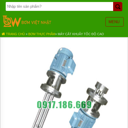
TRANG
CHỦ
BƠM
MENU
BÁNH
RĂNG
TRANG CHỦ
»
BƠM THỰC PHẨM
»
MÁY CẮT KHUẤY TỐC ĐỘ CAO
BƠM
HÓA
CHẤT
BƠM
MÀNG
KHÍ
NÉN
BƠM
ĐỊNH
LƯỢNG
BƠM
CHÌM
NƯỚC
THẢI