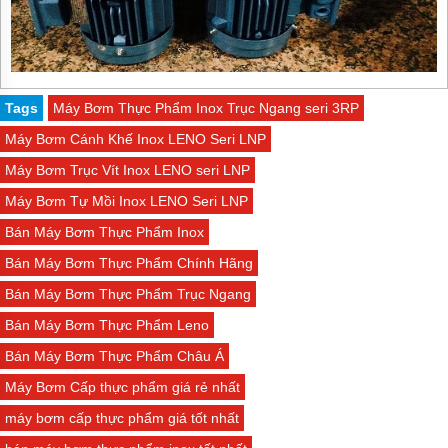
Tags
Máy Bơm Thực Phẩm Inox Trục Ngang seri 3RP
Máy Bơm Cánh Khế Inox LENO Seri LNP
Máy Bơm Trục Vít Inox LENO seri LNP
Máy Bơm Tự Mồi Inox LENO Seri LNP
Bán Máy Bơm Thực Phẩm Inox
Bán Máy Bơm Thực Phẩm Chính Hãng
Bán Máy Bơm Thực Phẩm Trục Ngang
Bán Máy Bơm Thực Phẩm Leno
Bán Máy Bơm Thực Phẩm Châu Á
Máy Bơm Cấp thực phẩm giá rẻ nhất
máy bơm cấp thực phẩm giá tốt nhất