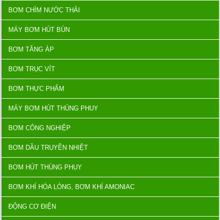
BƠM CHÌM NƯỚC THẢI
MÁY BƠM HÚT BÙN
BƠM TĂNG ÁP
BƠM TRỤC VÍT
BƠM THỰC PHẨM
MÁY BƠM HÚT THÙNG PHUY
BƠM CÔNG NGHIỆP
BƠM DẦU TRUYỀN NHIỆT
BƠM HÚT THÙNG PHUY
BƠM KHÍ HÓA LỎNG, BƠM KHÍ AMONIAC
ĐỘNG CƠ ĐIỆN