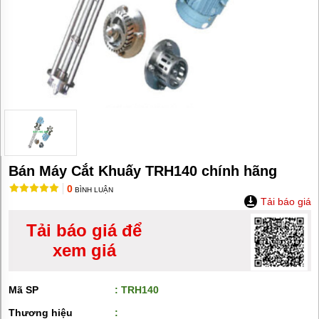
MÁY
BƠM
HÚT
BÙN
BƠM
TĂNG
ÁP
BƠM
TRỤC
VÍT
BƠM
Bán Máy Cắt Khuấy TRH140 chính hãng
THỰC
PHẨM
0
BÌNH LUẬN
Tải báo giá
MÁY
BƠM
Tải báo giá để
HÚT
THÙNG
xem giá
PHUY
BƠM
Mã SP
: TRH140
CÔNG
NGHIỆP
Thương hiệu
: