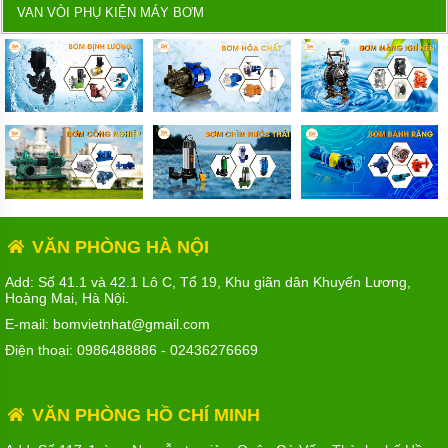
VAN VÒI PHỤ KIỆN MÁY BƠM
VĂN PHÒNG HÀ NỘI
Add: Số 41.1 và 42.1 Lô C, Tổ 19, Khu giãn dân Khuyến Lương,
Hoàng Mai, Hà Nội.
E-mail: bomvietnhat@gmail.com
Điện thoại:
0986488886
-
02436276669
VĂN PHÒNG HỒ CHÍ MINH