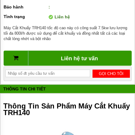
BƠM
Bảo hành
:
DẦU
TRUYỀN
Tình trạng
Liên hệ
NHIỆT
Máy Cắt Khuấy TRH140 tốc độ cao này có công suất 7.5kw lưu lượng
BƠM
tối đa 800l/h được sử dụng để cắt khuấy và đồng nhất tất cả các loại
HÚT
chất lỏng nhớt và bột nhão
THÙNG
PHUY
BƠM KHÍ
Liên hệ tư vấn
HÓA
LỎNG,
BƠM KHÍ
AMONIAC
ĐỘNG
THÔNG TIN CHI TIẾT
CƠ
ĐIỆN
Thông Tin Sản Phẩm Máy Cắt Khuấy
VAN
TRH140
VÒI
PHỤ
KIỆN
MÁY
BƠM