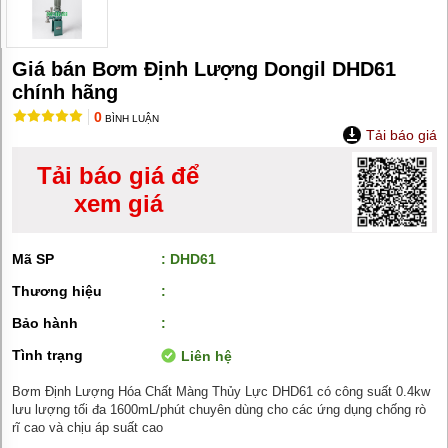
MÁY
BƠM
HÚT
BÙN
Giá bán Bơm Định Lượng Dongil DHD61
BƠM
chính hãng
TĂNG
ÁP
0
BÌNH LUẬN
Tải báo giá
BƠM
TRỤC
Tải báo giá để
VÍT
xem giá
BƠM
THỰC
PHẨM
Mã SP
: DHD61
Thương hiệu
:
MÁY
BƠM
Bảo hành
:
HÚT
THÙNG
Tình trạng
PHUY
Liên hệ
Bơm Định Lượng Hóa Chất Màng Thủy Lực DHD61 có công suất 0.4kw
BƠM
CÔNG
lưu lượng tối đa 1600mL/phút chuyên dùng cho các ứng dụng chống rò
NGHIỆP
rĩ cao và chịu áp suất cao