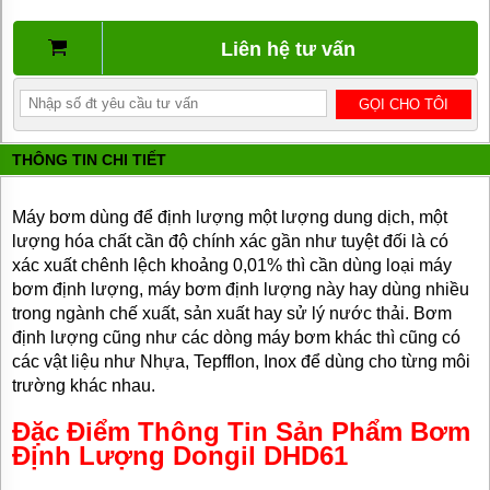
BƠM
DẦU
Liên hệ tư vấn
TRUYỀN
NHIỆT
BƠM
HÚT
THÙNG
THÔNG TIN CHI TIẾT
PHUY
BƠM KHÍ
Máy bơm dùng để định lượng một lượng dung dịch, một
HÓA
LỎNG,
lượng hóa chất cần độ chính xác gần như tuyệt đối là có
BƠM KHÍ
xác xuất chênh lệch khoảng 0,01% thì cần dùng loại máy
AMONIAC
bơm định lượng, máy bơm định lượng này hay dùng nhiều
ĐỘNG
trong ngành chế xuất, sản xuất hay sử lý nước thải. Bơm
CƠ
định lượng cũng như các dòng máy bơm khác thì cũng có
ĐIỆN
các vật liệu như Nhựa, Tepfflon, Inox để dùng cho từng môi
trường khác nhau.
VAN
VÒI
PHỤ
Đặc Điểm Thông Tin Sản Phẩm Bơm
KIỆN
Định Lượng Dongil
DHD61
MÁY
BƠM