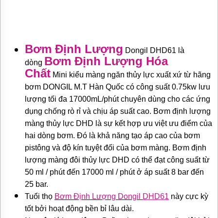
TƯ
VẤN
MUA
HÀNG
Bơm Định Lượng
Dongil
DHD61
là
GIỚI
Bơm Định Lượng Hóa
THIỆU
dòng
SẢN
Chất
Mini kiểu màng ngăn thủy lực xuất xứ từ hãng
PHẨM
MỚI
bơm DONGIL M.T Hàn Quốc có công suất
0.75kw lưu
lượng tối đa 17000mL/phút chuyên dùng cho các ứng
BÁN
ĐỘNG
dụng chống rò rỉ và chịu áp suất cao
.
Bơm định lượng
CƠ
màng thủy lực DHD là sự kết hợp ưu việt ưu điểm của
ĐIỆN
CỦA
hai dòng bơm. Đó là khả năng tạo áp cao của bơm
NHẬT
pistông và độ kín tuyệt đối của bơm màng. Bơm định
CHẤT
LƯỢNG
lượng màng đôi thủy lực DHD có thể đạt công suất từ ​​
CAO
50 ml / phút đến 17000 ml / phút ở áp suất 8 bar đến
LIÊN
25 bar.
HỆ
Tuổi thọ
Bơm Định Lượng Dongil
DHD61
này cực kỳ
tốt bởi hoạt động bền bỉ lâu dài.