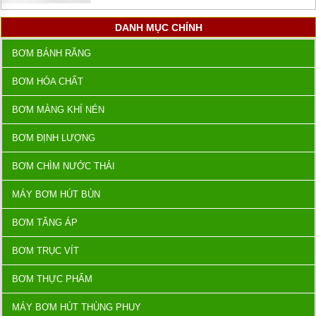
DANH MỤC CHÍNH
BƠM BÁNH RĂNG
BƠM HÓA CHẤT
BƠM MÀNG KHÍ NÉN
BƠM ĐỊNH LƯỢNG
BƠM CHÌM NƯỚC THẢI
MÁY BƠM HÚT BÙN
BƠM TĂNG ÁP
BƠM TRỤC VÍT
BƠM THỰC PHẨM
MÁY BƠM HÚT THÙNG PHUY