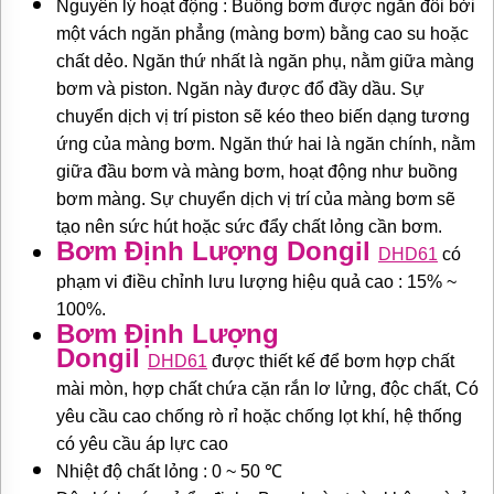
Nguyên lý hoạt động :
Buồng bơm được ngăn đôi bởi
một vách ngăn phẳng (màng bơm) bằng cao su hoặc
chất dẻo. Ngăn thứ nhất là ngăn phụ, nằm giữa màng
bơm và piston. Ngăn này được đổ đầy dầu. Sự
chuyển dịch vị trí piston sẽ kéo theo biến dạng tương
ứng của màng bơm. Ngăn thứ hai là ngăn chính, nằm
giữa đầu bơm và màng bơm, hoạt động như buồng
bơm màng. Sự chuyển dịch vị trí của màng bơm sẽ
tạo nên sức hút hoặc sức đẩy chất lỏng cần bơm.
Bơm Định Lượng Dongil
DHD61
có
phạm vi điều chỉnh lưu lượng hiệu quả cao : 15% ~
100%.
Bơm Định Lượng
Dongil
DHD61
được thiết kế để bơm hợp chất
mài mòn, hợp chất chứa cặn rắn lơ lửng, độc chất, Có
yêu cầu cao chống rò rỉ hoặc chống lọt khí, hệ thống
có yêu cầu áp lực cao
Nhiệt độ chất lỏng : 0 ~ 50 ℃