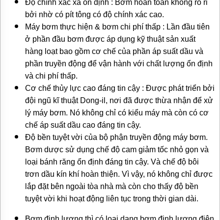
Độ chính xác xả ổn định : Bơm hoàn toàn không rò rỉ
bởi nhờ có pít tông có độ chính xác cao.
Máy bơm thực hiện & bơm chi phí thấp : Lần đầu tiên
ở phần đầu bơm được áp dụng kỹ thuật sản xuất
hàng loạt bao gồm cơ chế của phần áp suất dầu và
phần truyền động để vận hành với chất lượng ổn định
và chi phí thấp.
Cơ chế thủy lực cao đáng tin cậy : Được phát triển bởi
đội ngũ kĩ thuật Dong-il, nơi đã được thừa nhận để xử
lý máy bơm. Nó không chỉ có kiểu máy mà còn có cơ
chế áp suất dầu cao đáng tin cậy.
Độ bền tuyệt vời của bộ phận truyền động máy bơm.
Bơm dược sử dụng chế độ cam giảm tốc nhỏ gọn và
loại bánh răng ổn định đáng tin cậy. Và chế độ bôi
trơn dầu kín khí hoàn thiện. Vì vậy, nó không chỉ được
lắp đặt bên ngoài tòa nhà mà còn cho thấy độ bền
tuyệt vời khi hoạt động liên tục trong thời gian dài.
Bơm định lượng thì có loại dạng bơm định lượng điện