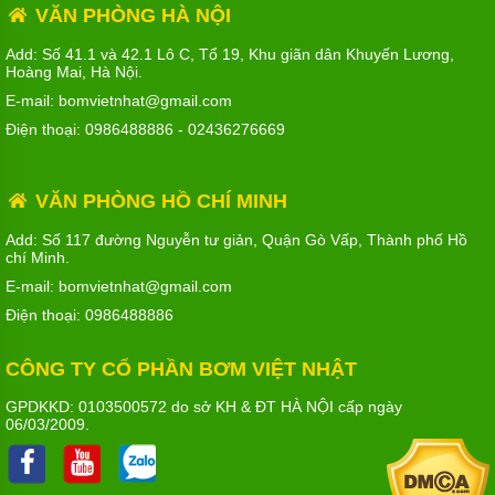
VĂN PHÒNG HÀ NỘI
Add: Số 41.1 và 42.1 Lô C, Tổ 19, Khu giãn dân Khuyến Lương,
Hoàng Mai, Hà Nội.
E-mail: bomvietnhat@gmail.com
Điện thoại:
0986488886
-
02436276669
VĂN PHÒNG HỒ CHÍ MINH
Add: Số 117 đường Nguyễn tư giản, Quận Gò Vấp, Thành phố Hồ
chí Minh.
E-mail: bomvietnhat@gmail.com
Điện thoại:
0986488886
CÔNG TY CỔ PHẦN BƠM VIỆT NHẬT
GPDKKD: 0103500572 do sở KH & ĐT HÀ NỘI cấp ngày
06/03/2009.