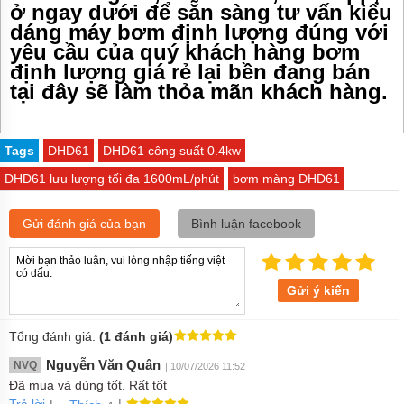
ở ngay dưới để sẵn sàng tư vấn kiểu
dáng máy bơm định lượng đúng với
yêu cầu của quý khách hàng bơm
định lượng giá rẻ lại bền đang bán
tại đây sẽ làm thỏa mãn khách hàng.
Tags
DHD61
DHD61 công suất 0.4kw
DHD61 lưu lượng tối đa 1600mL/phút
bơm màng DHD61
Gửi đánh giá của bạn
Bình luận facebook
Gửi ý kiến
Tổng đánh giá:
(1 đánh giá)
Nguyễn Văn Quân
NVQ
| 10/07/2026 11:52
Đã mua và dùng tốt. Rất tốt