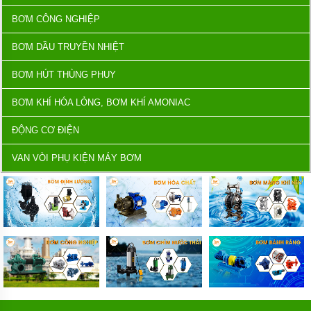
BƠM CÔNG NGHIỆP
BƠM DẦU TRUYỀN NHIỆT
BƠM HÚT THÙNG PHUY
BƠM KHÍ HÓA LỎNG, BƠM KHÍ AMONIAC
ĐỘNG CƠ ĐIỆN
VAN VÒI PHỤ KIỆN MÁY BƠM