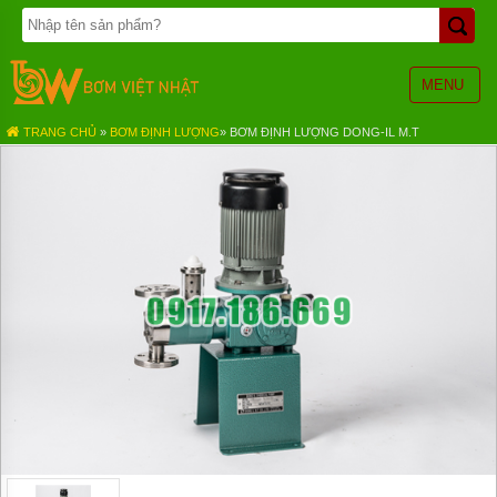
TRANG
CHỦ
BƠM
MENU
BÁNH
RĂNG
TRANG CHỦ
»
BƠM ĐỊNH LƯỢNG
»
BƠM ĐỊNH LƯỢNG DONG-IL M.T
BƠM
HÓA
CHẤT
BƠM
MÀNG
KHÍ
NÉN
BƠM
ĐỊNH
LƯỢNG
BƠM
CHÌM
NƯỚC
THẢI