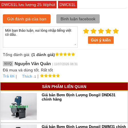
DWC61L lưu lượng 25 lít/phút
DWC61L
Gửi đánh giá của bạn
Bình luận facebook
Gửi ý kiến
Tổng đánh giá:
(1 đánh giá)
Nguyễn Văn Quân
NVQ
| 11/07/2026 08:31
Đã mua và dùng tốt. Rất tốt
Trả lời
|
|
Thích
.1
SẢN PHẨM LIÊN QUAN
Giá bán Bơm Định Lượng Dongil DND631
chính hãng
Giá bán Bơm Định Lượng Dongil DWM31 chính