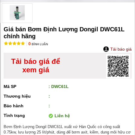
MÁY
BƠM
HÚT
BÙN
BƠM
Giá bán Bơm Định Lượng Dongil DWC61L
TĂNG
ÁP
chính hãng
0
BÌNH LUẬN
BƠM
Tải báo giá
TRỤC
VÍT
Tải báo giá để
BƠM
xem giá
THỰC
PHẨM
Mã SP
: DWC61L
MÁY
BƠM
Thương hiệu
:
HÚT
THÙNG
Bảo hành
:
PHUY
Tình trạng
Liên hệ
BƠM
CÔNG
Bơm Định Lượng Dongil DWC61L xuất xứ Hàn Quốc có công suất
NGHIỆP
0.75kw, lưu lượng 25 lít/phút, dùng để bơm axit, kiềm, dung môi hữu cơ