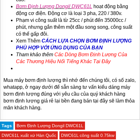
Bơm Định Lượng Dongil
DWC61L
hoạt động bằng
động cơ điện
.
Động cơ là loại 3 pha, 220 / 380v.
Phạm vi công suất là từ 25cc / phút đến 35000cc /
phút, nhưng gắn thêm một đầu song song, công suất
có thể gấp đôi.
Xem Thêm
CÁCH LỰA CHỌN BƠM ĐỊNH LƯỢNG
PHÙ HỢP VỚI ỨNG DỤNG CỦA BẠN
Tham khảo thêm
Các Dòng Bơm Định Lượng Của
Các Thương Hiệu Nổi Tiếng Khác Tại Đây
Mua máy bơm định lượng thì nhớ đến chúng tôi, có số zalo,
whatapp, ở ngay dưới để sẵn sàng tư vấn kiểu dáng máy
bơm định lượng đúng với yêu cầu của quý khách hàng
bơm định lượng giá rẻ lại bền đang bán tại đây sẽ làm thỏa
mãn khách hàng.
Tags
Bơm Định Lượng Dongil DWC61L
DWC61L xuất xứ Hàn Quốc
DWC61L công suất 0.75kw