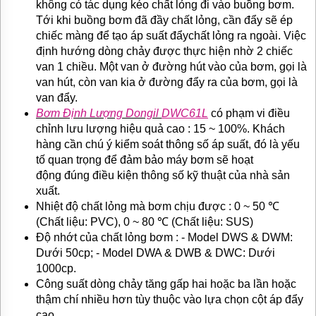
không có tác dụng kéo chất lỏng đi vào buồng bơm.
Tới khi buồng bơm đã đầy chất lỏng, cần đẩy sẽ ép
chiếc màng để tạo áp suất đẩychất lỏng ra ngoài. Việc
định hướng dòng chảy được thực hiện nhờ 2 chiếc
van 1 chiều. Một van ở đường hút vào của bơm, gọi là
van hút, còn van kia ở đường đẩy ra của bơm, gọi là
van đẩy.
Bơm Định Lượng Dongil
DWC61L
có phạm vi điều
chỉnh lưu lượng hiệu quả cao : 15 ~ 100%. Khách
hàng cần chú ý kiểm soát thông số áp suất, đó là yếu
tố quan trọng để đảm bảo máy bơm sẽ hoạt
động đúng điều kiện thông số kỹ thuật của nhà sản
xuất.
Nhiệt độ chất lỏng mà bơm chịu được : 0 ~ 50 ℃
(Chất liệu: PVC), 0 ~ 80 ℃ (Chất liệu: SUS)
Độ nhớt của chất lỏng bơm : - Model DWS & DWM:
Dưới 50cp; - Model DWA & DWB & DWC: Dưới
1000cp.
Công suất dòng chảy tăng gấp hai hoặc ba lần hoặc
thậm chí nhiều hơn tùy thuộc vào lựa chọn cột áp đẩy
cao.