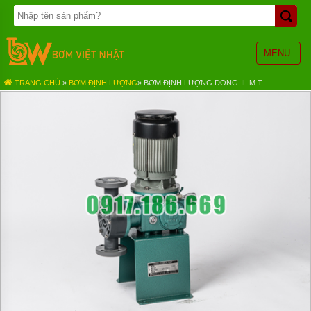
TRANG
CHỦ
BƠM
MENU
BÁNH
RĂNG
TRANG CHỦ
»
BƠM ĐỊNH LƯỢNG
»
BƠM ĐỊNH LƯỢNG DONG-IL M.T
BƠM
HÓA
CHẤT
BƠM
MÀNG
KHÍ
NÉN
BƠM
ĐỊNH
LƯỢNG
BƠM
CHÌM
NƯỚC
THẢI