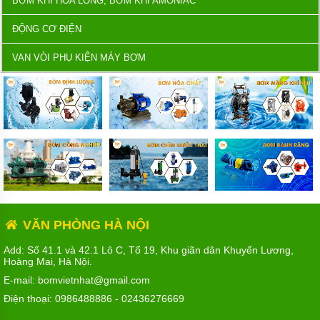
BƠM KHÍ HÓA LỎNG, BƠM KHÍ AMONIAC
ĐỘNG CƠ ĐIỆN
VAN VÒI PHỤ KIỆN MÁY BƠM
VĂN PHÒNG HÀ NỘI
Add: Số 41.1 và 42.1 Lô C, Tổ 19, Khu giãn dân Khuyến Lương,
Hoàng Mai, Hà Nội.
E-mail: bomvietnhat@gmail.com
Điện thoại:
0986488886
-
02436276669