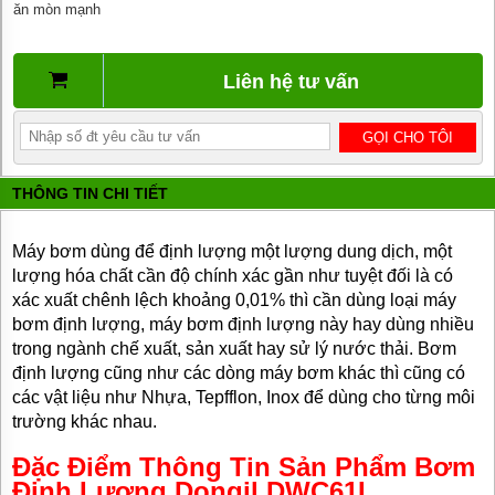
ăn mòn mạnh
BƠM
DẦU
TRUYỀN
NHIỆT
Liên hệ tư vấn
BƠM
HÚT
THÙNG
PHUY
THÔNG TIN CHI TIẾT
BƠM KHÍ
HÓA
LỎNG,
Máy bơm dùng để định lượng một lượng dung dịch, một
BƠM KHÍ
AMONIAC
lượng hóa chất cần độ chính xác gần như tuyệt đối là có
xác xuất chênh lệch khoảng 0,01% thì cần dùng loại máy
ĐỘNG
bơm định lượng, máy bơm định lượng này hay dùng nhiều
CƠ
trong ngành chế xuất, sản xuất hay sử lý nước thải. Bơm
ĐIỆN
định lượng cũng như các dòng máy bơm khác thì cũng có
VAN
các vật liệu như Nhựa, Tepfflon, Inox để dùng cho từng môi
VÒI
trường khác nhau.
PHỤ
KIỆN
Đặc Điểm Thông Tin Sản Phẩm
Bơm
MÁY
BƠM
Định Lượng Dongil DWC61L