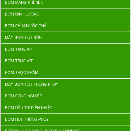
BƠM MÀNG KHÍ NÉN
BƠM ĐỊNH LƯỢNG
BƠM CHÌM NƯỚC THẢI
MÁY BƠM HÚT BÙN
BƠM TĂNG ÁP
BƠM TRỤC VÍT
BƠM THỰC PHẨM
MÁY BƠM HÚT THÙNG PHUY
BƠM CÔNG NGHIỆP
BƠM DẦU TRUYỀN NHIỆT
BƠM HÚT THÙNG PHUY