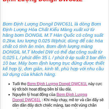
TƯ
VẤN
MUA
HÀNG
Bơm Định Lượng
Dongil
DWC61L
là dòng
Bơm
GIỚI
Định Lượng Hóa Chất Kiểu Màng xuất xứ từ
THIỆU
SẢN
hãng bơm DONGIL M.T Hàn Quốc có công suất
PHẨM
0.2kw, lưu lượng 0.025 lít/phút, dùng để các hóa
MỚI
chất có tính ăn mòn.
Bơm định lượng màng
BÁN
DONGIL M.T Model DW có thể đạt công suất từ ​​
ĐỘNG
0,025 L / phút đến 35 L / phút ở áp suất 3 bar đến
CƠ
ĐIỆN
10 bar. Máy bơm định lượng trục đứng được thiết
CỦA
kế hợp lý, đơn giản, kinh tế
, phù hợp với nhu cầu
NHẬT
sử dụng của khách hàng.
CHẤT
LƯỢNG
CAO
Tuổi thọ
Bơm Định Lượng Dongil
DWC61L
này cực
kỳ tốt bởi hoạt động bền bỉ lâu dài.
LIÊN
Nguyên lý hoạt động của
Bơm Định Lượng
HỆ
Dongil
DWC61L
: Khi máy chạy, mô tơ và cần đẩy sẽ
dần dần đẩy dịch chiếc màng, tạo một vùng chân