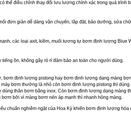
hể điều chỉnh thay đổi lưu lượng chính xác trong quá trình b
t nối đơn giản dễ dàng vận chuyển, lắp đặt, bảo dưỡng, sửa c
mạnh, các loại axit, kiềm, muối tương tự bơm định lượng Blue 
tiếng ồn, không gây rò rỉ đảm bảo an toàn cho người dùng.
từ, bơm định lượng pistong hay bơm định lượng dạng màng bơ
o máy bơm thường là nhỏ còn bơm định lượng pistong thì dùng 
hay dùng thân bơm bằng inox. Còn bơm định lượng dạng màng t
màng bơm bởi vì màng bơm nén áp mạnh thì nhanh hỏng màng.
iêu chuẩn nghiêm ngặt của Hoa Kỳ khiến bơm định lượng hóa 