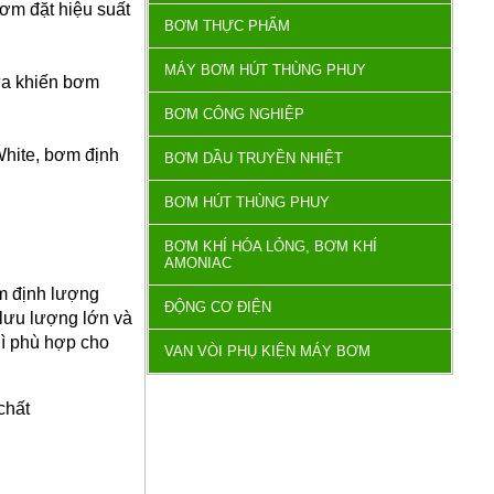
ơm đặt hiệu suất
BƠM THỰC PHẨM
MÁY BƠM HÚT THÙNG PHUY
hữa khiến bơm
BƠM CÔNG NGHIỆP
White, bơm định
BƠM DẦU TRUYỀN NHIỆT
BƠM HÚT THÙNG PHUY
BƠM KHÍ HÓA LỎNG, BƠM KHÍ
AMONIAC
m định lượng
ĐỘNG CƠ ĐIỆN
lưu lượng lớn và
hì phù hợp cho
VAN VÒI PHỤ KIỆN MÁY BƠM
chất