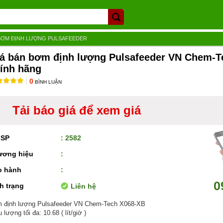
BƠM ĐỊNH LƯỢNG PULSAFEEDER
á bán bơm định lượng Pulsafeeder VN Chem-T
ính hãng
0
BÌNH LUẬN
Tải báo giá để xem giá
 SP
: 2582
ương hiệu
:
o hành
:
0
h trạng
Liên hệ
 định lượng Pulsafeeder VN Chem-Tech X068-XB
 lượng tối đa: 10.68 ( lít/giờ )