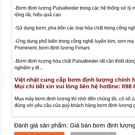
TƯ
-Bơm định lượng Pulsafeeder trong các hệ thống xử lý 
VẤN
rộng rãi, hiệu quả cao
MUA
HÀNG
-Sử dụng bơm, pha trộn các loại hóa chất trong công ngh
GIỚI
THIỆU
-Ứng dụng phổ biến trong công nghệ luyện kim, sơn mạ
SẢN
PHẨM
Prominent, bơm định lượng Fimars
MỚI
-Bơm định lượng hóa chất Pulsafeeder rất cần thiết dùng
BÁN
nghiệm y tế...
ĐỘNG
CƠ
ĐIỆN
Việt nhật cung cấp bơm định lượng chính 
CỦA
Mọi chi tiết xin vui lòng liên hệ hotline: 098
NHẬT
CHẤT
LƯỢNG
Mua máy bơm định lượng thì nhớ đến chúng tôi, có số 
CAO
đúng với yêu cầu của quý khách hàng bơm định lượng gi
LIÊN
HỆ
Đánh giá sản phẩm: Giá bán bơm định lượn