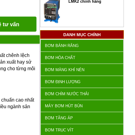
LMK2 chính hãng
ệ tư vấn
DANH MỤC CHÍNH
BƠM BÁNH RĂNG
uất chênh lệch
BƠM HÓA CHẤT
ản xuất hay sử
ùng cho từng môi
BƠM MÀNG KHÍ NÉN
BƠM ĐỊNH LƯỢNG
BƠM CHÌM NƯỚC THẢI
 chuẩn cao nhất
MÁY BƠM HÚT BÙN
hiều ngành sản
BƠM TĂNG ÁP
BƠM TRỤC VÍT