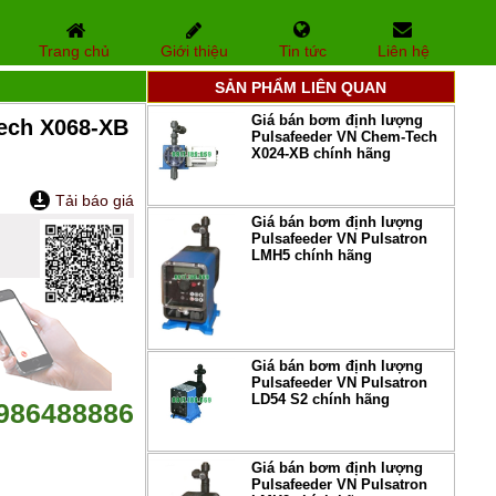
Trang chủ
Giới thiệu
Tin tức
Liên hệ
SẢN PHẨM LIÊN QUAN
Giá bán bơm định lượng
ech X068-XB
Pulsafeeder VN Chem-Tech
X024-XB chính hãng
Tải báo giá
Giá bán bơm định lượng
Pulsafeeder VN Pulsatron
LMH5 chính hãng
Giá bán bơm định lượng
Pulsafeeder VN Pulsatron
LD54 S2 chính hãng
986488886
Giá bán bơm định lượng
Pulsafeeder VN Pulsatron