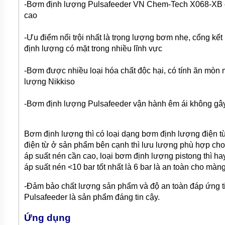
-Bơm định lượng Pulsafeeder VN Chem-Tech X068-XB có t
BƠM
DẦU
cao
TRUYỀN
NHIỆT
-Ưu điểm nổi trội nhất là trọng lượng bơm nhẹ, cổng kế
định lượng có mặt trong nhiều lĩnh vực
BƠM
HÚT
THÙNG
-Bơm được nhiều loại hóa chất độc hại, có tính ăn mòn 
PHUY
lượng Nikkiso
BƠM KHÍ
HÓA
-Bơm định lượng Pulsafeeder vận hành êm ái không gây 
LỎNG,
BƠM KHÍ
AMONIAC
Bơm định lượng thì có loại dạng bơm định lượng điện 
ĐỘNG
điện từ ở sản phẩm bên cạnh thì lưu lượng phù hợp ch
CƠ
áp suất nén cần cao, loại bơm định lượng pistong thì 
ĐIỆN
áp suất nén <10 bar tốt nhất là 6 bar là an toàn cho 
VAN
VÒI
-Đảm bảo chất lượng sản phẩm và độ an toàn đáp ứng t
PHỤ
Pulsafeeder là sản phẩm đáng tin cậy.
KIỆN
MÁY
Ứng dụng
BƠM