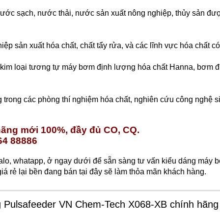
nước sạch, nước thải, nước sản xuất nông nghiệp, thủy sản đ
iệp sản xuất hóa chất, chất tẩy rửa, và các lĩnh vực hóa chất 
 kim loại tương tự máy bơm định lượng hóa chất Hanna, bơm 
 trong các phòng thí nghiệm hóa chất, nghiên cứu công nghệ si
hãng mới 100%, đầy đủ CO, CQ.
 64 88886
zalo, whatapp, ở ngay dưới để sẵn sàng tư vấn kiểu dáng máy 
á rẻ lại bền đang bán tại đây sẽ làm thỏa mãn khách hàng.
g Pulsafeeder VN Chem-Tech X068-XB chính hãng