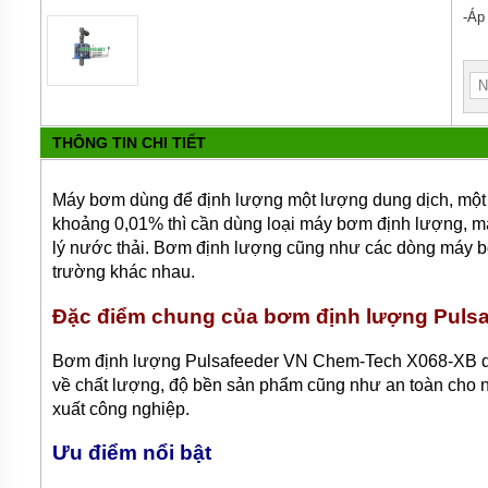
MÁY
BƠM
-Áp 
HÚT
BÙN
BƠM
TĂNG
ÁP
THÔNG TIN CHI TIẾT
BƠM
TRỤC
Máy bơm dùng để định lượng một lượng dung dịch, một l
VÍT
khoảng 0,01% thì cần dùng loại máy bơm định lượng, m
BƠM
lý nước thải. Bơm định lượng cũng như các dòng máy bơ
THỰC
trường khác nhau.
PHẨM
Đặc điểm chung của bơm định lượng Puls
MÁY
BƠM
HÚT
Bơm định lượng Pulsafeeder VN Chem-Tech X068-XB dạ
THÙNG
về chất lượng, độ bền sản phẩm cũng như an toàn cho 
PHUY
xuất công nghiệp.
BƠM
CÔNG
Ưu điểm nổi bật
NGHIỆP