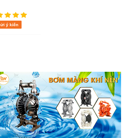
ửi ý kiến