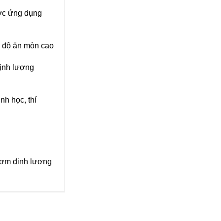
ược ứng dụng
có độ ăn mòn cao
định lượng
nh học, thí
bơm định lượng