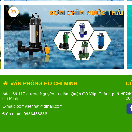
VĂN PHÒNG HỒ CHÍ MINH
C
GP
Add: Số 117 đường Nguyễn tư giản, Quận Gò Vấp, Thành phố Hồ
06/
chí Minh.
E-mail: bomvietnhat@gmail.com
Điện thoại:
0986488886