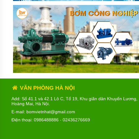
VĂN PHÒNG HÀ NỘI
Add: Số 41.1 và 42.1 Lô C, Tổ 19, Khu giãn dân Khuyến Lương,
Hoàng Mai, Hà Nội.
E-mail: bomvietnhat@gmail.com
Điện thoại:
0986488886
-
02436276669