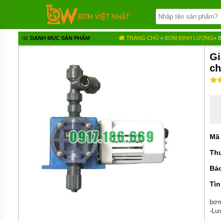
TRANG
CHỦ
BƠM
DANH MỤC SẢN PHẨM
TRANG CHỦ
»
BƠM ĐỊNH LƯỢNG
»
BÁNH
RĂNG
Gi
ch
BƠM
HÓA
CHẤT
BƠM
MÀNG
KHÍ
NÉN
Mã
BƠM
Th
ĐỊNH
LƯỢNG
Bả
BƠM
Tìn
CHÌM
NƯỚC
bơm
THẢI
-Lưu