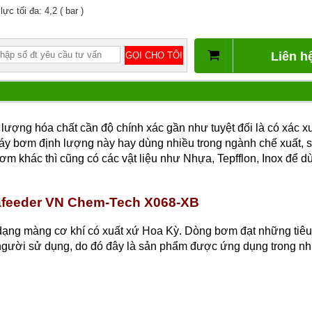
lực tối đa: 4,2 ( bar )
Liên h
ượng hóa chất cần độ chính xác gần như tuyệt đối là có xác x
áy bơm định lượng này hay dùng nhiều trong ngành chế xuất, s
m khác thì cũng có các vật liệu như Nhựa, Tepfflon, Inox để d
afeeder VN Chem-Tech X068-XB
ng màng cơ khí có xuất xứ Hoa Kỳ. Dòng bơm đạt những tiêu
người sử dụng, do đó đây là sản phẩm được ứng dụng trong n