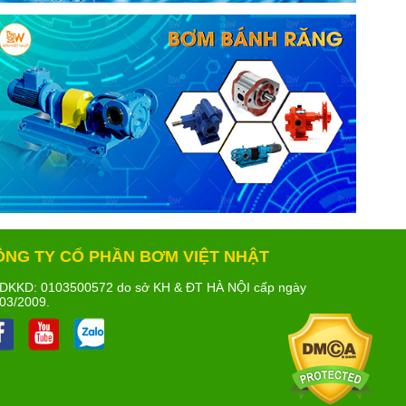
ÔNG TY CỔ PHẦN BƠM VIỆT NHẬT
DKKD: 0103500572 do sở KH & ĐT HÀ NỘI cấp ngày
03/2009.