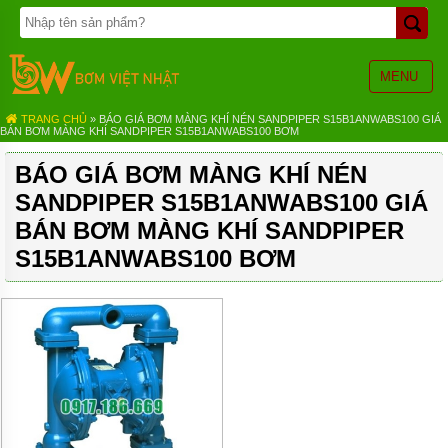
TRANG
CHỦ
BƠM
MENU
BÁNH
RĂNG
TRANG CHỦ
» BÁO GIÁ BƠM MÀNG KHÍ NÉN SANDPIPER S15B1ANWABS100 GIÁ
BÁN BƠM MÀNG KHÍ SANDPIPER S15B1ANWABS100 BƠM
BƠM
HÓA
BÁO GIÁ BƠM MÀNG KHÍ NÉN
CHẤT
SANDPIPER S15B1ANWABS100 GIÁ
BƠM
MÀNG
BÁN BƠM MÀNG KHÍ SANDPIPER
KHÍ
S15B1ANWABS100 BƠM
NÉN
BƠM
ĐỊNH
LƯỢNG
BƠM
CHÌM
NƯỚC
THẢI