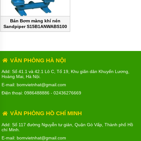
MÁY
BƠM
HÚT
BÙN
Bán Bơm màng khí nén
Sandpiper S15B1ANWABS100
BƠM
TĂNG
chính hãng
ÁP
BƠM
TRỤC
VÍT
VĂN PHÒNG HÀ NỘI
BƠM
Add: Số 41.1 và 42.1 Lô C, Tổ 19, Khu giãn dân Khuyến Lương,
THỰC
Hoàng Mai, Hà Nội.
PHẨM
E-mail: bomvietnhat@gmail.com
MÁY
Điện thoại:
0986488886
-
02436276669
BƠM
HÚT
THÙNG
PHUY
VĂN PHÒNG HỒ CHÍ MINH
BƠM
Add: Số 117 đường Nguyễn tư giản, Quận Gò Vấp, Thành phố Hồ
CÔNG
chí Minh.
NGHIỆP
E-mail: bomvietnhat@gmail.com