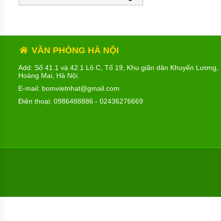
MÁY
BƠM
HÚT
BÙN
BƠM
VĂN PHÒNG HÀ NỘI
TĂNG
ÁP
Add: Số 41.1 và 42.1 Lô C, Tổ 19, Khu giãn dân Khuyến Lương,
Hoàng Mai, Hà Nội.
BƠM
TRỤC
E-mail: bomvietnhat@gmail.com
VÍT
Điện thoại:
0986488886
-
02436276669
BƠM
THỰC
PHẨM
MÁY
BƠM
HÚT
THÙNG
PHUY
BƠM
CÔNG
NGHIỆP