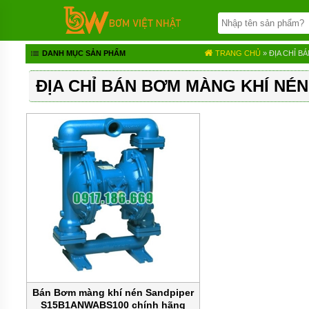
TRANG
CHỦ
BƠM
DANH MỤC SẢN PHẨM
TRANG CHỦ
» ĐỊA CHỈ B
BÁNH
RĂNG
ĐỊA CHỈ BÁN BƠM MÀNG KHÍ NÉ
BƠM
HÓA
CHẤT
BƠM
MÀNG
KHÍ
NÉN
BƠM
ĐỊNH
LƯỢNG
BƠM
CHÌM
NƯỚC
THẢI
Bán Bơm màng khí nén Sandpiper
S15B1ANWABS100 chính hãng