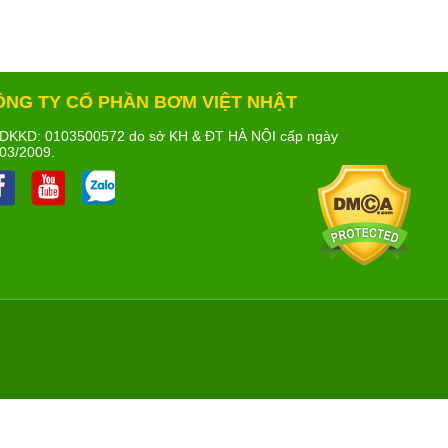
ÔNG TY CỔ PHẦN BƠM VIỆT NHẬT
DKKD: 0103500572 do sở KH & ĐT HÀ NỘI cấp ngày
03/2009.