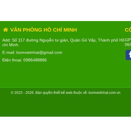
VĂN PHÒNG HỒ CHÍ MINH
C
GP
Add: Số 117 đường Nguyễn tư giản, Quận Gò Vấp, Thành phố Hồ
06/
chí Minh.
E-mail: bomvietnhat@gmail.com
Điện thoại:
0986488886
© 2023 - 2026. Bản quyền
thiết kế web
thuộc về: bomvietnhat.com.vn