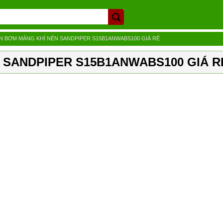
ÁN BƠM MÀNG KHÍ NÉN SANDPIPER S15B1ANWABS100 GIÁ RẺ
N SANDPIPER S15B1ANWABS100 GIÁ R