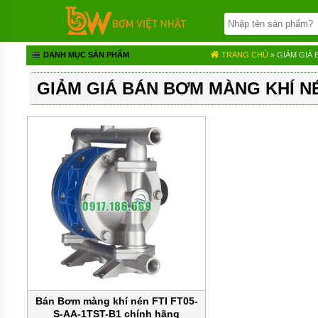
TRANG
CHỦ
BƠM
DANH MỤC SẢN PHẨM
TRANG CHỦ
» GIẢM GIÁ 
BÁNH
RĂNG
GIẢM GIÁ BÁN BƠM MÀNG KHÍ NÉ
BƠM
HÓA
CHẤT
BƠM
MÀNG
KHÍ
NÉN
BƠM
ĐỊNH
LƯỢNG
BƠM
CHÌM
NƯỚC
THẢI
Bán Bơm màng khí nén FTI FT05-
S-AA-1TST-B1 chính hãng