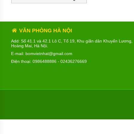
MÁY
BƠM
HÚT
BÙN
BƠM
VĂN PHÒNG HÀ NỘI
TĂNG
ÁP
Add: Số 41.1 và 42.1 Lô C, Tổ 19, Khu giãn dân Khuyến Lương,
Hoàng Mai, Hà Nội.
BƠM
TRỤC
E-mail: bomvietnhat@gmail.com
VÍT
Điện thoại:
0986488886
-
02436276669
BƠM
THỰC
PHẨM
MÁY
BƠM
HÚT
THÙNG
PHUY
BƠM
CÔNG
NGHIỆP