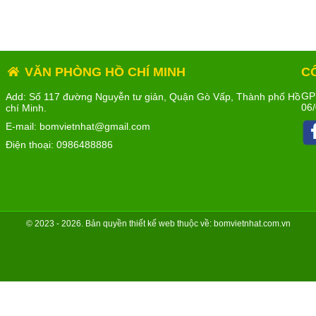
VĂN PHÒNG HỒ CHÍ MINH
C
GP
Add: Số 117 đường Nguyễn tư giản, Quận Gò Vấp, Thành phố Hồ
06/
chí Minh.
E-mail: bomvietnhat@gmail.com
Điện thoại:
0986488886
© 2023 - 2026. Bản quyền
thiết kế web
thuộc về: bomvietnhat.com.vn