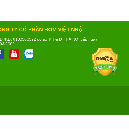
ÔNG TY CỔ PHẦN BƠM VIỆT NHẬT
DKKD: 0103500572 do sở KH & ĐT HÀ NỘI cấp ngày
03/2009.