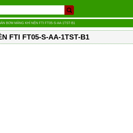
BÁN BƠM MÀNG KHÍ NÉN FTI FT05-S-AA-1TST-B1
N FTI FT05-S-AA-1TST-B1