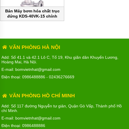
MÁY
BƠM
HÚT
Bán Máy bơm hóa chất trục
BÙN
đứng KDS-40VK-15 chính
hãng
BƠM
TĂNG
ÁP
BƠM
VĂN PHÒNG HÀ NỘI
TRỤC
VÍT
Add: Số 41.1 và 42.1 Lô C, Tổ 19, Khu giãn dân Khuyến Lương,
Hoàng Mai, Hà Nội.
BƠM
THỰC
E-mail: bomvietnhat@gmail.com
PHẨM
Điện thoại:
0986488886
-
02436276669
MÁY
BƠM
HÚT
VĂN PHÒNG HỒ CHÍ MINH
THÙNG
PHUY
Add: Số 117 đường Nguyễn tư giản, Quận Gò Vấp, Thành phố Hồ
chí Minh.
BƠM
CÔNG
E-mail: bomvietnhat@gmail.com
NGHIỆP
Điện thoại:
0986488886