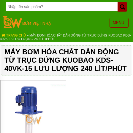
TRANG
CHỦ
BƠM
MENU
BÁNH
RĂNG
TRANG CHỦ
» MÁY BƠM HÓA CHẤT DẪN ĐỘNG TỪ TRỤC ĐỨNG KUOBAO KDS-
40VK-15 LƯU LƯỢNG 240 LÍT/PHÚT
BƠM
HÓA
MÁY BƠM HÓA CHẤT DẪN ĐỘNG
CHẤT
TỪ TRỤC ĐỨNG KUOBAO KDS-
BƠM
MÀNG
40VK-15 LƯU LƯỢNG 240 LÍT/PHÚT
KHÍ
NÉN
BƠM
ĐỊNH
LƯỢNG
BƠM
CHÌM
NƯỚC
THẢI