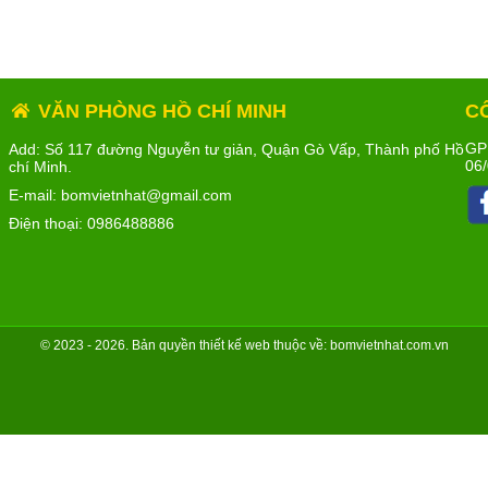
VĂN PHÒNG HỒ CHÍ MINH
C
GP
Add: Số 117 đường Nguyễn tư giản, Quận Gò Vấp, Thành phố Hồ
06/
chí Minh.
E-mail: bomvietnhat@gmail.com
Điện thoại:
0986488886
© 2023 - 2026. Bản quyền
thiết kế web
thuộc về: bomvietnhat.com.vn