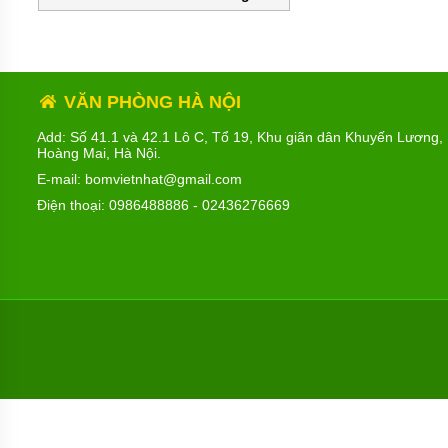
MÁY
BƠM
HÚT
BÙN
BƠM
VĂN PHÒNG HÀ NỘI
TĂNG
ÁP
Add: Số 41.1 và 42.1 Lô C, Tổ 19, Khu giãn dân Khuyến Lương,
Hoàng Mai, Hà Nội.
BƠM
TRỤC
E-mail: bomvietnhat@gmail.com
VÍT
Điện thoại:
0986488886
-
02436276669
BƠM
THỰC
PHẨM
MÁY
BƠM
HÚT
THÙNG
PHUY
BƠM
CÔNG
NGHIỆP