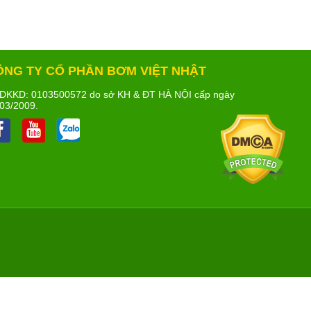
ÔNG TY CỔ PHẦN BƠM VIỆT NHẬT
DKKD: 0103500572 do sở KH & ĐT HÀ NỘI cấp ngày
03/2009.