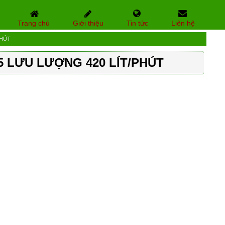
Trang chủ
Giới thiệu
Tin tức
Liên hệ
PHÚT
 LƯU LƯỢNG 420 LÍT/PHÚT