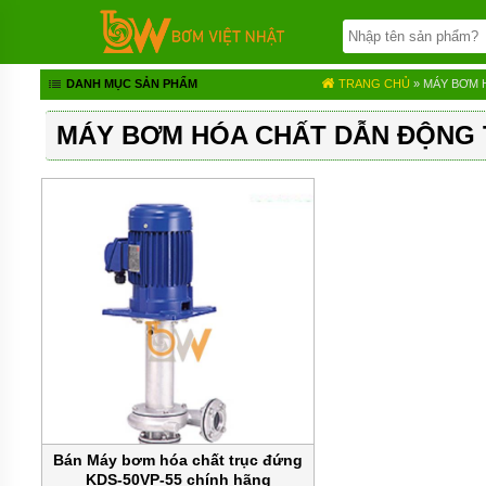
TRANG
CHỦ
BƠM
DANH MỤC SẢN PHẨM
TRANG CHỦ
» MÁY BƠM 
BÁNH
RĂNG
MÁY BƠM HÓA CHẤT DẪN ĐỘNG T
BƠM
HÓA
CHẤT
BƠM
MÀNG
KHÍ
NÉN
BƠM
ĐỊNH
LƯỢNG
BƠM
CHÌM
NƯỚC
THẢI
Bán Máy bơm hóa chất trục đứng
KDS-50VP-55 chính hãng