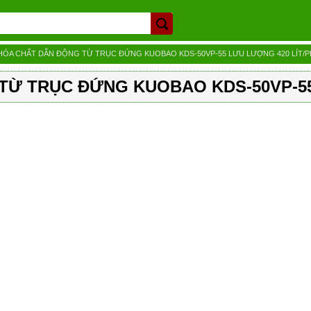
HÓA CHẤT DẪN ĐỘNG TỪ TRỤC ĐỨNG KUOBAO KDS-50VP-55 LƯU LƯỢNG 420 LÍT/
Ừ TRỤC ĐỨNG KUOBAO KDS-50VP-55