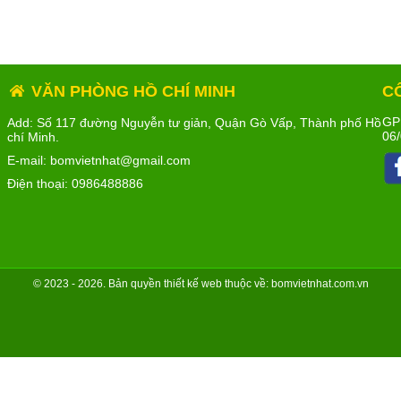
VĂN PHÒNG HỒ CHÍ MINH
C
GP
Add: Số 117 đường Nguyễn tư giản, Quận Gò Vấp, Thành phố Hồ
06/
chí Minh.
E-mail: bomvietnhat@gmail.com
Điện thoại:
0986488886
© 2023 - 2026. Bản quyền
thiết kế web
thuộc về: bomvietnhat.com.vn