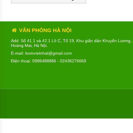
MÁY
BƠM
HÚT
BÙN
BƠM
VĂN PHÒNG HÀ NỘI
TĂNG
ÁP
Add: Số 41.1 và 42.1 Lô C, Tổ 19, Khu giãn dân Khuyến Lương,
Hoàng Mai, Hà Nội.
BƠM
TRỤC
E-mail: bomvietnhat@gmail.com
VÍT
Điện thoại:
0986488886
-
02436276669
BƠM
THỰC
PHẨM
MÁY
BƠM
HÚT
THÙNG
PHUY
BƠM
CÔNG
NGHIỆP