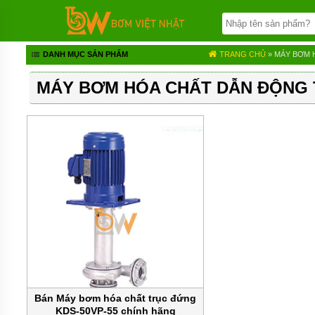
TRANG
CHỦ
BƠM
DANH MỤC SẢN PHẨM
TRANG CHỦ
» MÁY BƠM 
BÁNH
RĂNG
MÁY BƠM HÓA CHẤT DẪN ĐỘNG 
BƠM
HÓA
CHẤT
BƠM
MÀNG
KHÍ
NÉN
BƠM
ĐỊNH
LƯỢNG
BƠM
CHÌM
NƯỚC
THẢI
Bán Máy bơm hóa chất trục đứng
KDS-50VP-55 chính hãng