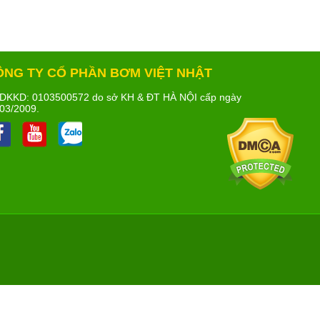
ÔNG TY CỔ PHẦN BƠM VIỆT NHẬT
DKKD: 0103500572 do sở KH & ĐT HÀ NỘI cấp ngày
03/2009.