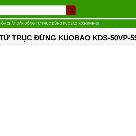
HÓA CHẤT DẪN ĐỘNG TỪ TRỤC ĐỨNG KUOBAO KDS-50VP-55
TỪ TRỤC ĐỨNG KUOBAO KDS-50VP-5