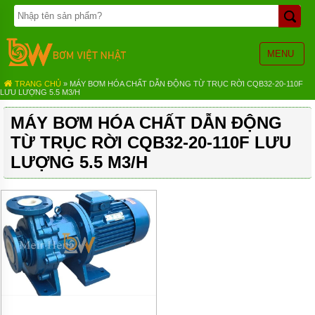
TRANG
CHỦ
BƠM
MENU
BÁNH
RĂNG
TRANG CHỦ
» MÁY BƠM HÓA CHẤT DẪN ĐỘNG TỪ TRỤC RỜI CQB32-20-110F
LƯU LƯỢNG 5.5 M3/H
BƠM
HÓA
MÁY BƠM HÓA CHẤT DẪN ĐỘNG
CHẤT
TỪ TRỤC RỜI CQB32-20-110F LƯU
BƠM
MÀNG
LƯỢNG 5.5 M3/H
KHÍ
NÉN
BƠM
ĐỊNH
LƯỢNG
BƠM
CHÌM
NƯỚC
THẢI