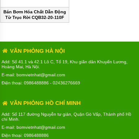
MÁY
BƠM
HÚT
Bán Bơm Hóa Chất Dẫn Động
BÙN
Từ Trục Rời CQB32-20-110F
chính hãng
BƠM
TĂNG
ÁP
BƠM
VĂN PHÒNG HÀ NỘI
TRỤC
VÍT
Add: Số 41.1 và 42.1 Lô C, Tổ 19, Khu giãn dân Khuyến Lương,
Hoàng Mai, Hà Nội.
BƠM
THỰC
E-mail: bomvietnhat@gmail.com
PHẨM
Điện thoại:
0986488886
-
02436276669
MÁY
BƠM
HÚT
VĂN PHÒNG HỒ CHÍ MINH
THÙNG
PHUY
Add: Số 117 đường Nguyễn tư giản, Quận Gò Vấp, Thành phố Hồ
chí Minh.
BƠM
CÔNG
E-mail: bomvietnhat@gmail.com
NGHIỆP
Điện thoại:
0986488886