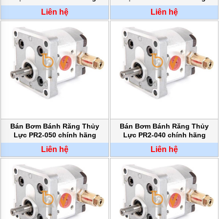
MÁY
BƠM
Liên hệ
Liên hệ
HÚT
BÙN
BƠM
TĂNG
ÁP
BƠM
TRỤC
VÍT
BƠM
THỰC
PHẨM
Bán Bơm Bánh Răng Thủy
Bán Bơm Bánh Răng Thủy
Lực PR2-050 chính hãng
Lực PR2-040 chính hãng
MÁY
Liên hệ
Liên hệ
BƠM
HÚT
THÙNG
PHUY
BƠM
CÔNG
NGHIỆP