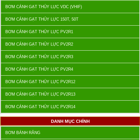
tiết kiệm chi phí mà vẫn đảm bảo được hiệu quả sử
BƠM CÁNH GẠT THỦY LỰC VDC (VHIF)
dụng.
BƠM CÁNH GẠT THỦY LỰC 150T, 50T
Kinh nghiệm và uy tín
: Với nhiều năm kinh nghiệm
trong ngành cung cấp thiết bị và máy móc công
BƠM CÁNH GẠT THỦY LỰC PV2R1
nghiệp, Việt Nhật đã có được sự tin tưởng từ nhiều
BƠM CÁNH GẠT THỦY LỰC PV2R2
khách hàng và đối tác.
BƠM CÁNH GẠT THỦY LỰC PV2R3
Vì vậy, nếu bạn đang tìm kiếm một địa chỉ uy tín để mua
bơm bánh răng thủy lực PR2, Việt Nhật là một trong những
BƠM CÁNH GẠT THỦY LỰC PV2R4
lựa chọn hàng đầu mà bạn nên cân nhắc.
BƠM CÁNH GẠT THỦY LỰC PV2R12
BƠM CÁNH GẠT THỦY LỰC PV2R13
BƠM CÁNH GẠT THỦY LỰC PV2R14
DANH MỤC CHÍNH
BƠM BÁNH RĂNG