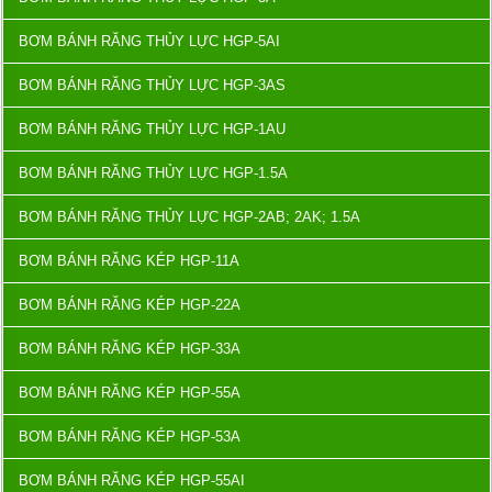
Những điểm nổi bật này làm cho bơm bánh răng thủy lực
BƠM BÁNH RĂNG THỦY LỰC HGP-5AI
PR2 trở thành một trong những lựa chọn phổ biến và đáng
tin cậy trong ngành công nghiệp và sản xuất hiện nay
BƠM BÁNH RĂNG THỦY LỰC HGP-3AS
BƠM BÁNH RĂNG THỦY LỰC HGP-1AU
BƠM BÁNH RĂNG THỦY LỰC HGP-1.5A
BƠM BÁNH RĂNG THỦY LỰC HGP-2AB; 2AK; 1.5A
BƠM BÁNH RĂNG KÉP HGP-11A
BƠM BÁNH RĂNG KÉP HGP-22A
BƠM BÁNH RĂNG KÉP HGP-33A
BƠM BÁNH RĂNG KÉP HGP-55A
BƠM BÁNH RĂNG KÉP HGP-53A
BƠM BÁNH RĂNG KÉP HGP-55AI