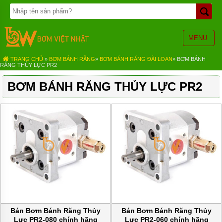
TRANG
CHỦ
BƠM
MENU
BÁNH
RĂNG
TRANG CHỦ
»
BƠM BÁNH RĂNG
»
BƠM BÁNH RĂNG ĐÀI LOAN
»
BƠM BÁNH
RĂNG THỦY LỰC PR2
BƠM
HÓA
BƠM BÁNH RĂNG THỦY LỰC PR2
CHẤT
BƠM
MÀNG
KHÍ
NÉN
BƠM
ĐỊNH
LƯỢNG
BƠM
CHÌM
NƯỚC
THẢI
Bán Bơm Bánh Răng Thủy
Bán Bơm Bánh Răng Thủy
Lực PR2-080 chính hãng
Lực PR2-060 chính hãng