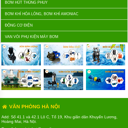
BƠM HÚT THÙNG PHUY
BƠM KHÍ HÓA LỎNG, BƠM KHÍ AMONIAC
ĐỘNG CƠ ĐIỆN
VAN VÒI PHỤ KIỆN MÁY BƠM
VĂN PHÒNG HÀ NỘI
Add: Số 41.1 và 42.1 Lô C, Tổ 19, Khu giãn dân Khuyến Lương,
Hoàng Mai, Hà Nội.