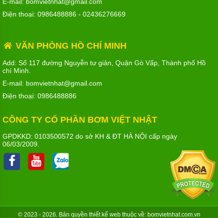
E-mail: bomvietnhat@gmail.com
Điện thoại:
0986488886
-
02436276669
VĂN PHÒNG HỒ CHÍ MINH
Add: Số 117 đường Nguyễn tư giản, Quận Gò Vấp, Thành phố Hồ
chí Minh.
E-mail: bomvietnhat@gmail.com
Điện thoại:
0986488886
CÔNG TY CỔ PHẦN BƠM VIỆT NHẬT
GPDKKD: 0103500572 do sở KH & ĐT HÀ NỘI cấp ngày
06/03/2009.
© 2023 - 2026. Bản quyền
thiết kế web
thuộc về: bomvietnhat.com.vn