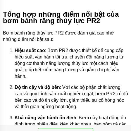
TƯ
VẤN
Tổng hợp những điểm nổi bật của
MUA
bơm bánh răng thủy lực PR2
HÀNG
GIỚI
Bơm bánh răng thủy lực PR2 được đánh giá cao nhờ
THIỆU
những điểm nổi bật sau:
SẢN
PHẨM
Hiệu suất cao
: Bơm PR2 được thiết kế để cung cấp
MỚI
hiệu suất vận hành tối ưu, chuyển đổi năng lượng từ
BÁN
động cơ thành năng lượng thủy lực một cách hiệu
ĐỘNG
quả, giúp tiết kiệm năng lượng và giảm chi phí vận
CƠ
ĐIỆN
hành.
CỦA
NHẬT
Độ tin cậy và độ bền
: Với các bộ phận chất lượng
CHẤT
cao và quy trình sản xuất nghiêm ngặt, bơm PR2 có độ
LƯỢNG
CAO
bền cao và độ tin cậy lớn, giảm thiểu sự cố hỏng hóc
và thời gian ngừng hoạt động.
LIÊN
HỆ
Khả năng vận hành ổn định
: Bơm này hoạt động ổn
định trong nhiều điều kiện khác nhau, bao gồm cả các
ứng dụng yêu cầu áp suất và dòng chảy ổn định.