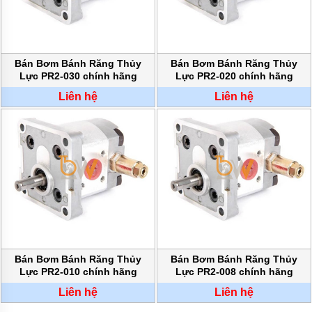
BƠM
DẦU
TRUYỀN
NHIỆT
Bán Bơm Bánh Răng Thủy
Bán Bơm Bánh Răng Thủy
BƠM
Lực PR2-030 chính hãng
Lực PR2-020 chính hãng
HÚT
THÙNG
Liên hệ
Liên hệ
PHUY
BƠM KHÍ
HÓA
LỎNG,
BƠM KHÍ
AMONIAC
ĐỘNG
CƠ
ĐIỆN
VAN
VÒI
Bán Bơm Bánh Răng Thủy
Bán Bơm Bánh Răng Thủy
PHỤ
Lực PR2-010 chính hãng
Lực PR2-008 chính hãng
KIỆN
MÁY
Liên hệ
Liên hệ
BƠM