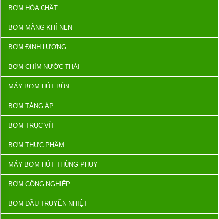
BƠM HÓA CHẤT
BƠM MÀNG KHÍ NÉN
BƠM ĐỊNH LƯỢNG
BƠM CHÌM NƯỚC THẢI
MÁY BƠM HÚT BÙN
BƠM TĂNG ÁP
BƠM TRỤC VÍT
BƠM THỰC PHẨM
MÁY BƠM HÚT THÙNG PHUY
BƠM CÔNG NGHIỆP
BƠM DẦU TRUYỀN NHIỆT