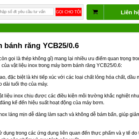
Liên h
m bánh răng YCB25/0.6
còn gọi là thép không gỉ) mang lại nhiều ưu điểm quan trọng t
h của vật liệu inox trong máy bơm bánh răng YCB25/0.6:
o, đặc biệt là khi tiếp xúc với các loại chất lỏng hóa chất, dầu
 dài tuổi thọ của máy.
ật liệu inox chịu được các điều kiện môi trường khắc nghiệt như
đáng kể đến hiệu suất hoạt động của máy bơm.
inox láng mịn dễ dàng làm sạch và không dễ bám bẩn, giúp giảm 
ử dụng trong các ứng dụng liên quan đến thực phẩm và y tế do 