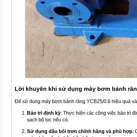
TƯ
VẤN
MUA
HÀNG
GIỚI
THIỆU
SẢN
PHẨM
MỚI
BÁN
ĐỘNG
CƠ
ĐIỆN
CỦA
Lời khuyên khi sử dụng máy bơm bánh răn
NHẬT
CHẤT
LƯỢNG
Để sử dụng máy bơm bánh răng YCB25/0.6 hiệu quả và ké
CAO
Bảo trì định kỳ
: Thực hiện các công việc bảo trì 
LIÊN
HỆ
sạch bộ lọc nếu có.
Sử dụng dầu bôi trơn chính hãng và phù hợp
: 