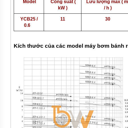
Model
Công suất (
Lưu lượng max ( m
kW )
/ h )
YCB25 /
11
30
0.6
Kích thước của các model máy bơm bánh 