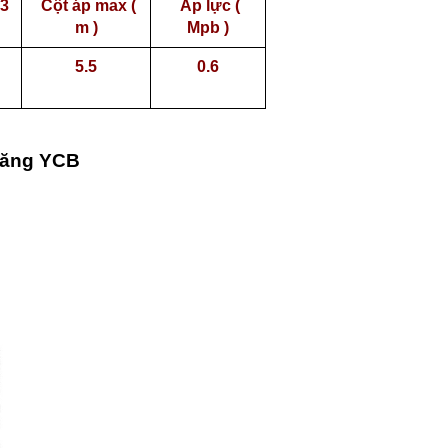
3
Cột áp max (
Áp lực (
m )
Mpb )
5.5
0.6
răng YCB