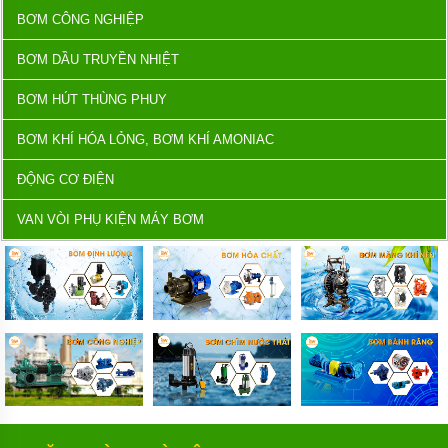
BƠM CÔNG NGHIỆP
BƠM DẦU TRUYỀN NHIỆT
BƠM HÚT THÙNG PHUY
BƠM KHÍ HÓA LỎNG, BƠM KHÍ AMONIAC
ĐỘNG CƠ ĐIỆN
VAN VÒI PHỤ KIỆN MÁY BƠM