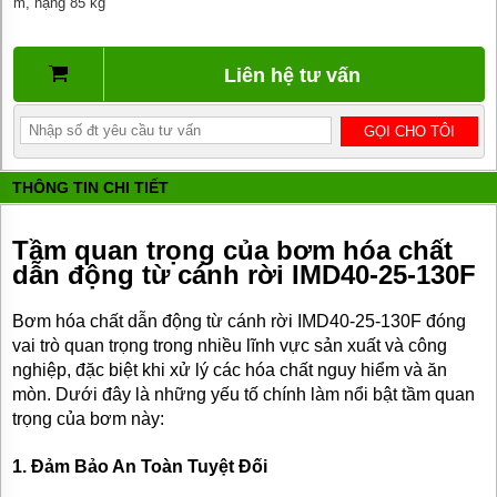
m, nặng 85 kg
BƠM
DẦU
TRUYỀN
NHIỆT
Liên hệ tư vấn
BƠM
HÚT
THÙNG
PHUY
THÔNG TIN CHI TIẾT
BƠM KHÍ
HÓA
LỎNG,
Tầm quan trọng của bơm hóa chất
BƠM KHÍ
dẫn động từ cánh rời IMD40-25-130F
AMONIAC
ĐỘNG
Bơm hóa chất dẫn động từ cánh rời IMD40-25-130F đóng
CƠ
vai trò quan trọng trong nhiều lĩnh vực sản xuất và công
ĐIỆN
nghiệp, đặc biệt khi xử lý các hóa chất nguy hiểm và ăn
VAN
mòn. Dưới đây là những yếu tố chính làm nổi bật tầm quan
VÒI
trọng của bơm này:
PHỤ
KIỆN
MÁY
1.
Đảm Bảo An Toàn Tuyệt Đối
BƠM