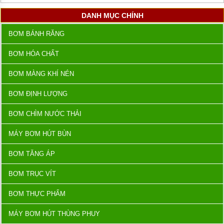
DANH MỤC CHÍNH
BƠM BÁNH RĂNG
BƠM HÓA CHẤT
BƠM MÀNG KHÍ NÉN
BƠM ĐỊNH LƯỢNG
BƠM CHÌM NƯỚC THẢI
MÁY BƠM HÚT BÙN
BƠM TĂNG ÁP
BƠM TRỤC VÍT
BƠM THỰC PHẨM
MÁY BƠM HÚT THÙNG PHUY