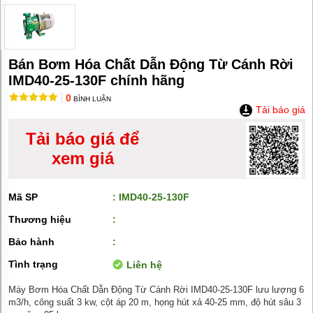
MÁY
BƠM
HÚT
BÙN
BƠM
Bán Bơm Hóa Chất Dẫn Động Từ Cánh Rời
TĂNG
IMD40-25-130F chính hãng
ÁP
0
BÌNH LUẬN
BƠM
Tải báo giá
TRỤC
VÍT
Tải báo giá để
xem giá
BƠM
THỰC
PHẨM
Mã SP
: IMD40-25-130F
MÁY
BƠM
Thương hiệu
:
HÚT
THÙNG
Bảo hành
:
PHUY
Tình trạng
Liên hệ
BƠM
CÔNG
Máy Bơm Hóa Chất Dẫn Động Từ Cánh Rời IMD40-25-130F lưu lượng 6
NGHIỆP
m3/h, công suất 3 kw, cột áp 20 m, họng hút xả 40-25 mm, độ hút sâu 3