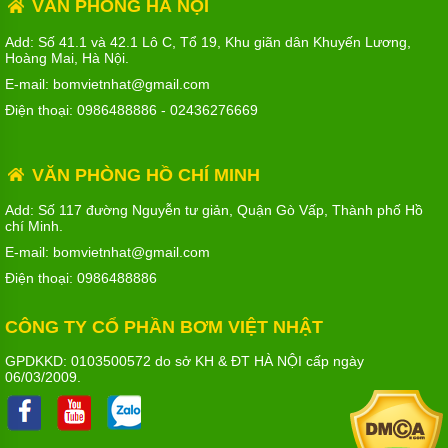
VĂN PHÒNG HÀ NỘI
Add: Số 41.1 và 42.1 Lô C, Tổ 19, Khu giãn dân Khuyến Lương,
Hoàng Mai, Hà Nội.
E-mail: bomvietnhat@gmail.com
Điện thoại:
0986488886
-
02436276669
VĂN PHÒNG HỒ CHÍ MINH
Add: Số 117 đường Nguyễn tư giản, Quận Gò Vấp, Thành phố Hồ
chí Minh.
E-mail: bomvietnhat@gmail.com
Điện thoại:
0986488886
CÔNG TY CỔ PHẦN BƠM VIỆT NHẬT
GPDKKD: 0103500572 do sở KH & ĐT HÀ NỘI cấp ngày
06/03/2009.