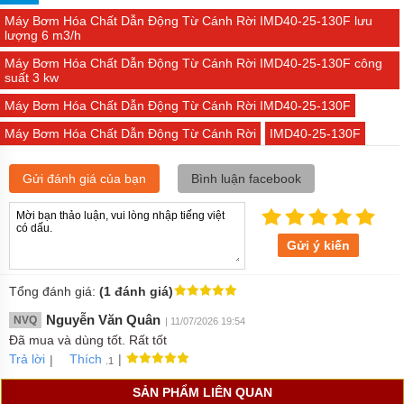
Máy Bơm Hóa Chất Dẫn Động Từ Cánh Rời IMD40-25-130F lưu
lượng 6 m3/h
Máy Bơm Hóa Chất Dẫn Động Từ Cánh Rời IMD40-25-130F công
suất 3 kw
Máy Bơm Hóa Chất Dẫn Động Từ Cánh Rời IMD40-25-130F
Máy Bơm Hóa Chất Dẫn Động Từ Cánh Rời
IMD40-25-130F
Gửi đánh giá của bạn
Bình luận facebook
Gửi ý kiến
Tổng đánh giá:
(1 đánh giá)
Nguyễn Văn Quân
NVQ
| 11/07/2026 19:54
Đã mua và dùng tốt. Rất tốt
Trả lời
|
|
Thích
.1
SẢN PHẨM LIÊN QUAN