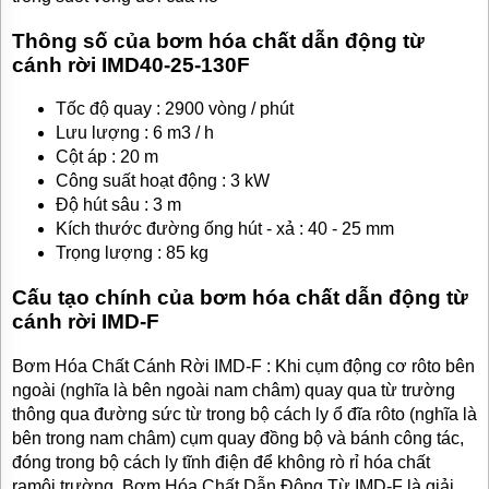
Thông số của bơm hóa chất dẫn động từ
cánh rời IMD40-25-130F
Tốc độ quay : 2900 vòng / phút
Lưu lượng : 6 m3 / h
Cột áp : 20 m
Công suất hoạt động : 3 kW
Độ hút sâu : 3 m
Kích thước đường ống hút - xả : 40 - 25 mm
Trọng lượng : 85 kg
Cấu tạo chính của bơm hóa chất dẫn động từ
cánh rời IMD-F
Bơm Hóa Chất Cánh Rời IMD-F : Khi cụm động cơ rôto bên
ngoài (nghĩa là bên ngoài nam châm) quay qua từ trường
thông qua đường sức từ trong bộ cách ly ổ đĩa rôto (nghĩa là
bên trong nam châm) cụm quay đồng bộ và bánh công tác,
đóng trong bộ cách ly tĩnh điện để không rò rỉ hóa chất
ramôi trường. Bơm Hóa Chất Dẫn Động Từ IMD-F là giải