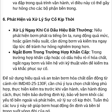
va đập trong quá trình vận hành, vì điều này có thể gây
hư hỏng cho các bộ phận bên trong.
6.
Phát Hiện và Xử Lý Sự Cố Kịp Thời
Xử Lý Ngay Khi Có Dấu Hiệu Bất Thường:
Nếu
phát hiện bơm phát ra tiếng ồn lạ, rung động quá mức,
hoặc giảm hiệu suất, cần dừng bơm và kiểm tra ngay
lập tức để tránh hư hỏng nghiêm trọng hơn.
Ngắt Bơm Trong Trường Hợp Khẩn Cấp:
Trong
trường hợp khẩn cấp hoặc có dấu hiệu rò rỉ hóa chất,
ngắt ngay bơm và liên hệ với kỹ thuật viên để kiểm tra
và khắc phục sự cố.
Để sử dụng hiệu quả và an toàn bơm hóa chất dẫn động từ
cánh rời IMD40-25-130F, cần chú ý lựa chọn chất lỏng phù
hợp, thực hiện kiểm tra trước khi vận hành, vận hành đúng
cách, thực hiện bảo dưỡng định kỳ, bảo vệ bơm khỏi các
yếu tố bên ngoài và phát hiện, xử lý sự cố kịp thời. Tuân thủ
các lưu ý này sẽ giúp bơm hoạt động ổn định và bền bỉ
trong suốt vòng đời của nó