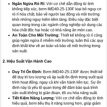
Ngăn Ngừa Rò Rỉ:
Với cơ chế dẫn động từ tính
TƯ
không tiếp xúc, bơm IMD40-25-130F loại bỏ nguy cơ
VẤN
MUA
rò rỉ hóa chất, bảo vệ người lao động và môi trường
HÀNG
khỏi những nguy hiểm tiềm tàng. Điều này đặc biệt
quan trọng trong các ngành công nghiệp sử dụng các
GIỚI
THIỆU
hóa chất độc hại hoặc có khả năng ăn mòn cao.
SẢN
An Toàn Cho Môi Trường:
Thiết kế không rò rỉ cũng
PHẨM
giúp ngăn ngừa ô nhiễm môi trường, tuân thủ các quy
MỚI
định khắt khe về an toàn và bảo vệ môi trường trong
BÁN
sản xuất.
ĐỘNG
CƠ
2.
Hiệu Suất Vận Hành Cao
ĐIỆN
CỦA
NHẬT
Duy Trì Ổn Định:
Bơm IMD40-25-130F được thiết kế
CHẤT
LƯỢNG
để duy trì lưu lượng và áp suất ổn định trong suốt quá
CAO
trình hoạt động, ngay cả khi vận hành liên tục. Sự ổn
định này là yếu tố quan trọng để đảm bảo quá trình
LIÊN
sản xuất không bị gián đoạn, tối ưu hóa năng suất.
HỆ
Tiết Kiệm Năng Lượng:
Với cơ chế dẫn động từ tính
hiệu quả, bơm tiêu thụ ít năng lượng hơn, giúp giảm