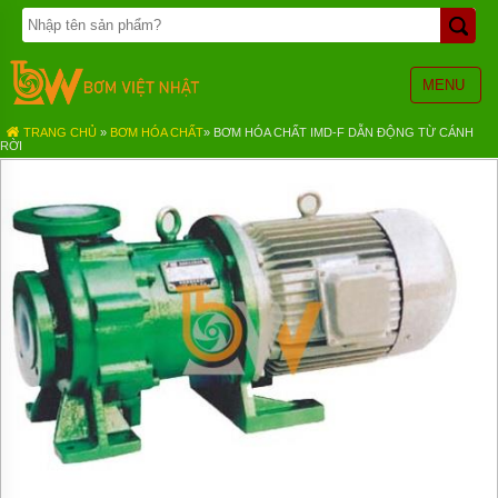
TRANG
CHỦ
BƠM
MENU
BÁNH
RĂNG
TRANG CHỦ
»
BƠM HÓA CHẤT
»
BƠM HÓA CHẤT IMD-F DẪN ĐỘNG TỪ CÁNH
RỜI
BƠM
HÓA
CHẤT
BƠM
MÀNG
KHÍ
NÉN
BƠM
ĐỊNH
LƯỢNG
BƠM
CHÌM
NƯỚC
THẢI