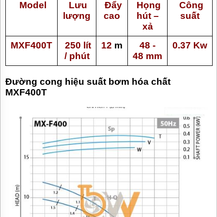
Model
Lưu
Đẩy
Họng
Công
lượng
cao
hút –
suất
xả
MXF400T
250 lít
12
m
48 -
0.37 Kw
/ phút
48 mm
Đường cong hiệu suất bơm hóa chất
MXF400T