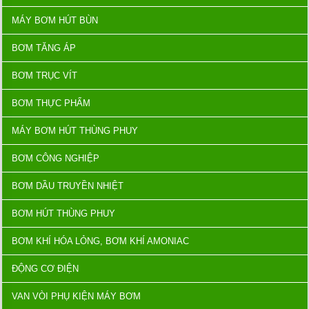
MÁY BƠM HÚT BÙN
BƠM TĂNG ÁP
BƠM TRỤC VÍT
BƠM THỰC PHẨM
MÁY BƠM HÚT THÙNG PHUY
BƠM CÔNG NGHIỆP
BƠM DẦU TRUYỀN NHIỆT
BƠM HÚT THÙNG PHUY
BƠM KHÍ HÓA LỎNG, BƠM KHÍ AMONIAC
ĐỘNG CƠ ĐIỆN
VAN VÒI PHỤ KIỆN MÁY BƠM