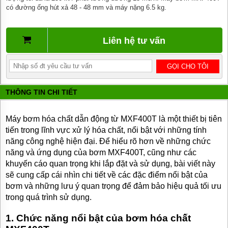
BƠM
có đường ống hút xả 48 - 48 mm và máy nặng 6.5 kg.
DẦU
TRUYỀN
NHIỆT
Liên hệ tư vấn
BƠM
HÚT
THÙNG
PHUY
THÔNG TIN CHI TIẾT
BƠM KHÍ
HÓA
LỎNG,
BƠM KHÍ
Máy bơm hóa chất dẫn động từ MXF400T là một thiết bị tiên
AMONIAC
tiến trong lĩnh vực xử lý hóa chất, nổi bật với những tính
năng công nghệ hiện đại. Để hiểu rõ hơn về những chức
ĐỘNG
năng và ứng dụng của bơm MXF400T, cũng như các
CƠ
ĐIỆN
khuyến cáo quan trọng khi lắp đặt và sử dụng, bài viết này
sẽ cung cấp cái nhìn chi tiết về các đặc điểm nổi bật của
VAN
bơm và những lưu ý quan trọng để đảm bảo hiệu quả tối ưu
VÒI
PHỤ
trong quá trình sử dụng.
KIỆN
MÁY
1. Chức năng nổi bật của bơm hóa chất
BƠM