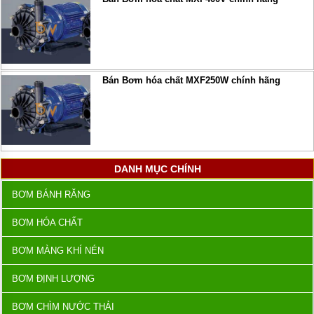
Bán Bơm hóa chất MXF250W chính hãng
DANH MỤC CHÍNH
BƠM BÁNH RĂNG
BƠM HÓA CHẤT
BƠM MÀNG KHÍ NÉN
BƠM ĐỊNH LƯỢNG
BƠM CHÌM NƯỚC THẢI