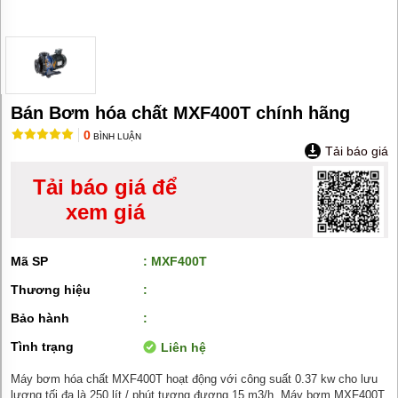
MÁY
BƠM
HÚT
BÙN
BƠM
TĂNG
ÁP
Bán Bơm hóa chất MXF400T chính hãng
0
BƠM
BÌNH LUẬN
Tải báo giá
TRỤC
VÍT
Tải báo giá để
BƠM
xem giá
THỰC
PHẨM
MÁY
Mã SP
: MXF400T
BƠM
HÚT
Thương hiệu
:
THÙNG
PHUY
Bảo hành
:
Tình trạng
Liên hệ
BƠM
CÔNG
NGHIỆP
Máy bơm hóa chất MXF400T hoạt động với công suất 0.37 kw cho lưu
lượng tối đa là 250 lít / phút tương đương 15 m3/h. Máy bơm MXF400T