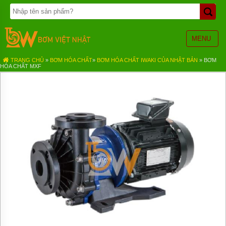
TRANG
CHỦ
BƠM
MENU
BÁNH
RĂNG
TRANG CHỦ
»
BƠM HÓA CHẤT
»
BƠM HÓA CHẤT IWAKI CỦA NHẬT BẢN
»
BƠM
HÓA CHẤT MXF
BƠM
HÓA
CHẤT
BƠM
MÀNG
KHÍ
NÉN
BƠM
ĐỊNH
LƯỢNG
BƠM
CHÌM
NƯỚC
THẢI