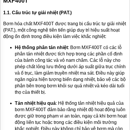
MXF400T
TƯ
VẤN
1.1. Cấu trúc tự giải nhiệt (PAT.)
MUA
HÀNG
Bơm hóa chất MXF400T được trang bị cấu trúc tự giải nhiệt
(PAT.), một công nghệ tiên tiến giúp duy trì hiệu suất hoạt
GIỚI
THIỆU
động ổn định trong điều kiện làm việc khắc nghiệt:
SẢN
PHẨM
Hệ thống phân tán nhiệt
: Bơm MXF400T có các lỗ
MỚI
phân tán nhiệt được tích hợp trong các phần cố định
của bánh công tác và vỏ nam châm. Các lỗ này cho
BÁN
ĐỘNG
phép chất lỏng lưu thông dưới áp suất giữa trục chính
CƠ
và ổ trục, làm giảm truyền nhiệt ma sát. Điều này giúp
ĐIỆN
ngăn ngừa hiện tượng biến dạng nhiệt, bảo vệ các bộ
CỦA
NHẬT
phận bên trong bơm khỏi sự quá nhiệt và kéo dài tuổi
CHẤT
thọ của thiết bị.
LƯỢNG
CAO
Tản nhiệt hiệu quả
: Hệ thống tản nhiệt hiệu quả của
LIÊN
bơm MXF400T đảm bảo rằng nhiệt độ hoạt động luôn
HỆ
được giữ trong phạm vi an toàn, ngay cả khi bơm hoạt
động liên tục hoặc trong các điều kiện môi trường
khắc nghiệt. Điều này không chỉ bảo vệ bơm mà còn