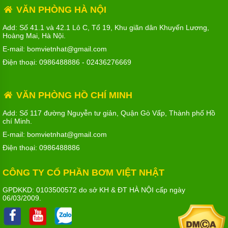
VĂN PHÒNG HÀ NỘI
Add: Số 41.1 và 42.1 Lô C, Tổ 19, Khu giãn dân Khuyến Lương,
Hoàng Mai, Hà Nội.
E-mail: bomvietnhat@gmail.com
Điện thoại:
0986488886
-
02436276669
VĂN PHÒNG HỒ CHÍ MINH
Add: Số 117 đường Nguyễn tư giản, Quận Gò Vấp, Thành phố Hồ
chí Minh.
E-mail: bomvietnhat@gmail.com
Điện thoại:
0986488886
CÔNG TY CỔ PHẦN BƠM VIỆT NHẬT
GPDKKD: 0103500572 do sở KH & ĐT HÀ NỘI cấp ngày
06/03/2009.