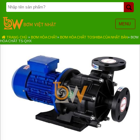
TRANG
CHỦ
BƠM
MENU
BÁNH
RĂNG
TRANG CHỦ
»
BƠM HÓA CHẤT
»
BƠM HÓA CHẤT TOSHIBA CỦA NHẬT BẢN
»
BƠM
HÓA CHẤT TS-QHX
BƠM
HÓA
CHẤT
BƠM
MÀNG
KHÍ
NÉN
BƠM
ĐỊNH
LƯỢNG
BƠM
CHÌM
NƯỚC
THẢI