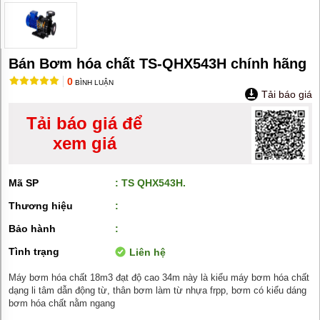
MÁY
BƠM
HÚT
BÙN
BƠM
Bán Bơm hóa chất TS-QHX543H chính hãng
TĂNG
0
ÁP
BÌNH LUẬN
Tải báo giá
BƠM
Tải báo giá để
TRỤC
VÍT
xem giá
BƠM
THỰC
PHẨM
Mã SP
: TS QHX543H.
Thương hiệu
:
MÁY
BƠM
Bảo hành
:
HÚT
THÙNG
Tình trạng
Liên hệ
PHUY
Máy bơm hóa chất 18m3 đạt độ cao 34m này là kiểu máy bơm hóa chất
BƠM
dạng li tâm dẫn động từ, thân bơm làm từ nhựa frpp, bơm có kiểu dáng
CÔNG
NGHIỆP
bơm hóa chất nằm ngang