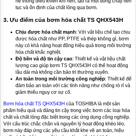
hệ thống điều khiển khí nén, tạo ra một dòng chảy liên
tục và ổn định của chất lỏng qua bơm.
3. Ưu điểm của bơm hóa chất TS QHX543H
Chịu được hóa chất mạnh
: Với vật liệu chế tạo chịu
được hóa chất như PP, PTFE và thép không gỉ, bơm
này có khả năng hoạt động hiệu quả trong môi trường
hóa chất khắc nghiệt.
Độ bền và độ tin cậy cao
: Thiết kế và vật liệu chất
lượng cao giúp bơm TS QHX543H có thể hoạt động
lâu dài mà không cần bảo trì thường xuyên.
An toàn trong môi trường công nghiệp
: Thiết kế để
đảm bảo an toàn với các tính năng như chống rò rỉ và
giảm thiểu nguy cơ sự cố.
Bơm hóa chất TS QHX543H
của TOSHIBA là một sản
phẩm hiệu quả và đáng tin cậy trong việc bơm các loại hóa
chất và chất lỏng đặc biệt trong các ứng dụng công nghiệp.
Với cấu trúc chắc chắn và nguyên lý hoạt động khéo léo,
bơm này đáp ứng các yêu cầu khắt khe về an toàn, hiệu