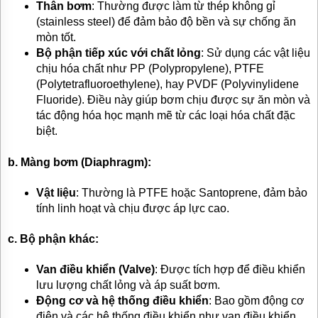
Thân bơm
: Thường được làm từ thép không gỉ
TƯ
(stainless steel) để đảm bảo độ bền và sự chống ăn
VẤN
mòn tốt.
MUA
HÀNG
Bộ phận tiếp xúc với chất lỏng
: Sử dụng các vật liệu
chịu hóa chất như PP (Polypropylene), PTFE
GIỚI
(Polytetrafluoroethylene), hay PVDF (Polyvinylidene
THIỆU
SẢN
Fluoride). Điều này giúp bơm chịu được sự ăn mòn và
PHẨM
tác động hóa học mạnh mẽ từ các loại hóa chất đặc
MỚI
biệt.
BÁN
ĐỘNG
b. Màng bơm (Diaphragm):
CƠ
ĐIỆN
Vật liệu
: Thường là PTFE hoặc Santoprene, đảm bảo
CỦA
NHẬT
tính linh hoạt và chịu được áp lực cao.
CHẤT
LƯỢNG
c. Bộ phận khác:
CAO
LIÊN
Van điều khiển (Valve)
: Được tích hợp để điều khiển
HỆ
lưu lượng chất lỏng và áp suất bơm.
Động cơ và hệ thống điều khiển
: Bao gồm động cơ
điện và các hệ thống điều khiển như van điều khiển