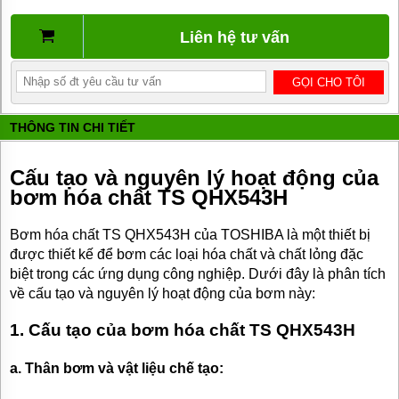
BƠM
DẦU
Liên hệ tư vấn
TRUYỀN
NHIỆT
BƠM
HÚT
THÙNG
THÔNG TIN CHI TIẾT
PHUY
BƠM KHÍ
Cấu tạo và nguyên lý hoạt động của
HÓA
LỎNG,
bơm hóa chất TS QHX543H
BƠM KHÍ
AMONIAC
Bơm hóa chất TS QHX543H của TOSHIBA là một thiết bị
ĐỘNG
được thiết kế để bơm các loại hóa chất và chất lỏng đặc
CƠ
biệt trong các ứng dụng công nghiệp. Dưới đây là phân tích
ĐIỆN
về cấu tạo và nguyên lý hoạt động của bơm này:
VAN
1. Cấu tạo của bơm hóa chất TS QHX543H
VÒI
PHỤ
KIỆN
a. Thân bơm và vật liệu chế tạo:
MÁY
BƠM