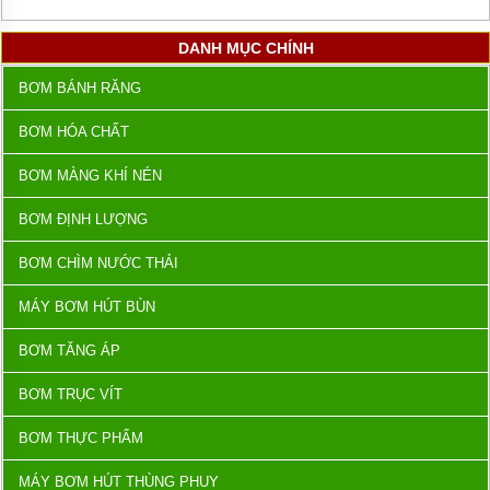
DANH MỤC CHÍNH
BƠM BÁNH RĂNG
BƠM HÓA CHẤT
BƠM MÀNG KHÍ NÉN
BƠM ĐỊNH LƯỢNG
BƠM CHÌM NƯỚC THẢI
MÁY BƠM HÚT BÙN
BƠM TĂNG ÁP
BƠM TRỤC VÍT
BƠM THỰC PHẨM
MÁY BƠM HÚT THÙNG PHUY