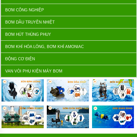
BƠM CÔNG NGHIỆP
BƠM DẦU TRUYỀN NHIỆT
BƠM HÚT THÙNG PHUY
BƠM KHÍ HÓA LỎNG, BƠM KHÍ AMONIAC
ĐỘNG CƠ ĐIỆN
VAN VÒI PHỤ KIỆN MÁY BƠM