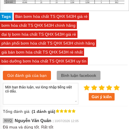
Tags
Bán bơm hóa chất TS QHX 543H giá rẻ
bơm hóa chất TS QHX 543H chính hãng
đại lý bơm hóa chất TS QHX 543H giá rẻ
phân phối bơm hóa chất TS QHX 543H chính hãng
giá bán bơm hóa chất TS QHX 543H rẻ nhất
bảo dưỡng bơm hóa chất TS QHX 543H uy tín
Gửi đánh giá của bạn
Bình luận facebook
Gửi ý kiến
Tổng đánh giá:
(1 đánh giá)
Nguyễn Văn Quân
NVQ
| 10/07/2026 12:05
Đã mua và dùng tốt. Rất tốt