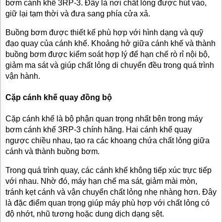
bơm cánh khế 3RP-3. Đây là nơi chất lỏng được hút vào,
TƯ
giữ lại tạm thời và đưa sang phía cửa xả.
VẤN
MUA
Buồng bơm được thiết kế phù hợp với hình dạng và quỹ
HÀNG
đạo quay của cánh khế. Khoảng hở giữa cánh khế và thành
GIỚI
buồng bơm được kiểm soát hợp lý để hạn chế rò rỉ nội bộ,
THIỆU
giảm ma sát và giúp chất lỏng di chuyển đều trong quá trình
SẢN
vận hành.
PHẨM
MỚI
Cặp cánh khế quay đồng bộ
BÁN
ĐỘNG
Cặp cánh khế là bộ phận quan trọng nhất bên trong máy
CƠ
ĐIỆN
bơm cánh khế 3RP-3 chính hãng. Hai cánh khế quay
CỦA
ngược chiều nhau, tạo ra các khoang chứa chất lỏng giữa
NHẬT
CHẤT
cánh và thành buồng bơm.
LƯỢNG
CAO
Trong quá trình quay, các cánh khế không tiếp xúc trực tiếp
với nhau. Nhờ đó, máy hạn chế ma sát, giảm mài mòn,
LIÊN
tránh kẹt cánh và vận chuyển chất lỏng nhẹ nhàng hơn. Đây
HỆ
là đặc điểm quan trọng giúp máy phù hợp với chất lỏng có
độ nhớt, nhũ tương hoặc dung dịch dạng sệt.