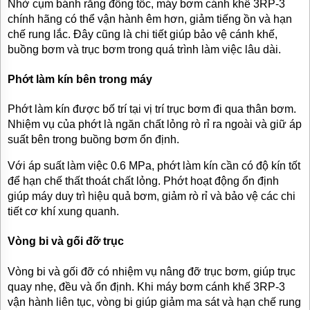
Nhờ cụm bánh răng đồng tốc, máy bơm cánh khế 3RP-3
chính hãng có thể vận hành êm hơn, giảm tiếng ồn và hạn
chế rung lắc. Đây cũng là chi tiết giúp bảo vệ cánh khế,
buồng bơm và trục bơm trong quá trình làm việc lâu dài.
Phớt làm kín bên trong máy
Phớt làm kín được bố trí tại vị trí trục bơm đi qua thân bơm.
Nhiệm vụ của phớt là ngăn chất lỏng rò rỉ ra ngoài và giữ áp
suất bên trong buồng bơm ổn định.
Với áp suất làm việc 0.6 MPa, phớt làm kín cần có độ kín tốt
để hạn chế thất thoát chất lỏng. Phớt hoạt động ổn định
giúp máy duy trì hiệu quả bơm, giảm rò rỉ và bảo vệ các chi
tiết cơ khí xung quanh.
Vòng bi và gối đỡ trục
Vòng bi và gối đỡ có nhiệm vụ nâng đỡ trục bơm, giúp trục
quay nhẹ, đều và ổn định. Khi máy bơm cánh khế 3RP-3
vận hành liên tục, vòng bi giúp giảm ma sát và hạn chế rung