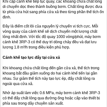
Khi cặp cánh khế tiếp tục quay, các khoang chứa chất lỏng
di chuyển dọc theo thành buồng bơm. Chất lỏng được đưa
từ phía cửa hút sang phía cửa xả theo từng phần thể tích ổn
định.
Đây là điểm cốt lõi của nguyên lý chuyển vị tích cực. Mỗi
vòng quay của cánh khế sẽ dịch chuyển một lượng chất
lỏng nhất định. Với tốc độ quay 1000 vòng/phút, máy bơm
cánh khế 3RP-3 có thể duy trì dòng chảy đều và đạt lưu
lượng 1.8 m³/h trong điều kiện phù hợp.
Cánh khế tạo lực đẩy tại cửa xả
Khi khoang chứa chất lỏng đến gần cửa xả, thể tích trong
khoang bắt đầu giảm xuống do hai cánh khế tiến lại gần
nhau. Sự giảm thể tích này tạo lực ép, đẩy chất lỏng ra
ngoài qua cửa xả.
Nhờ áp suất làm việc 0.6 MPa, máy bơm cánh khế 3RP-3
có thể đẩy chất lỏng qua đường ống hoặc cấp vào thiết bị
phía sau trong dây chuyền sản xuất.