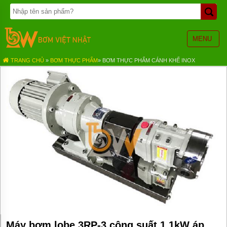
TRANG
CHỦ
BƠM
MENU
BÁNH
RĂNG
TRANG CHỦ
»
BƠM THỰC PHẨM
»
BƠM THỰC PHẨM CÁNH KHẾ INOX
BƠM
HÓA
CHẤT
BƠM
MÀNG
KHÍ
NÉN
BƠM
ĐỊNH
LƯỢNG
BƠM
CHÌM
NƯỚC
THẢI
Máy bơm lobe 3RP-3 công suất 1.1kW áp