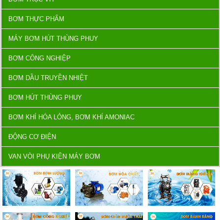
BƠM THỰC PHẨM
MÁY BƠM HÚT THÙNG PHUY
BƠM CÔNG NGHIỆP
BƠM DẦU TRUYỀN NHIỆT
BƠM HÚT THÙNG PHUY
BƠM KHÍ HÓA LỎNG, BƠM KHÍ AMONIAC
ĐỘNG CƠ ĐIỆN
VAN VÒI PHỤ KIỆN MÁY BƠM