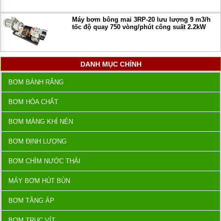
Máy bơm bông mai 3RP-20 lưu lượng 9 m3/h
tốc độ quay 750 vòng/phút công suất 2.2kW
DANH MỤC CHÍNH
BƠM BÁNH RĂNG
BƠM HÓA CHẤT
BƠM MÀNG KHÍ NÉN
BƠM ĐỊNH LƯỢNG
BƠM CHÌM NƯỚC THẢI
MÁY BƠM HÚT BÙN
BƠM TĂNG ÁP
BƠM TRỤC VÍT