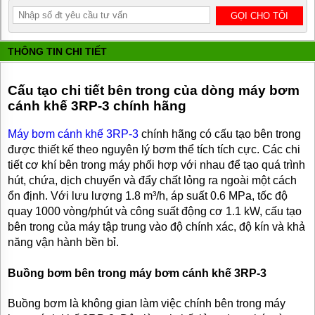
BƠM
DẦU
TRUYỀN
NHIỆT
THÔNG TIN CHI TIẾT
BƠM
HÚT
Cấu tạo chi tiết bên trong của dòng máy bơm
THÙNG
PHUY
cánh khế 3RP-3 chính hãng
BƠM KHÍ
Máy bơm cánh khế 3RP-3
chính hãng có cấu tạo bên trong
HÓA
được thiết kế theo nguyên lý bơm thể tích tích cực. Các chi
LỎNG,
BƠM KHÍ
tiết cơ khí bên trong máy phối hợp với nhau để tạo quá trình
AMONIAC
hút, chứa, dịch chuyển và đẩy chất lỏng ra ngoài một cách
ổn định. Với lưu lượng 1.8 m³/h, áp suất 0.6 MPa, tốc độ
ĐỘNG
quay 1000 vòng/phút và công suất động cơ 1.1 kW, cấu tạo
CƠ
ĐIỆN
bên trong của máy tập trung vào độ chính xác, độ kín và khả
năng vận hành bền bỉ.
VAN
VÒI
PHỤ
Buồng bơm bên trong máy bơm cánh khế 3RP-3
KIỆN
MÁY
Buồng bơm là không gian làm việc chính bên trong máy
BƠM