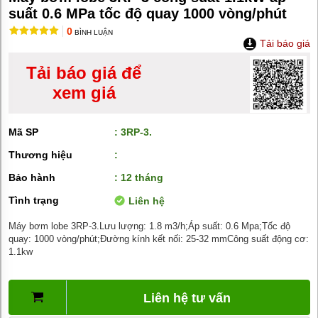
MÁY
suất 0.6 MPa tốc độ quay 1000 vòng/phút
BƠM
HÚT
0
BÌNH LUẬN
BÙN
Tải báo giá
BƠM
Tải báo giá để
TĂNG
ÁP
xem giá
BƠM
TRỤC
Mã SP
: 3RP-3.
VÍT
Thương hiệu
:
BƠM
THỰC
Bảo hành
: 12 tháng
PHẨM
Tình trạng
Liên hệ
MÁY
BƠM
Máy bơm lobe 3RP-3.Lưu lượng: 1.8 m3/h;Áp suất: 0.6 Mpa;Tốc độ
HÚT
quay: 1000 vòng/phút;Đường kính kết nối: 25-32 mmCông suất động cơ:
THÙNG
1.1kw
PHUY
BƠM
CÔNG
Liên hệ tư vấn
NGHIỆP