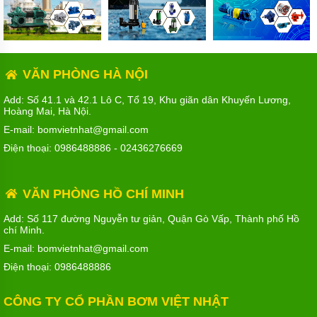
VĂN PHÒNG HÀ NỘI
Add: Số 41.1 và 42.1 Lô C, Tổ 19, Khu giãn dân Khuyến Lương,
Hoàng Mai, Hà Nội.
E-mail: bomvietnhat@gmail.com
Điện thoại:
0986488886
-
02436276669
VĂN PHÒNG HỒ CHÍ MINH
Add: Số 117 đường Nguyễn tư giản, Quận Gò Vấp, Thành phố Hồ
chí Minh.
E-mail: bomvietnhat@gmail.com
Điện thoại:
0986488886
CÔNG TY CỔ PHẦN BƠM VIỆT NHẬT