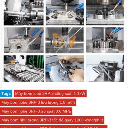
Tags
Máy bơm lobe 3RP-3 công suất 1.1kW
Máy bơm lobe 3RP-3 lưu lượng 1.8 m³/h
Máy bơm lobe 3RP-3 áp suất 0.6 MPa
Máy bơm nhũ tương 3RP-3 tốc độ quay 1000 vòng/phút