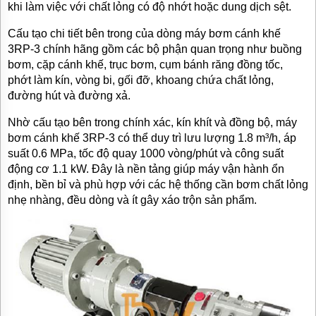
khi làm việc với chất lỏng có độ nhớt hoặc dung dịch sệt.
Cấu tạo chi tiết bên trong của dòng máy bơm cánh khế
3RP-3 chính hãng gồm các bộ phận quan trọng như buồng
bơm, cặp cánh khế, trục bơm, cụm bánh răng đồng tốc,
phớt làm kín, vòng bi, gối đỡ, khoang chứa chất lỏng,
đường hút và đường xả.
Nhờ cấu tạo bên trong chính xác, kín khít và đồng bộ, máy
bơm cánh khế 3RP-3 có thể duy trì lưu lượng 1.8 m³/h, áp
suất 0.6 MPa, tốc độ quay 1000 vòng/phút và công suất
động cơ 1.1 kW. Đây là nền tảng giúp máy vận hành ổn
định, bền bỉ và phù hợp với các hệ thống cần bơm chất lỏng
nhẹ nhàng, đều dòng và ít gây xáo trộn sản phẩm.