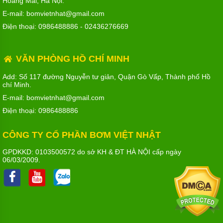
Hoàng Mai, Hà Nội.
E-mail: bomvietnhat@gmail.com
Điện thoại:
0986488886
-
02436276669
VĂN PHÒNG HỒ CHÍ MINH
Add: Số 117 đường Nguyễn tư giản, Quận Gò Vấp, Thành phố Hồ
chí Minh.
E-mail: bomvietnhat@gmail.com
Điện thoại:
0986488886
CÔNG TY CỔ PHẦN BƠM VIỆT NHẬT
GPDKKD: 0103500572 do sở KH & ĐT HÀ NỘI cấp ngày
06/03/2009.