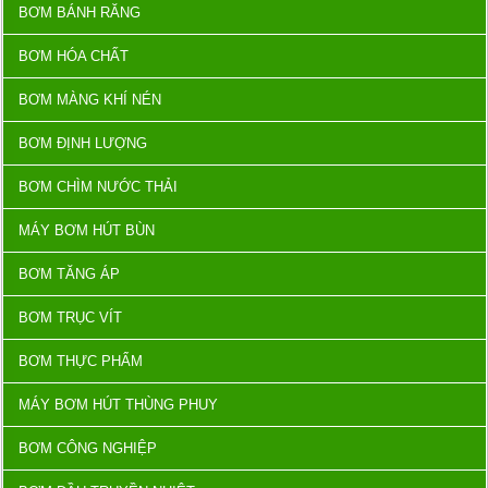
BƠM BÁNH RĂNG
BƠM HÓA CHẤT
BƠM MÀNG KHÍ NÉN
BƠM ĐỊNH LƯỢNG
BƠM CHÌM NƯỚC THẢI
MÁY BƠM HÚT BÙN
BƠM TĂNG ÁP
BƠM TRỤC VÍT
BƠM THỰC PHẨM
MÁY BƠM HÚT THÙNG PHUY
BƠM CÔNG NGHIỆP