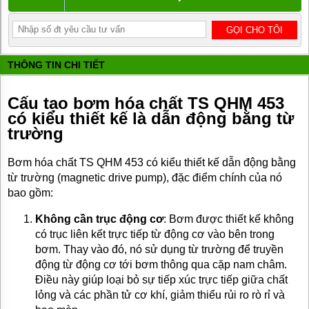
BƠM
DẦU
TRUYỀN
NHIỆT
THÔNG TIN CHI TIẾT
BƠM
HÚT
THÙNG
Cấu tạo bơm hóa chất TS QHM 453
PHUY
có kiểu thiết kế là dẫn động bằng từ
BƠM KHÍ
trường
HÓA
LỎNG,
BƠM KHÍ
Bơm hóa chất TS QHM 453 có kiểu thiết kế dẫn động bằng
AMONIAC
từ trường (magnetic drive pump), đặc điểm chính của nó
bao gồm:
ĐỘNG
CƠ
ĐIỆN
Không cần trục động cơ
: Bơm được thiết kế không
có trục liên kết trực tiếp từ động cơ vào bên trong
VAN
bơm. Thay vào đó, nó sử dụng từ trường để truyền
VÒI
động từ động cơ tới bơm thông qua cặp nam châm.
PHỤ
KIỆN
Điều này giúp loại bỏ sự tiếp xúc trực tiếp giữa chất
MÁY
lỏng và các phần tử cơ khí, giảm thiểu rủi ro rò rỉ và
BƠM