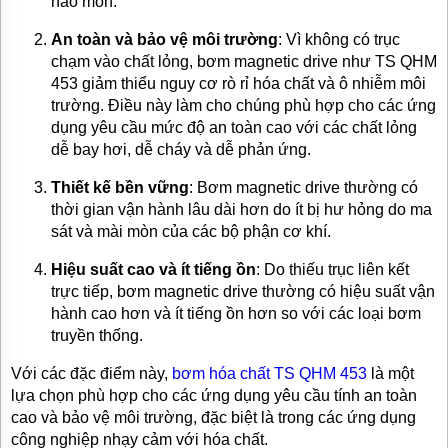
hao mòn.
TƯ
VẤN
An toàn và bảo vệ môi trường
: Vì không có trục
MUA
chạm vào chất lỏng, bơm magnetic drive như TS QHM
HÀNG
453 giảm thiểu nguy cơ rò rỉ hóa chất và ô nhiễm môi
trường. Điều này làm cho chúng phù hợp cho các ứng
GIỚI
THIỆU
dụng yêu cầu mức độ an toàn cao với các chất lỏng
SẢN
dễ bay hơi, dễ cháy và dễ phản ứng.
PHẨM
MỚI
Thiết kế bền vững
: Bơm magnetic drive thường có
BÁN
thời gian vận hành lâu dài hơn do ít bị hư hỏng do ma
ĐỘNG
sát và mài mòn của các bộ phận cơ khí.
CƠ
ĐIỆN
Hiệu suất cao và ít tiếng ồn
: Do thiếu trục liên kết
CỦA
NHẬT
trực tiếp, bơm magnetic drive thường có hiệu suất vận
CHẤT
hành cao hơn và ít tiếng ồn hơn so với các loại bơm
LƯỢNG
truyền thống.
CAO
Với các đặc điểm này,
bơm hóa chất TS QHM 453
là một
LIÊN
HỆ
lựa chọn phù hợp cho các ứng dụng yêu cầu tính an toàn
cao và bảo vệ môi trường, đặc biệt là trong các ứng dụng
công nghiệp nhạy cảm với hóa chất.