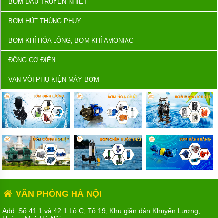
BƠM DẦU TRUYỀN NHIỆT
BƠM HÚT THÙNG PHUY
BƠM KHÍ HÓA LỎNG, BƠM KHÍ AMONIAC
ĐỘNG CƠ ĐIỆN
VAN VÒI PHỤ KIỆN MÁY BƠM
VĂN PHÒNG HÀ NỘI
Add: Số 41.1 và 42.1 Lô C, Tổ 19, Khu giãn dân Khuyến Lương,