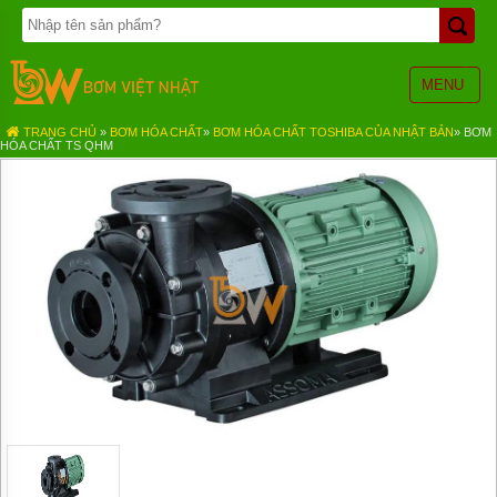
TRANG
CHỦ
BƠM
MENU
BÁNH
RĂNG
TRANG CHỦ
»
BƠM HÓA CHẤT
»
BƠM HÓA CHẤT TOSHIBA CỦA NHẬT BẢN
»
BƠM
HÓA CHẤT TS QHM
BƠM
HÓA
CHẤT
BƠM
MÀNG
KHÍ
NÉN
BƠM
ĐỊNH
LƯỢNG
BƠM
CHÌM
NƯỚC
THẢI