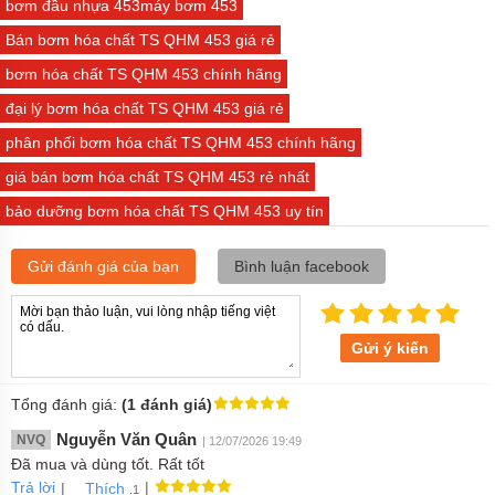
bơm đầu nhựa 453máy bơm 453
Bán bơm hóa chất TS QHM 453 giá rẻ
bơm hóa chất TS QHM 453 chính hãng
đại lý bơm hóa chất TS QHM 453 giá rẻ
phân phối bơm hóa chất TS QHM 453 chính hãng
giá bán bơm hóa chất TS QHM 453 rẻ nhất
bảo dưỡng bơm hóa chất TS QHM 453 uy tín
Gửi đánh giá của bạn
Bình luận facebook
Gửi ý kiến
Tổng đánh giá:
(1 đánh giá)
Nguyễn Văn Quân
NVQ
| 12/07/2026 19:49
Đã mua và dùng tốt. Rất tốt
Trả lời
|
|
Thích
.1