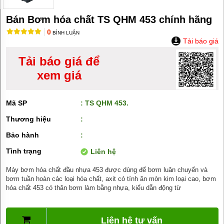
MÁY
BƠM
HÚT
Bán Bơm hóa chất TS QHM 453 chính hãng
BÙN
0
BÌNH LUẬN
Tải báo giá
BƠM
TĂNG
ÁP
Tải báo giá để
xem giá
BƠM
TRỤC
VÍT
Mã SP
: TS QHM 453.
BƠM
Thương hiệu
:
THỰC
PHẨM
Bảo hành
:
MÁY
Tình trạng
Liên hệ
BƠM
HÚT
Máy bơm hóa chất đầu nhựa 453 được dùng để bơm luân chuyển và
THÙNG
PHUY
bơm tuần hoàn các loại hóa chất, axit có tính ăn mòn kim loại cao, bơm
hóa chất 453 có thân bơm làm bằng nhựa, kiểu dẫn động từ
BƠM
CÔNG
NGHIỆP
Liên hệ tư vấn