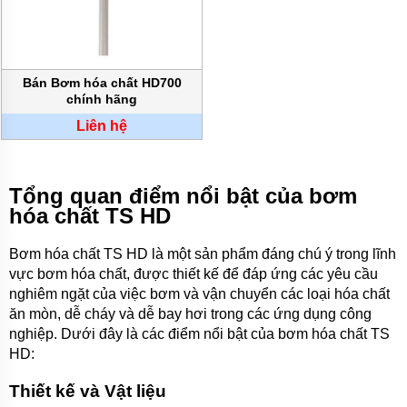
BƠM
DẦU
TRUYỀN
NHIỆT
Bán Bơm hóa chất HD700
BƠM
chính hãng
HÚT
THÙNG
Liên hệ
PHUY
BƠM KHÍ
HÓA
Tổng quan điểm nổi bật của bơm
LỎNG,
hóa chất TS HD
BƠM KHÍ
AMONIAC
Bơm hóa chất TS HD là một sản phẩm đáng chú ý trong lĩnh
ĐỘNG
vực bơm hóa chất, được thiết kế để đáp ứng các yêu cầu
CƠ
ĐIỆN
nghiêm ngặt của việc bơm và vận chuyển các loại hóa chất
ăn mòn, dễ cháy và dễ bay hơi trong các ứng dụng công
VAN
nghiệp. Dưới đây là các điểm nổi bật của bơm hóa chất TS
VÒI
PHỤ
HD:
KIỆN
MÁY
Thiết kế và Vật liệu
BƠM