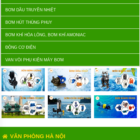
tuân thủ luật pháp trong quá trình vận hành.
BƠM DẦU TRUYỀN NHIỆT
Bơm hóa chất TS HD là một giải pháp hiệu quả và đáng tin
cậy cho các ứng dụng yêu cầu bơm các loại hóa chất đặc
BƠM HÚT THÙNG PHUY
biệt, đáp ứng các yêu cầu nghiêm ngặt của các ngành công
nghiệp khác nhau.
BƠM KHÍ HÓA LỎNG, BƠM KHÍ AMONIAC
ĐỘNG CƠ ĐIỆN
VAN VÒI PHỤ KIỆN MÁY BƠM
VĂN PHÒNG HÀ NỘI