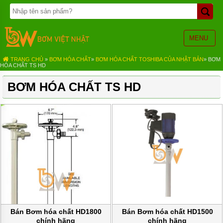
TRANG
CHỦ
BƠM
MENU
BÁNH
RĂNG
TRANG CHỦ
»
BƠM HÓA CHẤT
»
BƠM HÓA CHẤT TOSHIBA CỦA NHẬT BẢN
»
BƠM
HÓA CHẤT TS HD
BƠM
HÓA
BƠM HÓA CHẤT TS HD
CHẤT
BƠM
MÀNG
KHÍ
NÉN
BƠM
ĐỊNH
LƯỢNG
BƠM
CHÌM
NƯỚC
THẢI
Bán Bơm hóa chất HD1800
Bán Bơm hóa chất HD1500
chính hãng
chính hãng