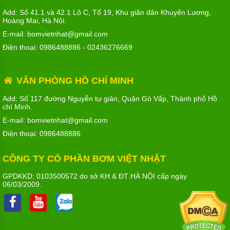
Add: Số 41.1 và 42.1 Lô C, Tổ 19, Khu giãn dân Khuyến Lương,
Hoàng Mai, Hà Nội.
E-mail: bomvietnhat@gmail.com
Điện thoại:
0986488886
-
02436276669
Lí do nên chọn mua bơm TS HD tại cửa hàng
Việt Nhật
VĂN PHÒNG HỒ CHÍ MINH
Việt Nhật là một lựa chọn lý tưởng khi bạn đang tìm kiếm
Add: Số 117 đường Nguyễn tư giản, Quận Gò Vấp, Thành phố Hồ
bơm TS HD với các lý do sau đây:
chí Minh.
E-mail: bomvietnhat@gmail.com
Độ tin cậy và uy tín
:
Điện thoại:
0986488886
Việt Nhật là một trong những đơn vị phân phối
uy tín và có nhiều năm kinh nghiệm trong lĩnh
CÔNG TY CỔ PHẦN BƠM VIỆT NHẬT
vực cung cấp các thiết bị công nghiệp, đặc biệt
là bơm TS HD.
GPDKKD: 0103500572 do sở KH & ĐT HÀ NỘI cấp ngày
06/03/2009.
Họ đã xây dựng được một danh tiếng vững chắc
nhờ vào sự cam kết về chất lượng sản phẩm và
dịch vụ chuyên nghiệp.
Sản phẩm đa dạng và chất lượng cao
: