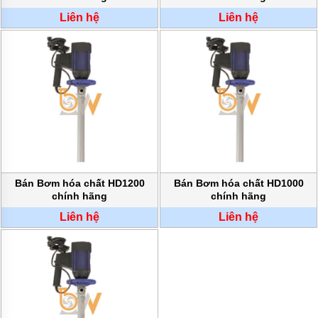
MÁY
BƠM
Liên hệ
Liên hệ
HÚT
BÙN
BƠM
TĂNG
ÁP
BƠM
TRỤC
VÍT
BƠM
THỰC
PHẨM
Bán Bơm hóa chất HD1200
Bán Bơm hóa chất HD1000
chính hãng
chính hãng
MÁY
Liên hệ
Liên hệ
BƠM
HÚT
THÙNG
PHUY
BƠM
CÔNG
NGHIỆP