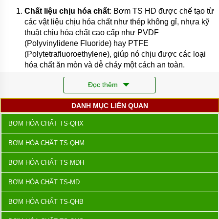
Chất liệu chịu hóa chất
: Bơm TS HD được chế tạo từ
TƯ
VẤN
các vật liệu chịu hóa chất như thép không gỉ, nhựa kỹ
MUA
thuật chịu hóa chất cao cấp như PVDF
HÀNG
(Polyvinylidene Fluoride) hay PTFE
GIỚI
(Polytetrafluoroethylene), giúp nó chịu được các loại
THIỆU
hóa chất ăn mòn và dễ cháy một cách an toàn.
SẢN
PHẨM
Cấu trúc bên trong
: Bên trong, bơm thường có cơ
MỚI
Đọc thêm
cấu bơm ly tâm hoặc bơm lobe (bơm túi khí) tùy vào
BÁN
yêu cầu cụ thể của ứng dụng. Cơ chế này giúp đảm
DANH MỤC LIÊN QUAN
ĐỘNG
bảo hiệu suất bơm cao và ít bị hư hỏng trong quá trình
CƠ
BƠM HÓA CHẤT TS-QHX
ĐIỆN
vận hành.
CỦA
NHẬT
BƠM HÓA CHẤT TS QHM
Đặc tính kỹ thuật
CHẤT
LƯỢNG
BƠM HÓA CHẤT TS MDH
CAO
Áp suất làm việc và hiệu suất
: Bơm TS HD có khả
năng vận hành ở áp suất cao, phù hợp cho các ứng
BƠM HÓA CHẤT TS-MD
LIÊN
dụng yêu cầu áp suất đẩy mạnh như trong ngành công
HỆ
nghiệp hóa chất và dầu khí. Hiệu suất của bơm này
BƠM HÓA CHẤT TS-QHB
thường cao, giúp tiết kiệm năng lượng và chi phí vận